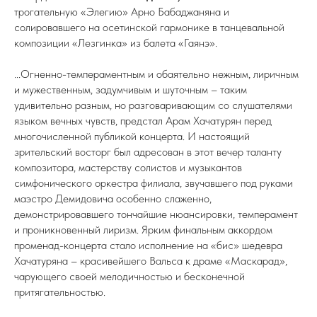
трогательную «Элегию»
Арно Бабаджаняна и
солировавшего на осетинской гармонике в танцевальной
композиции «Лезгинка» из балета «Гаянэ».
...Огненно-темпераментным и обаятельно нежным, лиричным
и мужественным, задумчивым и шуточным – таким
удивительно разным, но разговаривающим со слушателями
языком вечных чувств, предстал Арам Хачатурян перед
многочисленной публикой концерта. И настоящий
зрительский восторг был адресован в этот вечер таланту
композитора, мастерству солистов и музыкантов
симфонического оркестра филиала, звучавшего под руками
маэстро Демидовича особенно слаженно,
демонстрировавшего тончайшие нюансировки, темперамент
и проникновенный лиризм. Ярким финальным аккордом
променад-концерта стало исполнение на «бис» шедевра
Хачатуряна – красивейшего Вальса к драме «Маскарад»,
чарующего своей мелодичностью и бесконечной
притягательностью.