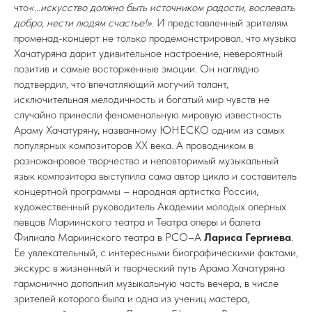
что
«...искусство должно быть источником радости, воспевать
добро, нести людям счастье!».
И представленный зрителям
променад-концерт не только продемонстрировал, что музыка
Хачатуряна дарит удивительное настроение, невероятный
позитив и самые восторженные эмоции. Он наглядно
подтвердил, что впечатляющий могучий талант,
исключительная мелодичность и богатый мир чувств не
случайно принесли феноменальную мировую известность
Араму Хачатуряну, названному ЮНЕСКО одним из самых
популярных композиторов XX века. А проводником в
разножанровое творчество и неповторимый музыкальный
язык композитора выступила сама автор цикла и составитель
концертной программы – народная артистка России,
художественный руководитель Академии молодых оперных
певцов Мариинского театра и Театра оперы и балета
Филиала Мариинского театра в РСО–А
Лариса Гергиева
.
Ее увлекательный, с интересными биографическими фактами,
экскурс в жизненный и творческий путь Арама Хачатуряна
гармонично дополнил музыкальную часть вечера, в числе
зрителей которого была и одна из учениц мастера,