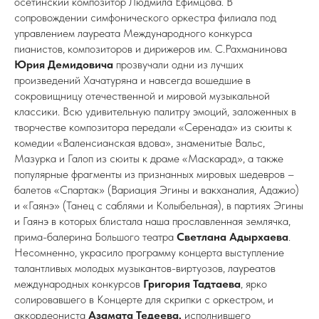
осетинский композитор Людмила Ефимцова. В
сопровождении симфонического оркестра филиала под
управлением лауреата Международного конкурса
пианистов, композиторов и дирижеров им. С.Рахманинова
Юрия Демидовича
прозвучали одни из лучших
произведений Хачатуряна и навсегда вошедшие в
сокровищницу отечественной и мировой музыкальной
классики. Всю удивительную палитру эмоций, заложенных в
творчестве композитора передали «Серенада» из сюиты к
комедии «Валенсианская вдова», знаменитые Вальс,
Мазурка и Галоп из сюиты к драме «Маскарад», а также
популярные фрагменты из признанных мировых шедевров –
балетов «Спартак» (Вариация Эгины и вакханалия, Адажио)
и «Гаянэ» (Танец с саблями и Колыбельная), в партиях Эгины
и Гаянэ в которых блистала наша прославленная землячка,
прима-балерина Большого театра
Светлана Адырхаева
.
Несомненно, украсило программу концерта выступление
талантливых молодых музыкантов-виртуозов, лауреатов
международных конкурсов
Григория Тадтаева
, ярко
солировавшего в Концерте для скрипки с оркестром, и
аккордеониста
Азамата Тедеева,
исполнившего