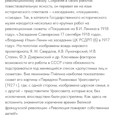
революционному заказу. Сохраняя в своих работах
повествовательную ясность, он перевел ее на язык
исторического спектакля – «заседания», «покушения»,
«съезды». Так, в каталоге Государственного исторического
музея находится несколько его крупных работ на
революционные сюжеты: «Покушение на В.И. Ленина в 1918
году», «Заседание Совнаркома 17 сентября 1918 года»,
«Владимир Ильич Ленин на заседании ЦК РСДРП (б) в 1917
году». На полотнах изображены вождь мирового
пролетариата, Я. М. Свердлов, А.В. Луначарский, И.В.
Сталин, Ф.Э. Дзержинский и др. Ключевым фактором
возможности его работы в СССР стала обязанность
подстраиваться под меняющийся список «допустимых лиц и
сюжетов». Вне ленинианы Пчёлина наиболее показателен
сюжет его картины «Передача Романовых Уралсовету»
(1927 г.), где, с одной стороны, изображена царская семья, а
с другой – представители Уралсовета, которые все, без
исключения, впоследствии были расстреляны. Как здесь не
вспомнить знаменитое изречение времен Великой
французской революции: «Революция пожирает собственных
детей!»