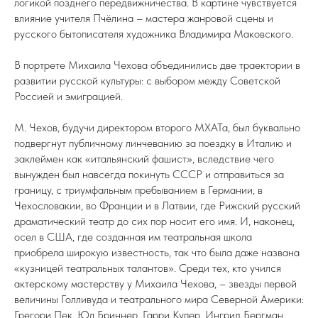
логикой позднего передвижничества. В картине чувствуется
влияние учителя Пчёлина – мастера жанровой сцены и
русского бытописателя художника Владимира Маковского.
В портрете Михаила Чехова объединились две траектории в
развитии русской культуры: с выбором между Советской
Россией и эмиграцией.
М. Чехов, будучи директором второго МХАТа, был буквально
подвергнут публичному линчеванию за поездку в Италию и
заклеймен как «итальянский фашист», вследствие чего
вынужден был навсегда покинуть СССР и отправиться за
границу, с триумфальным пребыванием в Германии, в
Чехословакии, во Франции и в Латвии, где Рижский русский
драматический театр до сих пор носит его имя. И, наконец,
осел в США, где созданная им театральная школа
приобрела широкую известность, так что была даже названа
«кузницей театральных талантов». Среди тех, кто учился
актерскому мастерству у Михаила Чехова, – звезды первой
величины Голливуда и театрального мира Северной Америки:
Грегори Пек, Юл Бриннер, Гарри Купер, Ингрид Бергман,