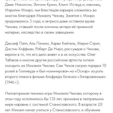
Джек Николсон, Энтони Куинн, Клинт Иствуд и, наконец,
Мэрилин Монро, чья блестящая карьера сложилась во
многом благодаря Михаилу Чехову. Занятия с Монро
продолжались 3 года, и актриса даже оставила вдове
Чехова, ставшей после кончины актера её приемной
матерью, наследство в своем завещании.
Джозеф Папп, Аль Пачино, Харви Кейтель, Мерил Стрип,
Дастин Хоффман, Роберт Де Ниро, рассуждая о Чехове,
верили в то, что его дело живет и в их искусстве. Олег
Табаков и многие другие российские артисты хотели
походить на Михаила Чехова. Сам Чехов сыграл порядка 10
ролей в Голливуде и был номинирован на «Оскар» за роль
второго плана в фильме Альфреда Хичкока «Зачарованные»
(1946 г.).
Неповторимая техника игры Михаила Чехова, которому в
этом году исполнилось бы 135 лет, признана в театральном
мире наравне с системой Станиславского. В возрасте 20
лет Михаил начал учиться у Станиславского, и обучение