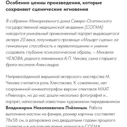
Особенно ценны произведения, которые
сохраняют сценические мгновения
В собрании Мемориального дома Северо-Осетинского
государственной медицинской академии (СОГМА)
находится уникальный прижизненный портрет выдающегося
актера 20 века, получившего прозвище «Моцарт сцены» за
гениальную способность к перевоплощению и умение
создавать глубокие психологические образы, – Михаила
ЧЕХОВА, родного племянника А.П. Чехова, сына старшего
брата писателя Александра.
Непревзойденной вершиной актерского мастерства М.
Чехова считается роль Хлестакова. К сожалению, нет
сохраненной кинематографом версии спектакля МХАТ
«Ревизор», но до нас дошли несколько фотографий и…
портрет, написанный известным художником-передвижником
Владимиром Николаевичем Пчёлиным
. Работа
выполнена маслом на фанере, размер картины составляет
78х58 см, а датирована она двадцатыми годами прошлого
столетия и в настоящее время хранится в СОГМА.