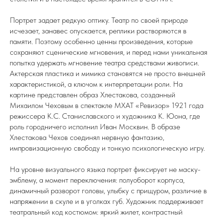
Портрет задает редкую оптику. Театр по своей природе
исчезает, занавес опускается, реплики растворяются в
памяти. Поэтому особенно ценны произведения, которые
сохраняют сценические мгновения, и перед нами уникальная
попытка удержать мгновение театра средствами живописи.
Актерская пластика и мимика становятся не просто внешней
характеристикой, а ключом к интерпретации роли. На
картине представлен образ Хлестакова, созданный
Михаилом Чеховым в спектакле МХАТ «Ревизор» 1921 года
режиссера К.С. Станиславского и художника К. Юона, где
роль городничего исполнил Иван Москвин. В образе
Хлестакова Чехов соединял нервную фантазию,
импровизационную свободу и тонкую психологическую игру.
На уровне визуального языка портрет фиксирует не маску-
эмблему, а момент переключения: полуоборот корпуса,
динамичный разворот головы, улыбку с прищуром, различие в
напряжении в скуле и в уголках губ. Художник поддерживает
театральный код костюмом: яркий жилет, контрастный