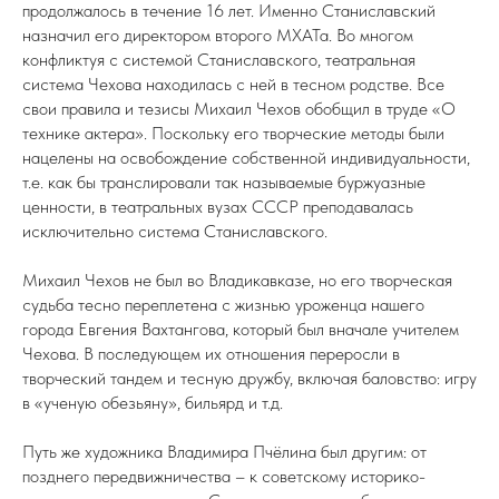
продолжалось в течение 16 лет. Именно Станиславский
назначил его директором второго МХАТа. Во многом
конфликтуя с системой Станиславского, театральная
система Чехова находилась с ней в тесном родстве. Все
свои правила и тезисы Михаил Чехов обобщил в труде «О
технике актера». Поскольку его творческие методы были
нацелены на освобождение собственной индивидуальности,
т.е. как бы транслировали так называемые буржуазные
ценности, в театральных вузах СССР преподавалась
исключительно система Станиславского.
Михаил Чехов не был во Владикавказе, но его творческая
судьба тесно переплетена с жизнью уроженца нашего
города Евгения Вахтангова, который был вначале учителем
Чехова. В последующем их отношения переросли в
творческий тандем и тесную дружбу, включая баловство: игру
в «ученую обезьяну», бильярд и т.д.
Путь же художника Владимира Пчёлина был другим: от
позднего передвижничества – к советскому историко-