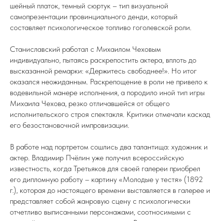
шейный платок, темный сюртук – тип визуальной
самопрезентации провинциального денди, который
составляет психологическое топливо гоголевской роли.
Станиславский работал с Михаилом Чеховым
индивидуально, пытаясь раскрепостить актера, вплоть до
высказанной ремарки: «Держитесь свободнее!». Но итог
оказался неожиданным. Раскрепощение в роли не привело к
водевильной манере исполнения, а породило иной тип игры
Михаила Чехова, резко отличавшейся от общего
исполнительского строя спектакля. Критики отмечали каскад
его безостановочной импровизации.
В работе над портретом сошлись два талантища: художник и
актер. Владимир Пчёлин уже получил всероссийскую
известность, когда Третьяков для своей галереи приобрел
его дипломную работу – картину «Молодые у тестя» (1892
г.), которая до настоящего времени выставляется в галерее и
представляет собой жанровую сцену с психологически
отчетливо выписанными персонажами, соотносимыми с