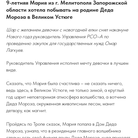
9-летняя Мария из г. Мелитополя Запорожской
области хотела побывать на родине Деда
Мороза в Великом Устюге
Шар с желанием девочки с новогодней елки снял накануне
Нового года руководитель Управления РСО–А по
проведению закупок для государственных нужд Омар
Лагкуев.
Руководитель Управления исполнил мечту девочки в лучшем
виде.
Сказать, что Мария была счастлива – не сказать ничего,
ведь здесь, в Великом Устюге, не только зимой, а круглый
год царит неповторимая атмосфера волшебства, а вотчина
Деда Мороза, окруженная живописным лесом, манит
детвору, как магнит.
Пройдясь по Тропе сказок, Мария попала в Дом Деда
Мороза, узнала, что в резиденции главного волшебника
страны есть свой филиал почты Деда Мороза, куда приходят