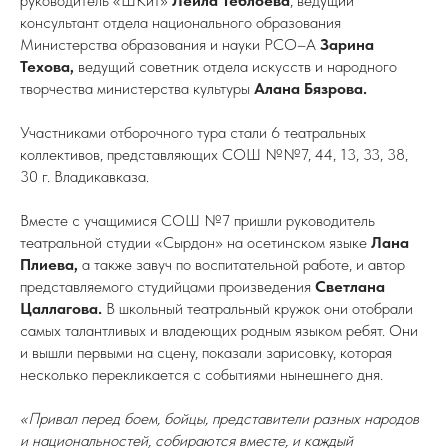
руководитель «ШКиТ»
Лейла Теблоева
, ведущий
консультант отдела национального образования
Министерства образования и науки РСО–А
Зарина
Техова,
ведущий советник
отдела искусств и народного
творчества министерства культуры
Алана Бязрова.
Участниками отборочного тура стали 6 театральных
коллективов, представляющих СОШ №№7, 44, 13, 33, 38,
30 г. Владикавказа.
Вместе с учащимися СОШ №7 пришли руководитель
театральной студии «Сырдон» на осетинском языке
Лана
Плиева,
а также завуч по воспитательной работе, и автор
представляемого студийцами произведения
Светлана
Цаллагова.
В школьный театральный кружок они отобрали
самых талантливых и владеющих родным языком ребят. Они
и вышли первыми на сцену, показали зарисовку, которая
несколько перекликается с событиями нынешнего дня.
«Привал перед боем, бойцы, представители разных народов
и национальностей, собираются вместе, и каждый