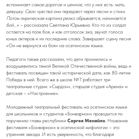
вспоминает самое дорогое и ценное, что у них есть: мать,
девушку. Свои чувства они передают через песни и стихи.
Потом лирическая картина резко обрывается, начинается
бой…»
– рассказала Светлана Юрьевна. Кто-то из солдат
остается на поле боя, и как отголосок эха, звучат голоса
юных актеров и их последние слова. Завершает сцену песня
«Он не вернулся из боя» на осетинском языке.
Педагоги также рассказали, что дети прониклись и
воодушевились темой Великой Отечественной войны, ведь и
фестиваль посвящен такой исторической дате, как 80-летие
Победы в ней. Всего же в школе №7 работают три
театральные студии: «Сырдон», старшая студия «Арена» и
детская – «Настроение».
Молодежный театральный фестиваль на осетинском языке
для школьников и студентов «Бонварнон» проводится по
поручению главы республики
Сергея Меняйло
. Название
фестиваля «Бонварнон» в осетинской мифологии – это
утренняя звезда. И есть уверенность, что благодаря