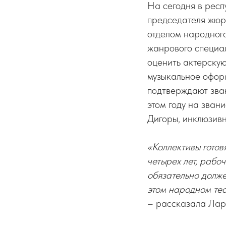
На сегодня в респ
председателя жю
отделом народног
жанрового специа
оценить актерску
музыкальное офор
подтверждают зван
этом году на зван
Дигоры, инклюзив
«Коллективы готов
четырех лет, рабоч
обязательно долже
этом народном теа
– рассказала Лар