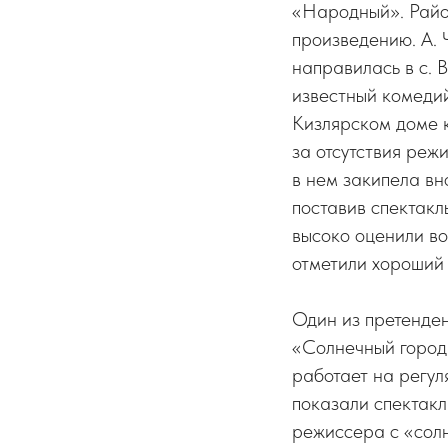
«Народный». Райо
произведению. А.
направилась в с. 
известный комеди
Кизлярском доме к
за отсутствия реж
в нем закипела в
поставив спектакл
высоко оценили во
отметили хороший 
Один из претенде
«Солнечный город
работает на регул
показали спектакл
режиссера с «сол