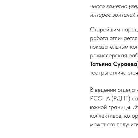
число заметно уве
интерес зрителей 
Старейшим народн
работа отличаетс
показательным кол
режиссерская ра
Татьяна Сураева
театры отличаютс
В ведении отдела
РСО–А (РДНТ) сам
южной границы. Э
коллективов, кото
может его получит