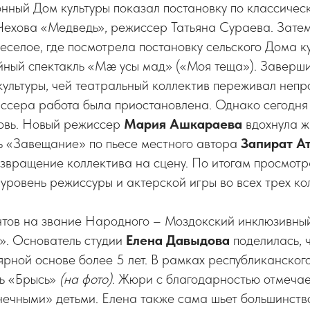
нный Дом культуры показал постановку по классичес
 Чехова «Медведь», режиссер Татьяна Сураева. Зате
Веселое, где посмотрела постановку сельского Дома к
йный спектакль «Мæ усы мад» («Моя теща»). Заверши
ультуры, чей театральный коллектив переживал непро
иссера работа была приостановлена. Однако сегодня
новь. Новый режиссер
Мария Ашкараева
вдохнула жи
ь «Завещание» по пьесе местного автора
Запират А
звращение коллектива на сцену. По итогам просмот
уровень режиссуры и актерской игры во всех трех ко
нтов на звание Народного – Моздокский инклюзивный
». Основатель студии
Елена Давыдова
поделилась, ч
ярной основе более 5 лет. В рамках республиканског
ь «Брысь»
(на фото).
Жюри с благодарностью отмечае
нечными» детьми. Елена также сама шьет большинств