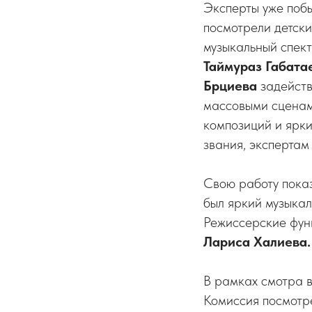
Эксперты уже побы
посмотрели детски
музыкальный спект
Таймураз Габата
Брциева
задейств
массовыми сценам
композиций и ярк
звания, экспертам
Свою работу показ
был яркий музыка
Режиссерские фун
Лариса Халиева.
В рамках смотра в
Комиссия посмотре