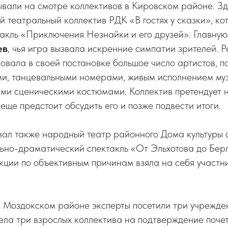
вали на смотре коллективов в Кировском районе. Зд
й театральный коллектив РДК «В гостях у сказки», ко
акль «Приключения Незнайки и его друзей». Главную
ев
, чья игра вызвала искренние симпатии зрителей. 
овала в своей постановке большое число артистов, 
и, танцевальными номерами, живым исполнением му
ими сценическими костюмами. Коллектив претендует 
 еще предстоит обсудить его и позже подвести итоги.
ал также народный театр районного Дома культуры с
льно-драматический спектакль «От Эльхотова до Бер
кции по объективным причинам взяла на себя участн
 Моздокском районе эксперты посетили три учрежден
ла три взрослых коллектива на подтверждение почет