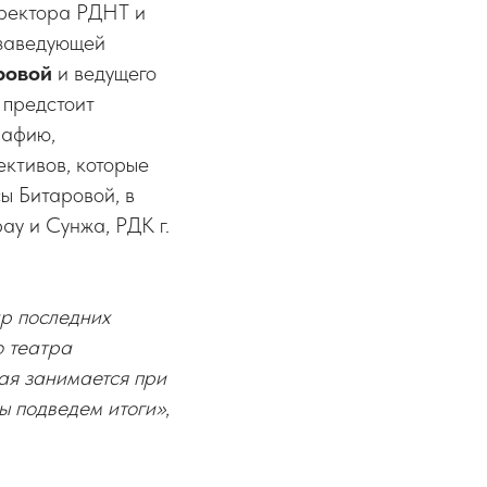
иректора РДНТ и
заведующей
ровой
и ведущего
й
предстоит
рафию,
ктивов, которые
ы Битаровой, в
ау и Сунжа, РДК г.
ар последних
о театра
рая занимается при
мы подведем итоги»
,