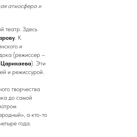
кая атмосфера и
й театр. Здесь
арову
. К
инского и
здока (режиссер –
 Царикаева
). Эти
ей и режиссурой.
ного творчества
ока до самой
мотром
ародный», а кто-то
четыре года.