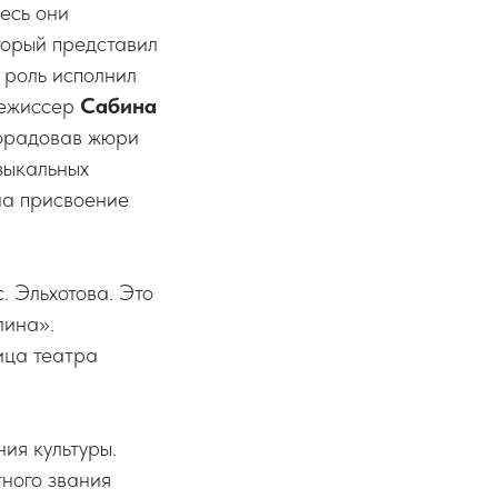
есь они
торый представил
 роль исполнил
Режиссер
Сабина
порадовав жюри
зыкальных
на присвоение
. Эльхотова. Это
лина».
ица театра
ия культуры.
ного звания