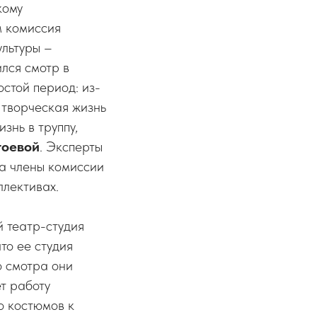
кому
м комиссия
ультуры –
лся смотр в
стой период: из-
 творческая жизнь
знь в труппу,
тоевой
. Эксперты
ра члены комиссии
ллективах.
 театр-студия
то ее студия
о смотра они
т работу
о костюмов к