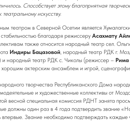
личилось. Способствует этому благоприятная творчес
к театральному искусству.
ым театром в Северной Осетии является Хумалагски
я стабильностью благодаря режиссеру
Асахмату Айл
лективам также относится народный театр сел. Ольг
бота
Индиры Бацазовой
, народный театр РДК г. Мо
) и народный театр РДК с. Чиколы (режиссер –
Рима
я хорошим актерским ансамблем и игрой, сценографи
 народного творчества Республиканского Дома народ
одеятельные и художественные коллективы от Мозд
той весной специальная комиссия РДНТ занята прос
рые должны один раз в 4 года подтвердить звание «Н
ь впервые. Звание необходимо подтверждать каждые 