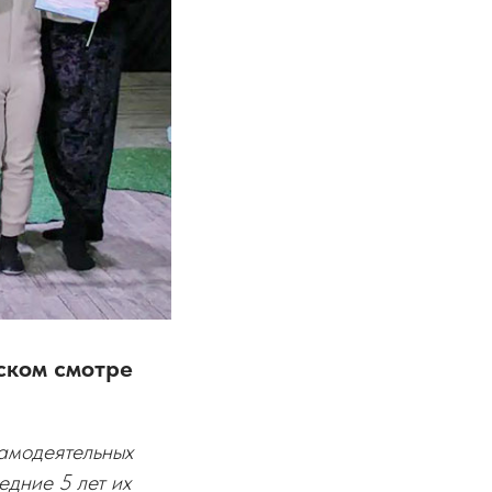
ском смотре
самодеятельных
едние 5 лет их