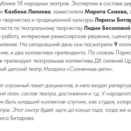
ублике 18 народных театров. Экспертам в составе д
ри
Казбека Лалиева
, заместителя
Марата Скаева,
о творчества и традиционной культуры
Ларисы Бита
листа по театральному творчеству
Лидии Бесолово
ю работу, интересные режиссерские решения, сценог
мление. На сегодняшний день они посмотрели
9
колле
ие, и два коллектива-претендента. По словам Ларис
ие претендуют театральные коллективы ДК селений Цр
ный детский театр Моздока «Солнечные дети».
ят огромный пакет документов, в него входят реперту
ий план, состав театра, достижения и т.д. У народног
н быть младший коллектив-спутник, как студия, кото
тре. Этот смотр буде
т
идти до конца года, тогда же 
иса Битарова.