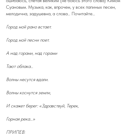
ошибаюсь, спетая великим (не боюсь этого слова) Кимом
Суановым. Музыка, как, впрочем, у всех папиных песен,
мелодична, задушевна, а слова… Почитайте…
Город мой рано встает.
Город мой песни поет.
А над горами, над горами
Тают облака…
Волны несутся вдали.
Волны коснутся земли,
И скажет берег: «Здравствуй, Терек,
Горная река…»
ПРИПЕВ: