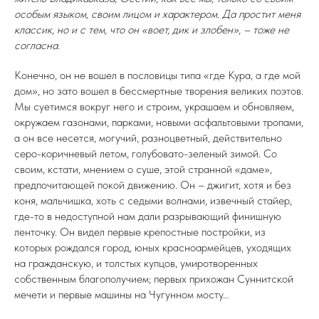
особым языком, своим лицом и характером. Да простит меня
классик, но и с тем, что он «воет, дик и злобен», – тоже не
согласна.
Конечно, он не вошел в пословицы типа «где Кура, а где мой
дом», но зато вошел в бессмертные творения великих поэтов.
Мы суетимся вокруг него и строим, украшаем и обновляем,
окружаем газонами, парками, новыми асфальтовыми тропами,
а он все несется, могучий, разноцветный, действительно
серо-коричневый летом, голубовато-зеленый зимой. Со
своим, кстати, мнением о суше, этой странной «даме»,
предпочитающей покой движению. Он – джигит, хотя и без
коня, мальчишка, хоть с седыми волнами, извечный стайер,
где-то в недоступной нам дали разрывающий финишную
ленточку. Он видел первые крепостные постройки, из
которых рождался город, юных красноармейцев, уходящих
на гражданскую, и толстых купцов, умиротворенных
собственным благополучием; первых прихожан Суннитской
мечети и первые машины на Чугунном мосту…