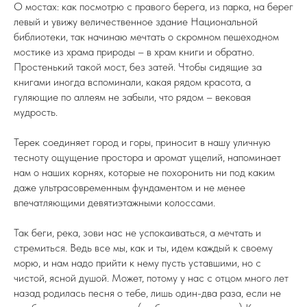
О мостах: как посмотрю с правого берега, из парка, на берег
левый и увижу величественное здание Национальной
библиотеки, так начинаю мечтать о скромном пешеходном
мостике из храма природы – в храм книги и обратно.
Простенький такой мост, без затей. Чтобы сидящие за
книгами иногда вспоминали, какая рядом красота, а
гуляющие по аллеям не забыли, что рядом – вековая
мудрость.
Терек соединяет город и горы, приносит в нашу уличную
тесноту ощущение простора и аромат ущелий, напоминает
нам о наших корнях, которые не похоронить ни под каким
даже ультрасовременным фундаментом и не менее
впечатляющими девятиэтажными колоссами.
Так беги, река, зови нас не успокаиваться, а мечтать и
стремиться. Ведь все мы, как и ты, идем каждый к своему
морю, и нам надо прийти к нему пусть уставшими, но с
чистой, ясной душой. Может, потому у нас с отцом много лет
назад родилась песня о тебе, лишь один-два раза, если не