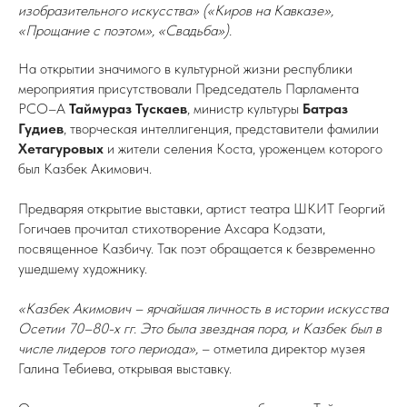
изобразительного искусства» («Киров на Кавказе»,
«Прощание с поэтом», «Свадьба»).
На открытии значимого в культурной жизни республики
мероприятия присутствовали Председатель Парламента
РСО–А
Таймураз Тускаев
, министр культуры
Батраз
Гудиев
, творческая интеллигенция, представители фамилии
Хетагуровых
и жители селения Коста, уроженцем которого
был Казбек Акимович.
Предваряя открытие выставки, артист театра ШКИТ Георгий
Гогичаев прочитал стихотворение Ахсара Кодзати,
посвященное Казбичу. Так поэт обращается к безвременно
ушедшему художнику.
«Казбек Акимович – ярчайшая личность в истории искусства
Осетии 70–80-х гг. Это была звездная пора, и Казбек был в
числе лидеров того периода»,
– отметила директор музея
Галина Тебиева, открывая выставку.