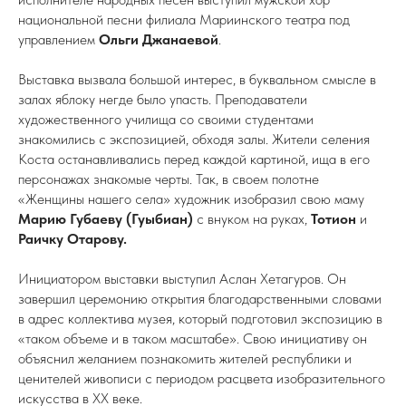
национальной песни филиала Мариинского театра под
управлением
Ольги Джанаевой
.
Выставка вызвала большой интерес, в буквальном смысле в
залах яблоку негде было упасть. Преподаватели
художественного училища со своими студентами
знакомились с экспозицией, обходя залы. Жители селения
Коста останавливались перед каждой картиной, ища в его
персонажах знакомые черты. Так, в своем полотне
«Женщины нашего села» художник изобразил свою маму
Марию Губаеву
(Гуыбиан)
с внуком на руках,
Тотион
и
Раичку Отарову.
Инициатором выставки выступил Аслан Хетагуров. Он
завершил церемонию открытия благодарственными словами
в адрес коллектива музея, который подготовил экспозицию в
«таком объеме и в таком масштабе». Свою инициативу он
объяснил желанием познакомить жителей республики и
ценителей живописи с периодом расцвета изобразительного
искусства в ХХ веке.