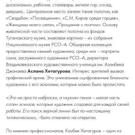
досконально, рабочие, сталевары, жители гор, сосед,
девушка... Центральное место заняли такие полотна, как
«Свадьба», «Посвящение», «С.М. Киров среди горцев»,
«Женщины моего села», «Прощание с поэтом». Основу
живописной части составляют полотна из фондов
Тугановского музея, знаковая картина – из собрания
Национального музея РСО–А. Обширная коллекция
предоставлена семьей художника, среди них – портреты
сына, заслуженного художника РСО–А, директора
Владикавказского художественного училища им. Азанбека
Джанаева
Аслана Хетагурова
. Интерес зрителей вызвал
графический архив. Это уникальные оцифрованные блокноты
художника с его эскизами, которые можно было пролистать.
«Это не просто наброски, а «кухня» гения – малая часть
сотен эскизов, которые художник создавал для каждой своей
работы. Его поиск верной линии был по-настоящему
титаническим»,
–было отмечено на открытии.
По мнению профессионалов, Казбек Хетагуров – один из