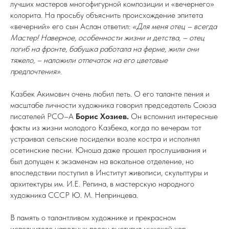
лучших мастеров многофигурной композиции и «вечернего»
колорита. На просьбу объяснить происхождение эпитета
«вечерний» его сын Аслан ответил:
«Для меня отец – всегда
Мастер! Наверное, особенности жизни и детства, – отец
погиб на фронте, бабушка работала на ферме, жили они
тяжело, – наложили отпечаток на его цветовые
предпочтения».
Казбек Акимович очень любил петь. О его таланте пения и
масштабе личности художника говорил председатель Союза
писателей РСО–А
Борис Хозиев.
Он вспомнил интересные
факты из жизни молодого Казбека, когда по вечерам тот
устраивал сельские посиделки возле костра и исполнял
осетинские песни. Юноша даже прошел прослушивания и
был допущен к экзаменам на вокальное отделение, но
впоследствии поступил в Институт живописи, скульптуры и
архитектуры им. И.Е. Репина, в мастерскую народного
художника СССР Ю. М. Непринцева.
В память о талантливом художнике и прекрасном
исполнителе народных песен выступил мужской хор