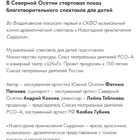
В Северной Осетии стартовал показ
благотворительного спектакля для детей
Во Владикавказе показали первый в СКФО музыкальный
конно-драматический спектакль «Новогодние приключения
Сырдона».
Музыкальный спектакль для детей подготовили
Министерство культуры, Союз театральных деятелей РСО–А
и камерный театр «ШКиТ». Проект приурочен к 150-летию
Союза театральных деятелей России.
Автор – заслуженная артистка Южной Осетии
Фатима
Пагиева
, сценарист – заслуженный артист Северной
Осетии
Андрей Кокоев
, режиссер –
Лейла Теблоева
,
продюсер – председатель Союза театральных деятелей
РСО–А, заслуженный артист РФ
Казбек Губиев
.
«Новогодние приключения Сырдона» – яркое, красочное,
музыкально- драматическое представление с тонким
юмором и легкой подачей.