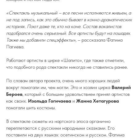
«Спектакль музыкальный – все песни исполняются живьем, а
не под запись, как это обычно бывает в конно-драматических
историях. Поют даже те, кто на коне. Состав вокалистов
подобрался очень серьезный. Все артисты будут на лошадях.
Также мы добавили спецэффекты»
, – рассказала Фатима
Пагиева.
Работают артисты в цирке «Шапито», где также отметили,
что подобного рода спектакли никогда не ставились ранее.
По словам автора проекта, очень много хороших людей
вокруг помогали им, чем могли. Это и хозяин цирка
Валерий
Бероев
, который с большим удовольствием принял артистов
как своих.
Изольда Гогичаева
и
Жанна
Хетагурова
помогали шить костюмы.
В спектакле сюжеты из нартского эпоса органично
переплетаются с русскими народными сказками. Его
поставили на двух языках: осетинском и русском. Фатима