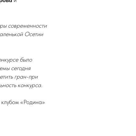
рова
и
уры современности
маленькой Осетии
онкурсе было
темы сегодня
етить гран-при
ьность конкурса.
 клубом «Родина»