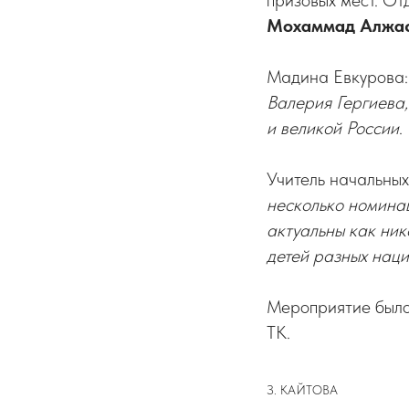
призовых мест. От
Мохаммад Алжа
Мадина Евкурова
Валерия Гергиева
и великой России
.
Учитель начальны
несколько номинац
актуальны как ник
детей разных наци
Мероприятие было
ТК.
З. КАЙТОВА