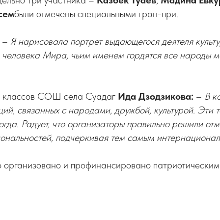
дельно три участника –
Казбек Туаев
,
Мадина Евку
сем
были отмечены специальными гран-при.
: –
Я нарисовала портрет выдающегося деятеля культ
, человека Мира, чьим именем гордятся все народы 
х классов СОШ села Суадаг
Ида Дзодзикова:
–
В к
ий, связанных с народами, дружбой, культурой. Эти 
огда. Радует, что организаторы правильно решили отм
ональностей, подчеркивая тем самым интернационал
 организовано и профинансировано патриотическим