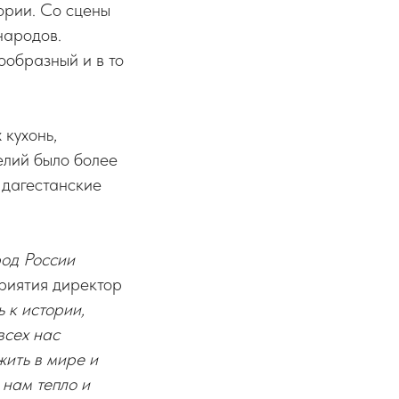
ории. Со сцены
народов.
ообразный и в то
кухонь,
елий было более
 дагестанские
род России
риятия директор
 к истории,
всех нас
жить в мире и
 нам тепло и