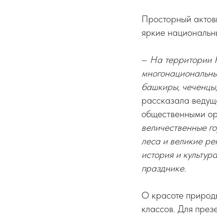
Просторный актовы
яркие национальны
–
На территории Р
многонациональным
башкиры, чеченцы,
рассказала ведуща
общественными о
величественные го
леса и великие ре
история и культур
празднике.
О красоте природы
классов. Для през