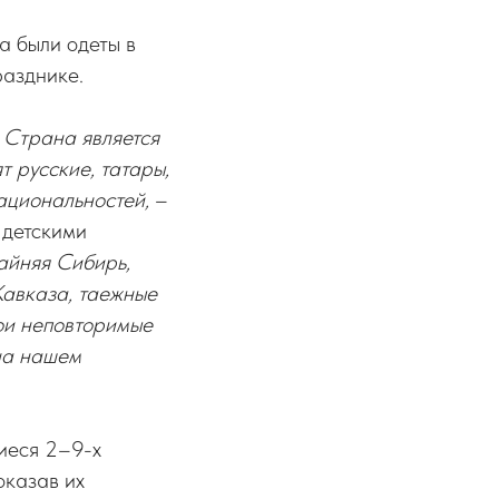
а были одеты в
разднике.
 Страна является
 русские, татары,
национальностей,
–
 детскими
айняя Сибирь,
Кавказа, таежные
ои неповторимые
 на нашем
иеся 2–9-х
оказав их