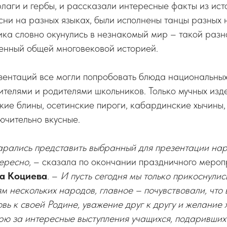
лаги и гербы, и рассказали интересные факты из ист
есни на разных языках, были исполнены танцы разных 
ка словно окунулись в незнакомый мир – такой разн
енный общей многовековой историей.
ентаций все могли попробовать блюда национальных 
ителями и родителями школьников. Только мучных изд
ские блины, осетинские пироги, кабардинские хычины,
ключительно вкусные.
арались представить выбранный для презентации на
ересно,
– сказала по окончании праздничного мероп
а Коциева
. –
И пусть сегодня мы только прикоснулись
ям нескольких народов, главное – почувствовали, что 
вь к своей Родине, уважение друг к другу и желание 
рю за интересные выступления учащихся, подаривших