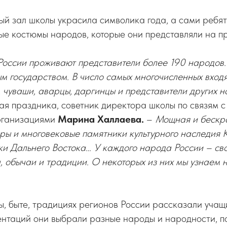
й зал школы украсила символика года, а сами ребят
е костюмы народов, которые они представляли на п
оссии проживают представители более 190 народов.
 государством. В число самых многочисленных входят
 чуваши, аварцы, даргинцы и представители других 
я праздника, советник директора школы по связям с
рганизациями
Марина Халлаева.
–
Мощная и бескр
ры и многовековые памятники культурного наследия 
ки Дальнего Востока… У каждого народа России – св
а, обычаи и традиции. О некоторых из них мы узнаем
, быте, традициях регионов России рассказали учащ
ентаций они выбрали разные народы и народности, п