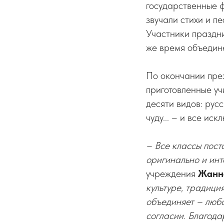
государственные ф
звучали стихи и п
Участники праздни
же время объедин
По окончании през
приготовленные уч
десяти видов: рус
чуду... – и все ис
– Все классы пост
оригинально и инт
учреждения
Жанн
культуре, традици
объединяет – любо
согласии. Благода