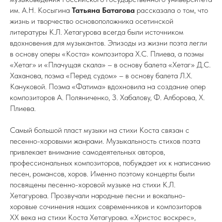
им. А.Н. Косыгина
Татьяна
Батагова
рассказала о том, что
жизнь и творчество основоположника осетинской
литературы К.Л. Хетагурова всегда были источником
вдохновения для музыкантов. Эпизоды из жизни поэта легли
в основу оперы «Коста» композитора Х.С. Плиева, а поэмы
«Хетаг» и «Плачущая скала» – в основу балета «Хетаг» Д.С.
Хаханова, поэма «Перед судом» – в основу балета Л.Х.
Кануковой. Поэма «Фатима» вдохновила на создание опер
композиторов А. Поляниченко, З. Хабалову, Ф. Алборова, Х.
Плиева.
Самый большой пласт музыки на стихи Коста связан с
песенно-хоровыми жанрами. Музыкальность стихов поэта
привлекает внимание самодеятельных авторов,
профессиональных композиторов, побуждает их к написанию
песен, романсов, хоров. Именно поэтому концерты были
посвящены песенно-хоровой музыке на стихи К.Л.
Хетагурова. Прозвучали народные песни и вокально-
хоровые сочинения наших современников и композиторов
XX века на стихи Коста Хетагурова. «Христос воскрес»,