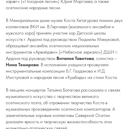
зарæг» («Походная песня») Юрия Моргоева, а также
осетинские народные песни.
В Мемориальном доме-музее Коста Хетагурова помимо двух
коллективов ВКИ им. В.Гергиева (вокального ансамбля и
мужского хора) приняли участие хор Детской школы
искусств г. Ардона под руководством Людмилы Мамуковой,
образцовый ансамбль осетинских национальных
инструментов «Арвайдæн» («Небесное зеркало») ДШИ г.
Ардона под руководством
Виталия Тавитова
, солистка –
Нина Темирова
. В исполнении учащихся прозвучали
инструментальные композиции Б.Г. Газданова и И.Д.
Мистуловой и народная песня «Куыбады» на стихи Коста.
В лекциях-концертах Татьяна Батагова рассказала о связях
музыкального искусства с творчеством великого
осетинского поэта, об отражении творчества Коста в
музыкальных произведениях осетинских композиторов. А
замечательные хоровые коллективы Северной Осетии
доказали яркость и творческую жизнеспособность этих
музыкально-поэтических связей.