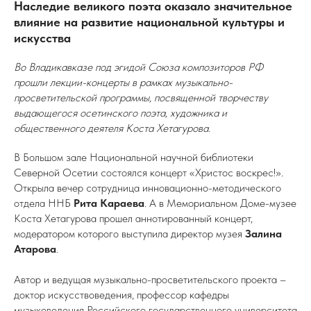
Наследие великого поэта оказало значительное
влияние на развитие национальной культуры и
искусства
Во Владикавказе под эгидой Союза композиторов РФ
прошли лекции-концерты в рамках музыкально-
просветительской программы, посвященной творчеству
выдающегося осетинского поэта, художника и
общественного деятеля Коста Хетагурова.
В Большом зале Национальной научной библиотеки
Северной Осетии состоялся концерт «Христос воскрес!».
Открыла вечер сотрудница инновационно-методического
отдела ННБ
Рита Караева
. А в Мемориальном Доме-музее
Коста Хетагурова прошел аннотированный концерт,
модератором которого выступила директор музея
Залина
Атарова
.
Автор и ведущая музыкально-просветительского проекта –
доктор искусствоведения, профессор кафедры
музыковедения Российского государственного университета