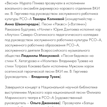
«Весна» Мурата Плиева прозвучали в исполнении
вокального ансамбля дирижерско-хорового отделения ВКИ
им. В. Гергиева под руководством заслуженного работника
культуры РСО–А
Тамары Колиевой
(концертмейстер –
Анна Швангирадзе
). Песни «Ракæс» («Взгляни»)
Рамазана Будтуева, «Ночлег» Юрия Дзитоева исполнил хор
«Алутон» Северо-Осетинского педагогического колледжа
под руководством заслуженного работника культуры РСО–А,
заслуженного работника образования РСО–А,
заслуженного деятеля Всероссийского музыкального
общества
Людмилы Мамуковой
. «Песня бедняка» на
стихи К. Хетагурова и «Молитва» Владимира Туаева на
стихи Тотраза Кокаева были исполнены Мужским хором
осетинской героической песни ВКИ им. В. Гергиева
(руководитель –
Владимир Туаев
).
Завершился концерт в Национальной научной библиотеке
выступлением Мужского хора национальной песни Филиала
Мариинского театра в РСО–А (художественный
руководитель –
Ольга Джанаева
). Прозвучали «Балцы