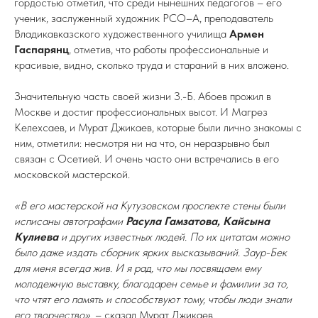
гордостью отметил, что среди нынешних педагогов – его
ученик, заслуженный художник РСО–А, преподаватель
Владикавказского художественного училища
Армен
Гаспарянц
, отметив, что работы профессиональные и
красивые, видно, сколько труда и стараний в них вложено.
Значительную часть своей жизни З.-Б. Абоев прожил в
Москве и достиг профессиональных высот. И Магрез
Келехсаев, и Мурат Джикаев, которые были лично знакомы с
ним, отметили: несмотря ни на что, он неразрывно был
связан с Осетией. И очень часто они встречались в его
московской мастерской.
«В его мастерской на Кутузовском проспекте стены были
исписаны автографами
Расула Гамзатова, Кайсына
Кулиева
и других известных людей. По их цитатам можно
было даже издать сборник ярких высказываний. Заур-Бек
для меня всегда жив. И я рад, что мы посвящаем ему
молодежную выставку, благодарен семье и фамилии за то,
что чтят его память и способствуют тому, чтобы люди знали
его творчество»,
– сказал Мурат Джикаев.