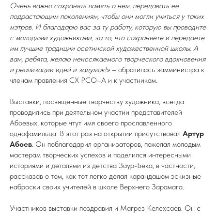
Очень важно сохранять память о нем, передавать ее
подрастающим поколениям, чтобы они могли учиться у таких
мэтров. И благодарю вас за ту работу, которую вы проводите
с молодыми художниками, за то, что сохраняете и передаете
им лучшие традиции осетинской художественной школы. А
вам, ребята, желаю неиссякаемого творческого вдохновения
и реализации идей и задумок!»
– обратилась замминистра к
членам правления СХ РСО–А и к участникам.
Выставки, посвященные творчеству художника, всегда
проводились при деятельном участии представителей
Абоевых, которые чтут имя своего прославленного
однофамильца. В этот раз на открытии присутствовал
Артур
Абоев
. Он поблагодарил организаторов, пожелал молодым
мастерам творческих успехов и поделился интересными
историями и деталями из детства Заур-Бека, в частности,
рассказав о том, как тот легко делал карандашом эскизные
наброски своих учителей в школе Верхнего Зарамага.
Участников выставки поздравил и Магрез Келехсаев. Он с