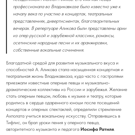
профессионала во Владикавказе было известно уже к
началу века по участию в концертах, театральных
представлениях, дивертисментах, благотворительных
вечерах. В репертуаре Аликова были представлены арии
из опер русской и зарубежной классики, романсы,
осетинские народные песни и их аранжировки,
собственные вокальные сочинения.
Благодатной средой для развития музыкального вкуса и
способностей А. Аликова стала насыщенная концертная и
театральная жизнь Владикавказа, куда часто с гастролями
приезжали известные оперные певцы и музыкально-
драматические коллективы из России и зарубежья. Желание
стать оперным певцом, любовь к музыке и театру, которые
родились в сердце одаренного юноши после посещений
концертов и оперных спектаклей, определили стремление
Ахполата учиться вокальному искусству. Отправившись в
Тифлис, он брал уроки пения у оперного певца,
авторитетного музыканта и педагога
Иосифа Ратиля
.