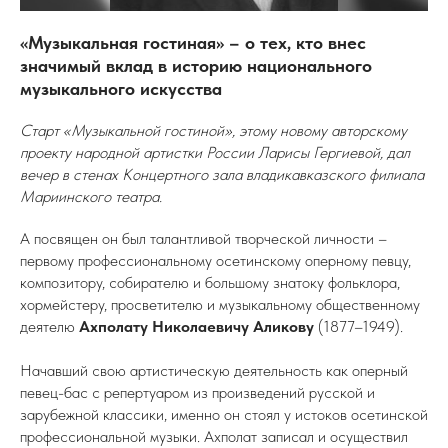
«Музыкальная гостиная» – о тех, кто внес
значимый вклад в историю национального
музыкального искусства
Старт «Музыкальной гостиной», этому новому авторскому
проекту народной артистки России Ларисы Гергиевой, дал
вечер в стенах Концертного зала владикавказского филиала
Мариинского театра.
А посвящен он был талантливой творческой личности –
первому профессиональному осетинскому оперному певцу,
композитору, собирателю и большому знатоку фольклора,
хормейстеру, просветителю и музыкальному общественному
деятелю
Ахполату Николаевичу Аликову
(1877–1949).
Начавший свою артистическую деятельность как оперный
певец-бас с репертуаром из произведений русской и
зарубежной классики, именно он стоял у истоков осетинской
профессиональной музыки. Ахполат записал и осуществил