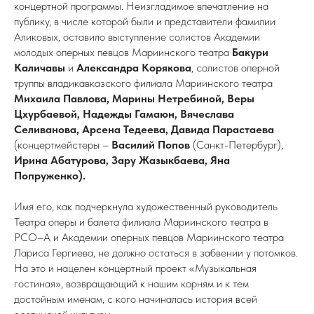
концертной программы. Неизгладимое впечатление на
публику, в числе которой были и представители фамилии
Аликовых, оставило выступление солистов Академии
молодых оперных певцов Мариинского театра
Бакури
Каличавы
и
Александра Корякова
, солистов оперной
труппы владикавказского филиала Мариинского театра
Михаила Павлова, Марины Нетребиной, Веры
Цхурбаевой, Надежды Гамаюн, Вячеслава
Селиванова, Арсена Тедеева, Давида Парастаева
(концертмейстеры –
Василий Попов
(Санкт-Петербург),
Ирина Абатурова, Зару Жазыкбаева, Яна
Попруженко).
Имя его, как подчеркнула художественный руководитель
Театра оперы и балета филиала Мариинского театра в
РСО–А и Академии оперных певцов Мариинского театра
Лариса Гергиева, не должно остаться в забвении у потомков.
На это и нацелен концертный проект «Музыкальная
гостиная», возвращающий к нашим корням и к тем
достойным именам, с кого начиналась история всей