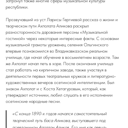
затронул также многие сферы музыкальной культуры
республики.
Прозвучавший из уст Ларисы Гергиевой рассказ о жизни и
творческом пути Ахполата Аликова раскрыл
разносторонность дарования персоны «Музыкальной
гостиной» через некоторые интересные факты. С основами
музыкальной грамоты уроженец селения Ольгинского
впервые познакомился во Владикавказском реальном
училище, где начал обучение в восьмилетнем возрасте. Там
же Ахполат начал петь в хоре. После окончания училища
стал работать на кирпичном заводе, также участвуя в
деятельности первых театральных кружков и литературно-
художественных вечеров осетинской интеллигенции. Был
знаком Ахполат и с Коста Хетагуровым, который, как
утверждают источники, любил слушать в его исполнении
осетинские народные песни.
«С конца 1890-х годов начался самостоятельный
творческий путь баса Аликова, выступавшего под
псевдонимом Аполлон Аликов. Его имя как певца-