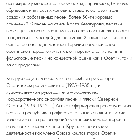
аранжировку множества героических, лирических, бытовых,
обрядовых и плясовых мелодий, ставших основой и для
создания собственных песен. Более 50-ти хоровых
сочинений, 9 песен на стихи Коста Хетагурова, десятки
песен для голоса с фортепиано на слова осетинских поэтов,
танцевальных мелодий для осетинской гармошки – все это
обширное наследие мастера. Горячий популяризатор
осетинской народной музыки, он первым стал исполнять
фольклорные песни на концертной сцене как в Осетии, так и
за ее пределами.
Как руководитель вокального ансамбля при Северо-
Осетинском радиокомитете (1935–1938 гг.) и
художественный руководитель – хормейстер
Государственного ансамбля песни и пляски Северной
Осетии (1938–1943 гг.) Аликов сформировал репертуар этих
первых в республике профессиональных исполнительских
коллективов из произведений осетинских композиторов и
популярных народных песен. Круг его творческой
деятельности как члена Союза композиторов Осетии