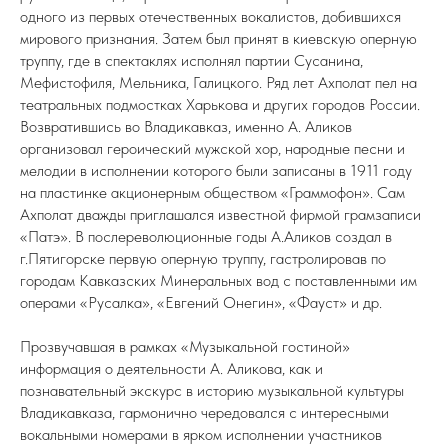
одного из первых отечественных вокалистов, добившихся
мирового признания. Затем был принят в киевскую оперную
труппу, где в спектаклях исполнял партии Сусанина,
Мефистофиля, Мельника, Галицкого. Ряд лет Ахполат пел на
театральных подмостках Харькова и других городов России.
Возвратившись во Владикавказ, именно А. Аликов
организовал героический мужской хор, народные песни и
мелодии в исполнении которого были записаны в 1911 году
на пластинке акционерным обществом «Граммофон». Сам
Ахполат дважды приглашался известной фирмой грамзаписи
«Патэ». В послереволюционные годы А.Аликов создал в
г.Пятигорске первую оперную труппу, гастролировав по
городам Кавказских Минеральных вод с поставленными им
операми «Русалка», «Евгений Онегин», «Фауст» и др.
Прозвучавшая в рамках «Музыкальной гостиной»
информация о деятельности А. Аликова, как и
познавательный экскурс в историю музыкальной культуры
Владикавказа, гармонично чередовался с интересными
вокальными номерами в ярком исполнении участников