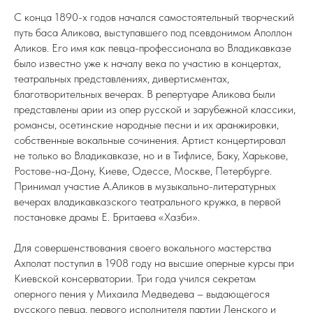
С конца 1890-х годов начался самостоятельный творческий
путь баса Аликова, выступавшего под псевдонимом Аполлон
Аликов. Его имя как певца-профессионала во Владикавказе
было известно уже к началу века по участию в концертах,
театральных представлениях, дивертисментах,
благотворительных вечерах. В репертуаре Аликова были
представлены арии из опер русской и зарубежной классики,
романсы, осетинские народные песни и их аранжировки,
собственные вокальные сочинения. Артист концертировал
не только во Владикавказе, но и в Тифлисе, Баку, Харькове,
Ростове-на-Дону, Киеве, Одессе, Москве, Петербурге.
Принимал участие А.Аликов в музыкально-литературных
вечерах владикавказского театрального кружка, в первой
постановке драмы Е. Бритаева «Хазби».
Для совершенствования своего вокального мастерства
Ахполат поступил в 1908 году на высшие оперные курсы при
Киевской консерватории. Три года учился секретам
оперного пения у Михаила Медведева – выдающегося
русского певца, первого исполнителя партии Ленского и