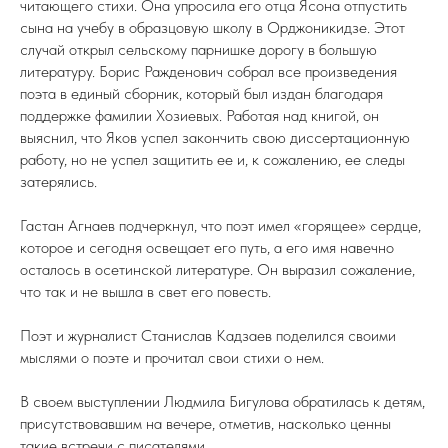
читающего стихи. Она упросила его отца Ясона отпустить
сына на учебу в образцовую школу в Орджоникидзе. Этот
случай открыл сельскому парнишке дорогу в большую
литературу. Борис Ражденович собрал все произведения
поэта в единый сборник, который был издан благодаря
поддержке фамилии Хозиевых. Работая над книгой, он
выяснил, что Яков успел закончить свою диссертационную
работу, но не успел защитить ее и, к сожалению, ее следы
затерялись.
Гастан Агнаев подчеркнул, что поэт имел «горящее» сердце,
которое и сегодня освещает его путь, а его имя навечно
осталось в осетинской литературе. Он выразил сожаление,
что так и не вышла в свет его повесть.
Поэт и журналист Станислав Кадзаев поделился своими
мыслями о поэте и прочитал свои стихи о нем.
В своем выступлении Людмила Бигулова обратилась к детям,
присутствовавшим на вечере, отметив, насколько ценны
такие встречи с писателями.