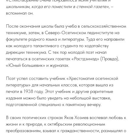
школьникам, когда его поместили в стенной газете»
, –
вспоминал он.
После окончания школы была учеба в сельскохозяйственном
техникуме, затем, в Северо-Осетинском пединституте на
факультете родного языка и литературы. Туда его направили
как молодого талантливого студента по ходатайству
дирекции техникума. С тех пор молодой поэт начал
печататься в осетинских газетах «Растдзинад» (Правда),
«Юный большевик» и журналах.
Поэт успел составить учебник «Хрестоматия осетинской
литературы» для начальных классов, которая вышла из
печати в 1938 году. Этот учебник и другие раритетные
издания можно было увидеть на небольшой выставке,
подготовленной специально к памятному вечеру.
В своих поэтических строках Яков Хозиев воспевал любовь к
жизни и к природе, к октябрьским революционным
преобразованиям, взывал к гражданственности, размышлял о