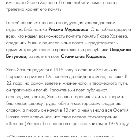
имя поэта Якова Хозиева. В селе любят и помнят поэта,
трепетно хранят его память.
Гостей поприветствовала заведующая краеведческим
отделом библиотеки
Римма Мурашева
. Она поблагодарила
всех, кто нашел возможность почтить память Якова Хозиева,
среди них были и односельчане поэта – представитель
администрации главы и правительства республики
Людмила
Бигулова,
известный поэт
Станислав Кадзаев.
Яков Хозиев родился в 1916 году в селении Хозитыкау
Нарского прихода. Он прожил до обидного мало, но ярко. В
22 года, на самом взлете и жизненного, и творческого пути,
он трагически погиб. Талантливый поэт, публицист,
переводчик, критик, Яков словно торопился жить и творить.
Благодаря своему трудолюбию и мастерскому владению
словом, а писать он начал в 13 лет, о нем узнала вся Осетия.
Позже поэт вспоминал, что свое первое стихотворение
«Весна» (Уалдзаг) он написал еще школьником, в 1929 году.
«Стихотворение очень понравилось моим учителям и