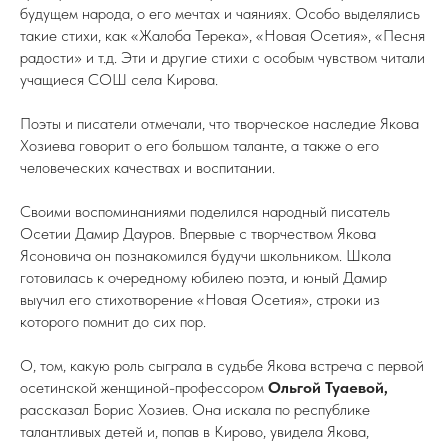
будущем народа, о его мечтах и чаяниях. Особо выделялись
такие стихи, как «Жалоба Терека», «Новая Осетия», «Песня
радости» и т.д. Эти и другие стихи с особым чувством читали
учащиеся СОШ села Кирова.
Поэты и писатели отмечали, что творческое наследие Якова
Хозиева говорит о его большом таланте, а также о его
человеческих качествах и воспитании.
Своими воспоминаниями поделился народный писатель
Осетии Дамир Дауров. Впервые с творчеством Якова
Ясоновича он познакомился будучи школьником. Школа
готовилась к очередному юбилею поэта, и юный Дамир
выучил его стихотворение «Новая Осетия», строки из
которого помнит до сих пор.
О, том, какую роль сыграла в судьбе Якова встреча с первой
осетинской женщиной-профессором
Ольгой Туаевой,
рассказал Борис Хозиев. Она искала по республике
талантливых детей и, попав в Кирово, увидела Якова,