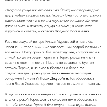
«Когда по улице нашего села шла Ольга, мы говорили друг
другу: «Идет старшая сестра Якова!» Она часто выступала в
школе перед нами, и я до сих пор помню ее слова. Вы тоже
должны знать и помнить, откуда вы вышли, в каком селе
родились и живете»
, – сказала Людмила Васильевна.
Рассказ ведущей вечера Риммы Мурашевой о поэте был
наполнен интересными и малоизвестными подробностями из
его жизни. Поэту прочили большое будущее, но трагический
случай, когда он решил переплыть Терек, разделил жизнь
семьи на «до» и «после». Парень не совладал с бурным
потоком Терека, и не смог выбраться на берег. На
следующий день рано утром безжизненное тело парня
обнаружил 13-летний
Нафи Джусойты
. Так оборвалась
песня Якова Хозиева, перечеркнув все его мечты и надежды.
В одном из своих произведений Яков вступает в поэтический
диалог с рекой Терек, делясь сокровенным и обращаясь к
ней:
«О, славный Терек! Я благодарен твоей игре. Всегда