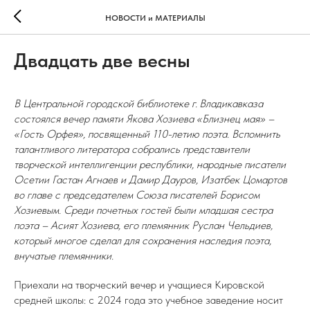
НОВОСТИ и МАТЕРИАЛЫ
Двадцать две весны
В Центральной городской библиотеке г. Владикавказа
состоялся вечер памяти Якова Хозиева «Близнец мая» –
«Гость Орфея», посвященный 110-летию поэта. Вспомнить
талантливого литератора собрались представители
творческой интеллигенции республики, народные писатели
Осетии Гастан Агнаев и Дамир Дауров, Изатбек Цомартов
во главе с председателем Союза писателей Борисом
Хозиевым. Среди почетных гостей были младшая сестра
поэта – Асият Хозиева, его племянник Руслан Чельдиев,
который многое сделал для сохранения наследия поэта,
внучатые племянники.
Приехали на творческий вечер и учащиеся Кировской
средней школы: с 2024 года это учебное заведение носит