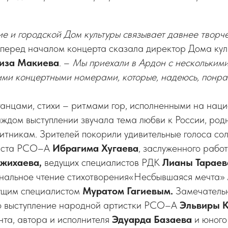
 и городской Дом культуры связывает давнее творч
– перед началом концерта сказала директор Дома куль
иза Макиева
. –
Мы приехали в Ардон с несколькими
ими концертными номерами, которые, надеюсь, понра
танцами, стихи – ритмами гор, исполненными на нац
аждом выступлении звучала тема любви к России, род
итникам. Зрителей покорили удивительные голоса сол
тиста РСО–А
Ибрагима Хугаева
, заслуженного рабо
жихаева,
ведущих специалистов
РДК
Лианы Тарае
нальное чтение стихотворения«Несбывшаяся мечта»
ущим специалистом
Муратом Гагиевым.
Замечатель
ло выступление народной артистки РСО–А
Эльвиры 
нта, автора и исполнителя
Эдуарда Базаева
и
юного