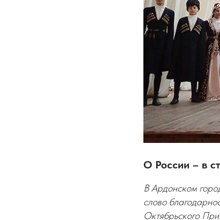
О России – в с
В Ардонском город
слово благодарнос
Октябрьского При