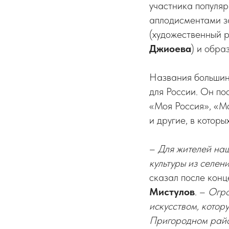
участника популя
аплодисментами з
(художественный 
Джиоева
) и обра
Названия большинс
для России. Он по
«Моя Россия», «М
и другие, в которы
–
Для жителей наш
культуры из селен
сказал после конц
Мистулов
. –
Огро
искусством, котор
Пригородном райо