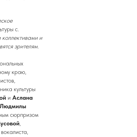
еское
туры с.
 коллективами и
вятся зрителям.
иональных
ному краю,
истов,
тника культуры
вой
и
Аслана
Людмилы
ным сюрпризом
Кусовой
,
 вокалиста,