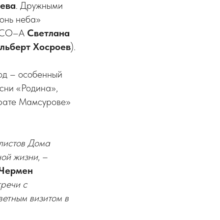
ева
. Дружными
онь неба»
 РСО–А
Светлана
льберт Хосроев
).
од – особенный
сни «Родина»,
урате Мамсурове»
олистов Дома
ной жизни
, –
Чермен
тречи с
ветным визитом в