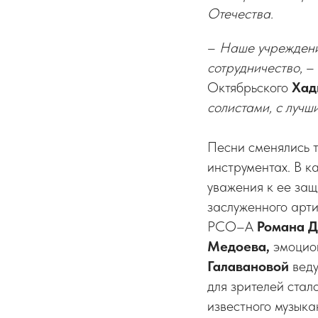
Отечества.
–
Наше учреждение
сотрудничество
, 
Октябрьского
Хад
солистами, с лучш
Песни сменялись 
инструментах. В к
уважения к ее защ
заслуженного ар
РСО–А
Романа Д
Медоева,
эмоцио
Галавановой
вед
для зрителей ста
известного музыка