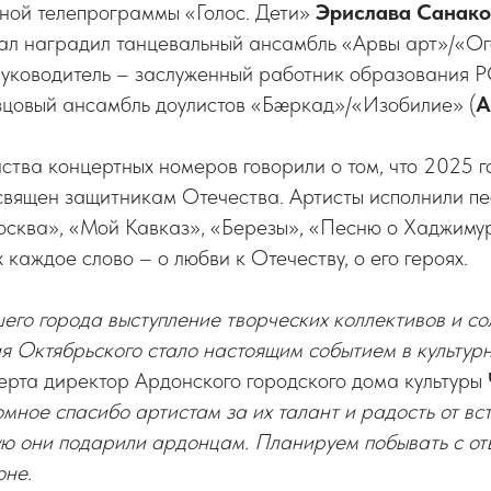
рной телепрограммы «Голос. Дети»
Эрислава Санако
ал наградил танцевальный ансамбль «Арвы арт»/«Ог
руководитель – заслуженный работник образования
зцовый ансамбль доулистов «Бæркад»/«Изобилие» (
А
тва концертных номеров говорили о том, что 2025 г
священ защитникам Отечества. Артисты исполнили пе
осква», «Мой Кавказ», «Березы», «Песню о Хаджим
х каждое слово – о любви к Отечеству, о его героях.
его города выступление творческих коллективов и с
ия Октябрьского стало настоящим событием в культур
ерта директор Ардонского городского дома культуры
мное спасибо артистам за их талант и радость от вс
ую они подарили ардонцам. Планируем побывать с от
не.