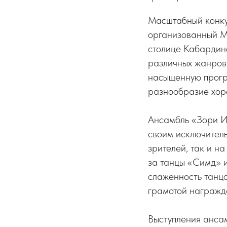
Масштабный конку
организованный М
столице Кабардин
различных жанров 
насыщенную програ
разнообразие хор
Ансамбль «Зори И
своим исключител
зрителей, так и н
за танцы «Симд» и
слаженность танц
грамотой награжд
Выступления анса