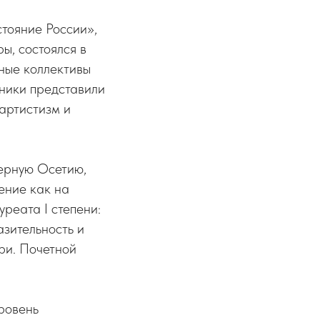
тояние России»,
ы, состоялся в
ные коллективы
тники представили
артистизм и
ерную Осетию,
ение как на
реата I степени:
азительность и
ри. Почетной
.
ровень