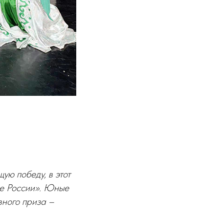
ю победу, в этот
е России». Юные
вного приза –