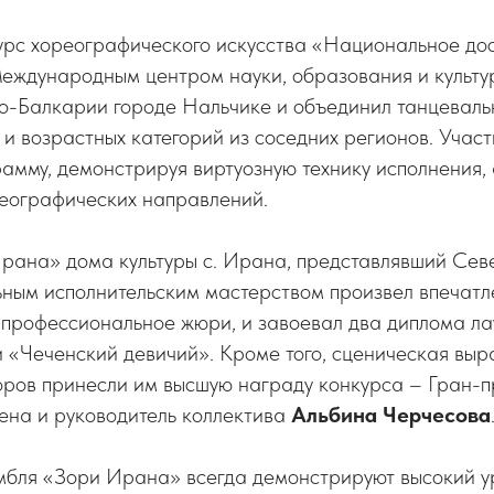
рс хореографического искусства «Национальное дос
еждународным центром науки, образования и культур
о-Балкарии городе Нальчике и объединил танцеваль
и возрастных категорий из соседних регионов. Учас
мму, демонстрируя виртуозную технику исполнения, 
еографических направлений.
рана» дома культуры с. Ирана, представлявший Сев
ьным исполнительским мастерством произвел впечатл
а профессиональное жюри, и завоевал два диплома лау
 «Чеченский девичий». Кроме того, сценическая выр
оров принесли им высшую награду конкурса – Гран-п
ена и руководитель коллектива
Альбина Черчесова
мбля «Зори Ирана» всегда демонстрируют высокий у