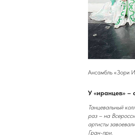
Ансамбль «Зори 
У «иранцев» – 
Танцевальный кол
раз – на Всеросс
артисты завоевали
Гран-при.