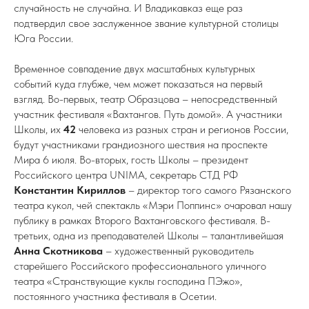
случайность не случайна. И Владикавказ еще раз
подтвердил свое заслуженное звание культурной столицы
Юга России.
Временное совпадение двух масштабных культурных
событий куда глубже, чем может показаться на первый
взгляд. Во-первых, театр Образцова – непосредственный
участник фестиваля «Вахтангов. Путь домой». А участники
Школы, их
42
человека из разных стран и регионов России,
будут участниками грандиозного шествия на проспекте
Мира 6 июля. Во-вторых, гость Школы – президент
Российского центра UNIMA, секретарь СТД РФ
Константин Кириллов
– директор того самого Рязанского
театра кукол, чей спектакль «Мэри Поппинс» очаровал нашу
публику в рамках Второго Вахтанговского фестиваля. В-
третьих, одна из преподавателей Школы – талантливейшая
Анна Скотникова
– художественный руководитель
старейшего Российского профессионального уличного
театра «Странствующие куклы господина ПЭжо»,
постоянного участника фестиваля в Осетии.