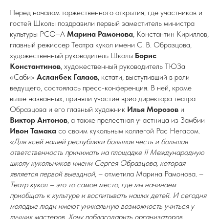
Перед началом торжественного открытия, где участников и
гостей Школы поздравили первый заместитель министра
культуры РСО–А
Марина
Рамонова
, Константин Кириллов,
главный режиссер Театра кукол имени С. В. Образцова,
художественный руководитель Школы
Борис
Константинов
, художественный руководитель ТЮЗа
«Саби»
Асланбек Галаов
, кстати, выступивший в роли
ведущего, состоялась пресс-конференция. В ней, кроме
выше названных, приняли участие врио директора театра
Образцова и его главный художник
Илья Морозов
и
Виктор Антонов
, а также прелестная участница из Замбии
Ивон
Тамака
со своим кукольным коллегой Рас Негасом.
«Для всей нашей республики большая честь и большая
ответственность принимать на площадке II Международную
школу кукольников имени Сергея Образцова, которая
является первой выездной,
– отметила Марина Рамонова. –
Театр кукол – это то самое место, где мы начинаем
приобщать к культуре и воспитывать наших детей. И сегодня
молодые люди имеют уникальную возможность учиться у
лучших мастеров. Хочу поблагодарить организаторов