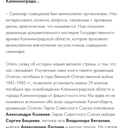
Калининграде...
– Семинар-совещание был великолепно организован. Нас
интересовали, конечно, вопросы, связанные с архивным
делом, практические, что называется. Нам показали
хранилище документального наследия Государственного
архива Калининградской области, которое произвело
великолепное впечатление на участников совещания-
семинара.
Опять скажу об истории нашей великой страны, о том, что
нас связывает. Изученные нами книги памяти уроженцев
Осетии, погибших в годы Великой Отечественной войны
1941–1945 гг., позволили установить имена 39 воинов,
погибших при освобождении Калининградской области и
города Калининграда от фашистского ига. Мы едва ли не
поименно вспомнили обо всех защитниках Кенигсберга,
уроженцах Осетии: Герое Советского Союза полковнике
Александре
Козаеве
, Герое Советского Союза майоре
Сергее Бицаеве
, летчике-асе
Владимире
Бегалове
,
майоре
Александре
Дзгоеве
и многих других. Не говоря