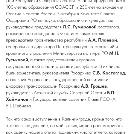
Дни Республики Северная Осетия–Алания, приуроченные к
100-летию образования СОАССР и 250-летию вхождения
Осетии в состав России. 7 октября в Комитете Совета
Федерации РФ по науке, образованию и культуре под
руководством председателя
Л.С. Гумеровой
состоялось
расширенное заседание с участием заместителя
председателя правительства республики
А.А. Плаевой
,
генерального директора Центра культурных стратегий и
проектного управления Министерства культуры РФ
М.Н.
Гуськовой
, а также представителей органов
государственной власти страны и республики. В их числе
были заместитель руководителя Росархива
С.В. Костоглод
,
начальник Управления государственной политики и
цифровой трансформации Росархива
А.В. Грошев
,
руководитель Архивной службы Северной Осетии
Б.П.
Хайманов
и Государственный советник Главы РСО–А
Е.Ш.Тебиева.
Так что само выступление в Калининграде, кроме того, что
это большое доверие, на мой взгляд, можно рассматривать
как оценку нашего опыта, подчеркну, многолетнего, который