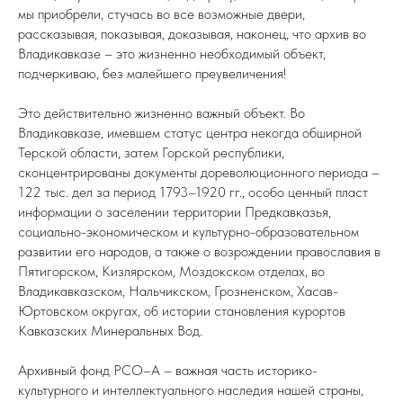
мы приобрели, стучась во все возможные двери,
рассказывая, показывая, доказывая, наконец, что архив во
Владикавказе – это жизненно необходимый объект,
подчеркиваю, без малейшего преувеличения!
Это действительно жизненно важный объект. Во
Владикавказе, имевшем статус центра некогда обширной
Терской области, затем Горской республики,
сконцентрированы документы дореволюционного периода –
122 тыс. дел за период 1793–1920 гг., особо ценный пласт
информации о заселении территории Предкавказья,
социально-экономическом и культурно-образовательном
развитии его народов, а также о возрождении православия в
Пятигорском, Кизлярском, Моздокском отделах, во
Владикавказском, Нальчикском, Грозненском, Хасав-
Юртовском округах, об истории становления курортов
Кавказских Минеральных Вод.
Архивный фонд РСО–А – важная часть историко-
культурного и интеллектуального наследия нашей страны,