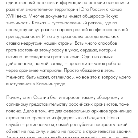
единственный источник информации по истории освоения и
развития значительной территории Юга России с конца
XVIII века. Многие документы имеют общероссийскую
значимость. Кавказ – густонаселенный регион, где по
соседству живут разные народы разной конфессиональной
принадлежности. И на эту «разность» всегда делалась
ставка недругами нашей страны. Есть много способов
противостояния этому хаосу в умах, сердцах, который
активно насаждается противниками. Один из самых
действенных, на мой взгляд, – просветительская работа
через архивные материалы. Просто убеждена в этом.
Немного, быть может, отвлеклась, но все это к вопросу моего
выступления в Калининграде.
Почему опыт Осетии был интересен такому обширному и
солидному представительству российских архивистов, тоже
поясню. Дело в том, что для федеральных архивов хранилища
строятся на средства из федерального бюджета. Наша
служба – региональная, самой республике построить такой
объект не под силу, и дело не просто в строительстве здания.
Архивное хранилище требует сегодня такой «начинки», что