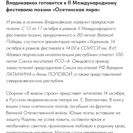
Владикавказ готовится к II Международному
фестивалю поэзии «Осетинская лира»
И вновь в осеннем Владикавказе зазвучит прекрасная
поэзия. С 13 по 17 октября в рамках II Международного
фестиваля поэзии, приуроченного к 80-летию Великой
Победы, состоится презентация четырех сборников. 16
октября в рамках фестиваля в 14.00 в СОИГСИ им. В.И.
Абаева творческая интеллигенция республики отметит 100-
летие Союза писателей РСО–А. Ожидается приезд
заместителей председателя Союза писателей РФ Валерия
ЛАТЫНИНА и Анны ПОПОВОЙ, а также представителей
северокавказских республик.
Сборник «В живом строю» представят читателям 14 октября,
в Русском академическом театре им. Е. Вахтангова. В книгу
вошли стихи осетинских поэтов, погибших на фронтах
Великой Отечественной войны. Юные поэты, вставшие на
защиту Родины, не успев пожить, оставили яркое и
необычайно светлое, пронизанное любовью к родному краю,
литературное наследие. Многие стихи переведены на