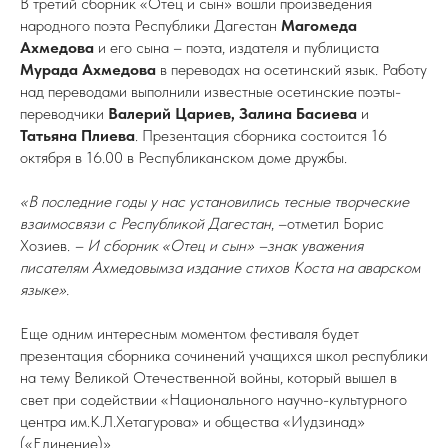
В третий сборник «Отец и сын» вошли произведения
народного поэта Республики Дагестан
Магомеда
Ахмедова
и его сына – поэта, издателя и публициста
Мурада Ахмедова
в переводах на осетинский язык. Работу
над переводами выполнили известные осетинские поэты-
переводчики
Валерий Цариев, Залина Басиева
и
Татьяна Плиева
. Презентация сборника состоится 16
октября в 16.00 в Республиканском доме дружбы.
«В последние годы у нас установились тесные творческие
взаимосвязи с Республикой Дагестан
, –отметил Борис
Хозиев.
– И сборник «Отец и сын» –знак уважения
писателям Ахмедовымза издание стихов Коста на аварском
языке».
Еще одним интересным моментом фестиваля будет
презентация сборника сочинений учащихся школ республики
на тему Великой Отечественной войны, который вышел в
свет при содействии «Национального научно-культурного
центра им.К.Л.Хетагурова» и общества «Иудзинад»
(«Единение)».