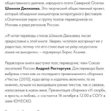
общественного деятеля, народного поэта Северной Осетии
Шамиля Джикаева.
Это творческий общественный проект,
который объединил инициаторов литературного фестиваля
«Осетинская лира» и группу поэтов-переводчиков из
Москвы и ряда регионов России.
«Я читал переводы стихов Шамиля Джикаева, писал
предисловие к этой книге. Уверен, читатели воспримут ее с
радостью, потому что его стихи еще ни разу на русском
языке не выходили»
, – подчеркнул Борис Хозиев.
Редактором книги выступил поэт, переводчик, член Союза
писателей России
Андрей Расторгуев
. Для перевода были
выбраны стихи как из последнего прижизненного сборника
«Честь» (2010), куда автор и издатель включили, по их
мнению, лучшие из выходивших ранее текстов, так и свежие,
написанные в новом веке. Презентация сборника «И скорбь,
и ярость, и любовь…» состоится 14 октября в 12.00 в СОГУ в
зале ЮНЕСКО.