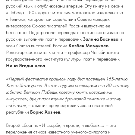
русский язык и опубликованы впервые. Эту книгу из серии
«Победа – 80» дарит читателям московское издательство
«Челнок», которое при содействии Совета молодых
литераторов Союза писателей России выпустило ее
бесплатно. Подстрочные переводы с осетинского языка на
русский выполнили поэт и переводчик
Залина Басиева
и
член Союза писателей России
Казбек Мамукаев
.
Редактор-составитель книги – профессор Челябинского
государственного института культуры, поэт и переводчик
Нина Ягодинцева
.
«Первый фестивальв прошлом году был посвящен 165-летию
Коста Хетагурова. В этом году мы посвящаем его 80-летнему
юбилею Великой Победы, поэтому книги, которые мы
выпускаем, будут посвящены фронтовой тематике и этому
событию»
, – отметил председатель Союза писателей
республики
Борис Хозиев
.
Второй сборник «И скорбь, и ярость, и любовь…» – это
переложения стихов известного ученого-филолога и