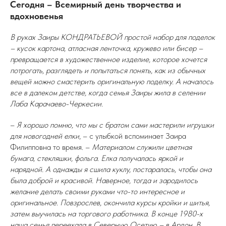
Сегодня – Всемирный день творчества и
вдохновенья
В руках Заиры КОНДРАТЬЕВОЙ простой набор для поделок
– кусок картона, атласная ленточка, кружево или бисер –
превращается в художественное изделие, которое хочется
потрогать, разглядеть и попытаться понять, как из обычных
вещей можно смастерить оригинальную поделку. А началось
все в далеком детстве, когда семья Заиры жила в селении
Лаба Карачаево-Черкесии.
–
Я хорошо помню, что мы с братом сами мастерили игрушки
для новогодней елки
, – с улыбкой вспоминает Заира
Филипповна то время. –
Материалом служили цветная
бумага, стекляшки, фольга. Елка получалась яркой и
нарядной. А однажды я сшила куклу, постаралась, чтобы она
была доброй и красивой. Наверное, тогда и зародилось
желание делать своими руками что-то интересное и
оригинальное. Повзрослев, окончила курсы кройки и шитья,
затем выучилась на торгового работника. В конце 1980-х
наша семья переехала в Северную Осетию – в Ардон. В