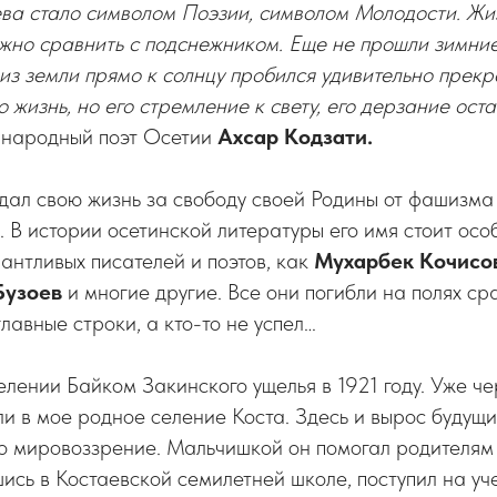
ва стало символом Поэзии, символом Молодости. Жиз
жно сравнить с подснежником. Еще не прошли зимние
 из земли прямо к солнцу пробился удивительно прек
о жизнь, но его стремление к свету, его дерзание ост
 народный поэт Осетии
Ахсар Кодзати.
отдал свою жизнь за свободу своей Родины от фашизма
. В истории осетинской литературы его имя стоит осо
антливых писателей и поэтов, как
Мухарбек Кочисо
Бузоев
и многие другие. Все они погибли на полях ср
лавные строки, а кто-то не успел…
елении Байком Закинского ущелья в 1921 году. Уже че
и в мое родное селение Коста. Здесь и вырос будущий
о мировоззрение. Мальчишкой он помогал родителям
шись в Костаевской семилетней школе, поступил на уч