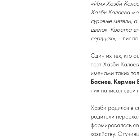
«Имя Хазби Калое
Хазби Калоева мо
суровые метели, а
цветок. Коротка ег
сердцах»,
– писал
Один их тех, кто 
поэт Хазби Калоев
именами таких тал
Басиев
,
Кермен 
них написал свои г
Хазби родился в с
родители переехал
формировалось ег
хозяйству. Отучив