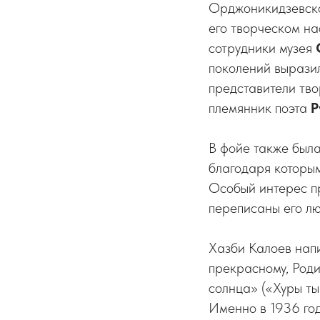
Орджоникидзевское
его творческом н
сотрудники музея
поколений выразил
представители тво
племянник поэта
Р
В фойе также была
благодаря которы
Особый интерес пр
переписаны его л
Хазби Калоев напи
прекрасному, Роди
солнца» («Хуры тын
Именно в 1936 год