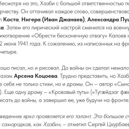
Несмотря на это, Хазби с большой ответственностью п
рчеству. Он оттачивал каждое слово, совершенство
ал
Коста
,
Нигера (Иван Джанаев)
,
Александра Пу
ка
. Затем его лирический настрой сменился на военн
тихотворение «Обрести бесконечную отвагу» Калоев 
2 июня 1941 года. К сожалению, из написанных на фр
четыре.
рошо писал, но и рисовал. До войны он сделал нема
казам
Арсена Коцоева
. Трудно представить, но Хаз
ле себя не только стихи, но и драмы. Он – автор «Сы
. Еще одну драму – «Кровавый путь» («Тугæйдзаг фæ
исать до войны, а завершил ее, уже будучи на фронте
ведениях ярко проявляется его талант. Это большое с
 самородков, как Хазби»,
– отметил Сергей Цхурбаев