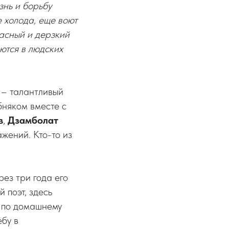
нь и борьбу
 холода, еще воют
расный и дерзкий
аются в людских
 – талантливый
бняком вместе с
в
,
Дзамболат
ажений. Кто-то из
рез три года его
 поэт, здесь
 по домашнему
ебу в