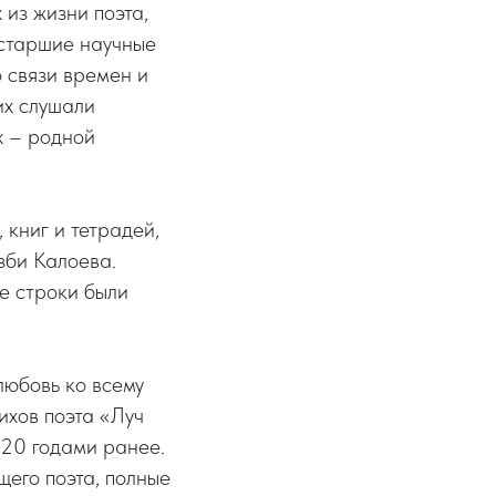
из жизни поэта,
 старшие научные
о связи времен и
их слушали
х – родной
книг и тетрадей,
зби Калоева.
ые строки были
любовь ко всему
ихов поэта «Луч
л 20 годами ранее.
щего поэта, полные