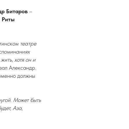
др
Битаров
–
а
Риты
тинском театре
оспоминаниях
жить, хотя он и
зал Александр.
ременно должны
ругой. Может быть
удет, Аза,