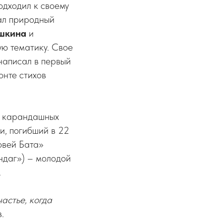
одходил к своему
вал природный
шкина
и
ую тематику. Свое
написал в первый
онте стихов
ло карандашных
би, погибший в 22
новей Бата»
ндаг») – молодой
.
частье, когда
.