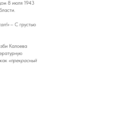
дом 8 июля 1943
бласти.
ал!»
– С грустью
Хазби Калоева
тературную
 как
«прекрасный