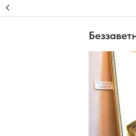
Беззавет