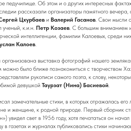
 педучилище. Об этом и о других интересных фактах 
аследии рассказали организаторы памятного вечера,
Сергей
Цхурбаев
и
Валерий Гасанов
. Свои мысли 
 ученый, к.и.н.
Петр Козаев
. С большим вниманием 
рческой интеллигенции, фамилии Калоевых, среди ни
услан Калоев
.
 организована выставка фотографий нашего земляка, 
м можно было ближе познакомиться с творчеством Ха
едставляли рукописи самого поэта, к слову, некотор
юбимой девушкой
Таурзат (Нина) Басиевой
.
сал замечательные стихи, в которых отражалась его 
не и женщине, к родной природе. Первый сборник ст
») увидел свет в 1956 году, хотя печататься он нача
у в газетах и журналах публиковались стихи начинаю