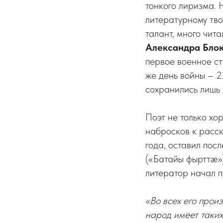
тонкого лиризма. 
литературному тво
талант, много чит
Александра
Бло
первое военное с
же день войны – 2
сохранились лишь 
Поэт не только хо
набросков к расс
года, оставил пос
(«Батайы фырттæ»)
литератор начал п
«Во всех его произ
народ имеет таких