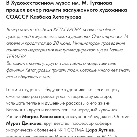
В Художественном музее им. М. Туганова
прошел вечер памяти заслуженного художника
СОАССР Казбека Хетагурова
Вечер памяти Казбека ХЕТАГУРОВА прошел на фоне
проходящей в музее выставки художника. Она открылась 14
апреля и продлится до 20 июня. Инициатором проведения
памятного мероприятия выступила директор музея Галина
ТЕБИЕВА.
Вспомнить коллегу, друга и достойного представителя
фамилии Хетагуровых пришли люди, которые много лет знали
его и общались с ним.
Гости и студенты – будущие художники, коллеги по цеху
смогли еще раз прикоснуться к творчеству мастера,
услышать теплые и душевные рассказы о его жизни.
Вспомнить друга и коллегу пришли народный художник
России
Магрез Келехсаев
, заслуженный художник Осетии
Мурат Джикаев
, друг детства, профессор кафедры
хирургических болезней № 1 СОГМА
Цара Хутиев
,
заместитель директора Института археологии РСО–А