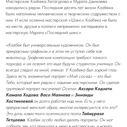
Мастерские Казбека Хетагурова и Мурата Джикаева
находились рядом. Последние десять лет жизни Казбека
были наполнены человеческим и творческим содружеством с
ним. И если хозяина мастерской «Шанс» Казбека не было
на месте, друзья и коллеги непременно заглядывали в
мастерскую Мурата «Последний шанс».
«Казбек был универсальным художником. Он был
прекрасным графиком и в этом не уступал себе как
живописцу. Графические композиции требуют тонкого
подхода, и он освоил это еще будучи студентом училища. Он
всегда следил за мной, опекал. У Казбека был зоркий глаз.
Здесь есть знаменитый портрет «Мой сосед» – это был
Тебо, который жил рядом с нашими мастерскими. Он сделал
групповой портрет писателей Осетии:
Ахсара Кодзати
,
Камала Ходова
,
Васо Малиева
и
Зинаиды
Хостикоевой
,он долго работал над ним. Есть у него
прекрасный женский образ, многие интересуются, кто это?
Это дочь известного осетинского поэта
Таймураза
Тетцоева
. Казбек особо любил делать портреты. Он мог
собрать тех, кто приходил к нему в мастерскую, и начать