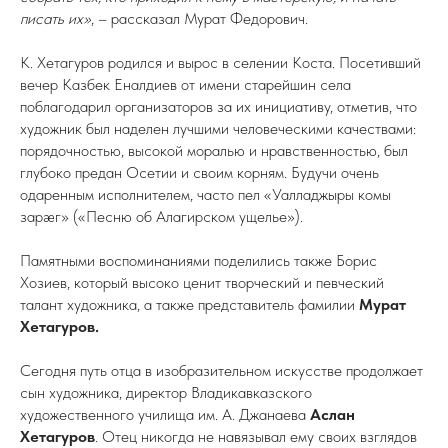
писать их»
, – рассказал Мурат Федорович.
К. Хетагуров родился и вырос в селении Коста. Посетивший
вечер Казбек Еналдиев от имени старейшин села
поблагодарил организаторов за их инициативу, отметив, что
художник был наделен лучшими человеческими качествами:
порядочностью, высокой моралью и нравственностью, был
глубоко предан Осетии и своим корням. Будучи очень
одаренным исполнителем, часто пел «Уалладжыры комы
зарæг» («Песню об Алагирском ущелье»).
Памятными воспоминаниями поделились также Борис
Хозиев, который высоко ценит творческий и певческий
талант художника, а также представитель фамилии
Мурат
Хетагуров.
Сегодня путь отца в изобразительном искусстве продолжает
сын художника, директор Владикавказского
художественного училища им. А. Джанаева
Аслан
Хетагуров
. Отец никогда не навязывал ему своих взглядов