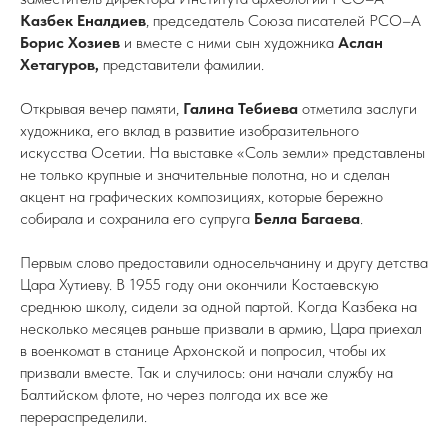
Казбек Еналдиев
, председатель Союза писателей РСО–А
Борис Хозиев
и вместе с ними сын художника
Аслан
Хетагуров,
представители фамилии.
Открывая вечер памяти,
Галина Тебиева
отметила заслуги
художника, его вклад в развитие изобразительного
искусства Осетии. На выставке «Соль земли» представлены
не только крупные и значительные полотна, но и сделан
акцент на графических композициях, которые бережно
собирала и сохранила его супруга
Белла Багаева
.
Первым слово предоставили односельчанину и другу детства
Цара Хутиеву. В 1955 году они окончили Костаевскую
среднюю школу, сидели за одной партой. Когда Казбека на
несколько месяцев раньше призвали в армию, Цара приехал
в военкомат в станице Архонской и попросил, чтобы их
призвали вместе. Так и случилось: они начали службу на
Балтийском флоте, но через полгода их все же
перераспределили.