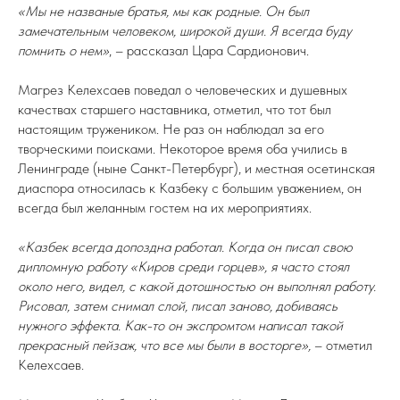
«Мы не названые братья, мы как родные. Он был
замечательным человеком, широкой души. Я всегда буду
помнить о нем»
, – рассказал Цара Сардионович.
Магрез Келехсаев поведал о человеческих и душевных
качествах старшего наставника, отметил, что тот был
настоящим тружеником. Не раз он наблюдал за его
творческими поисками. Некоторое время оба учились в
Ленинграде (ныне Санкт-Петербург), и местная осетинская
диаспора относилась к Казбеку с большим уважением, он
всегда был желанным гостем на их мероприятиях.
«Казбек всегда допоздна работал. Когда он писал свою
дипломную работу «Киров среди горцев», я часто стоял
около него, видел, с какой дотошностью он выполнял работу.
Рисовал, затем снимал слой, писал заново, добиваясь
нужного эффекта. Как-то он экспромтом написал такой
прекрасный пейзаж, что все мы были в восторге»,
– отметил
Келехсаев.