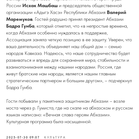
России
Исхак Машбаш
и председатель общественной
организации «Адыгэ Хасэ» Республики Абхазия
Валерий
Маремуков
. Гостей радушно принял президент Абхазии
Бадра Гунба
, который отметил, что «в непростые времена,
когда Абхазия особенно нуждалась в поддержке,
Ассоциация заняла четкую позицию в ее защиту. Уверен, что
ваша деятельность объединяет наш общий дом – семью
народов Кавказа. Надеюсь, что наше сотрудничество будет
развиваться и впредь для сохранения мира, стабильности и
взаимопонимания между нашими народами. Россия, где
живут братские нам народы, является нашим главным
стратегическим партнером и большим другом», – подчеркнул
Бадра Гунба.
Гости побывали у памятника защитникам Абхазии – возле
моста через р. Гумиста, где на скале на абхазском и русском
языках написано: «Вечная слава героям Абхазии».
Культурная программа была насыщенной.
2025-07-30 09:07
КУЛЬТУРА