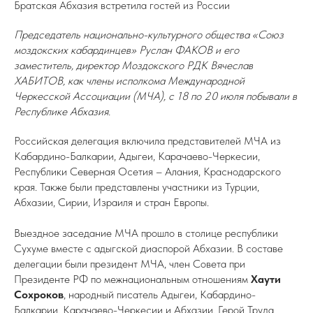
Братская Абхазия встретила гостей из России
Председатель национально-культурного общества «Союз
моздокских кабардинцев» Руслан ФАКОВ и его
заместитель, директор Моздокского РДК Вячеслав
ХАБИТОВ, как члены исполкома Международной
Черкесской Ассоциации (МЧА), с 18 по 20 июля побывали в
Республике Абхазия.
Российская делегация включила представителей МЧА из
Кабардино-Балкарии, Адыгеи, Карачаево-Черкесии,
Республики Северная Осетия – Алания, Краснодарского
края. Также были представлены участники из Турции,
Абхазии, Сирии, Израиля и стран Европы.
Выездное заседание МЧА прошло в столице республики
Сухуме вместе с адыгской диаспорой Абхазии. В составе
делегации были президент МЧА, член Совета при
Президенте РФ по межнациональным отношениям
Хаути
Сохроков
, народный писатель Адыгеи, Кабардино-
Балкарии, Карачаево-Черкесии и Абхазии, Герой Труда