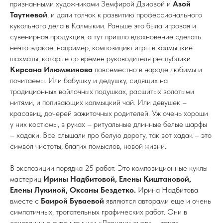
признанными художниками Земфирой Дзиовой и
Азой
Таутиевой
, и дали толчок к развитию профессионального
кукольного дела в Калмыкии. Раньше это была игровая и
сувенирная продукция, а тут пришло вдохновение сделать
нечто эдакое, например, композицию игры в калмыцкие
шахматы, которые со времен руководителя республики
Кирсана Илюмжинова
повсеместно в народе любимы и
почитаемы. Или бабушку и дедушку, сидящих на
традиционных войлочных подушках, расшитых золотыми
нитями, и попивающих калмыцкий чай. Или девушек –
красавиц, дочерей зажиточных родителей. Уж очень хороши
у них костюмы, в руках – ритуальные длинные белые шарфы
– хадаки. Все слышали про белую дорогу, так вот хадак – это
символ чистоты, благих помыслов, новой жизни.
В экспозиции порядка 25 работ. Это композиционные куклы
мастериц
Ирины Надбитовой, Елены Киштановой,
Елены Лукиной, Оксаны Бездетко.
Ирина Надбитова
вместе с
Баирой Буваевой
являются авторами еще и очень
симпатичных, трогательных графических работ. Они в
сочетании с сувенирными «Ловцами снов» – такая