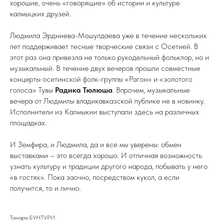
хорошие, очень «говорящие» об истории и культуре
калмыцких друзей.
Людмила Эрдниева-Мошулдаева уже в течение нескольких
лет поддерживает тесные творческие связи с Осетией. В
этот раз она привезла не только рукодельный фольклор, но и
музыкальный. В течение двух вечеров прошли совместные
концерты осетинской фолк-группы «Рагон» и «золотого
голоса» Тувы
Радика Тюлюша
. Впрочем, музыкальные
вечера от Людмилы владикавказской публике не в новинку.
Исполнители из Калмыкии выступали здесь на различных
площадках.
И Земфира, и Людмила, да и все мы уверены: обмен
выставками – это всегда хорошо. И отличная возможность
узнать культуру и традиции другого народа, побывать у него
«в гостях». Пока заочно, посредством кукол, а если
получится, то и лично.
Тамара БУНТУРИ