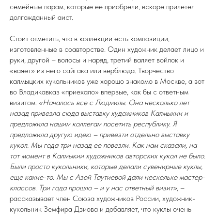
семейным парам, которые ее приобрели, вскоре прилетел
долгожданный аист.
Стоит отметить, что в коллекции есть композиции,
изготовленные в соавторстве. Один художник делает лицо и
руки, другой – волосы и наряд, третий валяет войлок и
«ваяет» из него сайгака или верблюда. Творчество
калмыцких кукольников уже хорошо знакомо в Москве, а вот
во Владикавказ «приехало» впервые, как бы с ответным
визитом.
«Началось все с Людмилы. Она несколько лет
назад привезла сюда выставку художников Калмыкии и
предложила нашим коллегам посетить республику. Я
предложила другую идею – привезти отдельно выставку
кукол. Мы года три назад ее повезли. Как нам сказали, на
тот момент в Калмыкии художников авторских кукол не было.
Были просто кукольники, которые делали сувенирные куклы,
еще какие-то. Мы с Азой Таутиевой дали несколько мастер-
классов. Три года прошло – и у нас ответный визит»
, –
рассказывает член Союза художников России, художник-
кукольник Земфира Дзиова и добавляет, что куклы очень