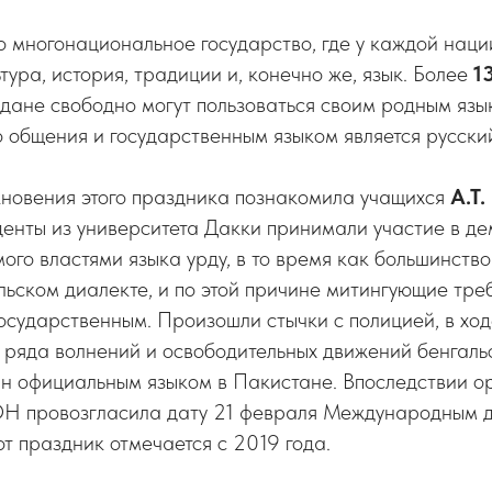
 многонациональное государство, где у каждой нации
тура, история, традиции и, конечно же, язык. Более
1
ждане свободно могут пользоваться своим родным язы
общения и государственным языком является русский
кновения этого праздника познакомила учащихся
А.Т
уденты из университета Дакки принимали участие в д
ого властями языка урду, в то время как большинств
льском диалекте, и по этой причине митингующие тре
государственным. Произошли стычки с полицией, в ход
 ряда волнений и освободительных движений бенгальс
ан официальным языком в Пакистане. Впоследствии о
провозгласила дату 21 февраля Международным д
от праздник отмечается с 2019 года.