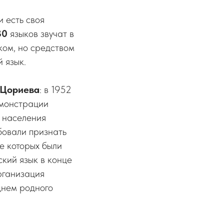
 есть своя
30
языков звучат в
ком, но средством
 язык.
. Цориева
: в 1952
емонстрации
о населения
бовали признать
е которых были
кий язык в конце
рганизация
нем родного