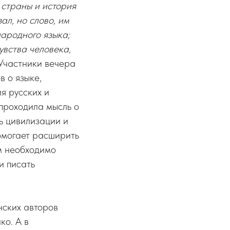
страны и история
ал, но слово, им
ародного языка;
увства человека,
 Участники вечера
 о языке,
я русских и
 проходила мысль о
ть цивилизации и
омогает расширить
ам необходимо
и писать
нских авторов
ко. А в