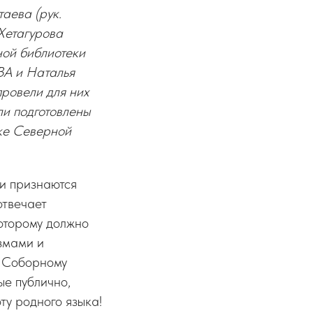
аева (рук.
Хетагурова
ой библиотеки
ВА и Наталья
ровели для них
ли подготовлены
ке Северной
и признаются
отвечает
оторому должно
змами и
о Соборному
е публично,
ту родного языка!