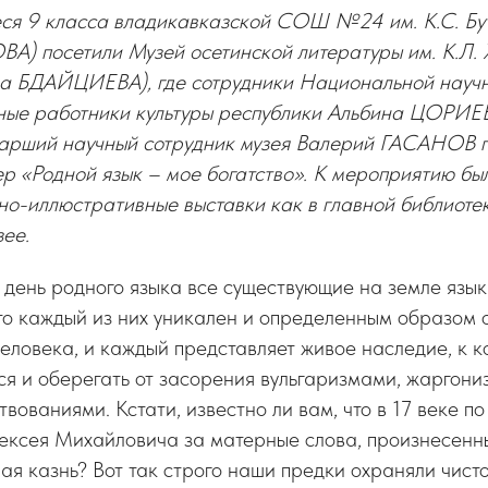
еся 9 класса владикавказской СОШ №24 им. К.С. Бут
) посетили Музей осетинской литературы им. К.Л. 
а БДАЙЦИЕВА), где сотрудники Национальной научн
ые работники культуры республики Альбина ЦОРИЕ
ший научный сотрудник музея Валерий ГАСАНОВ п
р «Родной язык – мое богатство». К мероприятию бы
но-иллюстративные выставки как в главной библиоте
зее.
день родного языка все существующие на земле язык
то каждый из них уникален и определенным образом 
ловека, и каждый представляет живое наследие, к к
ся и оберегать от засорения вульгаризмами, жаргони
вованиями. Кстати, известно ли вам, что в 17 веке п
ексея Михайловича за матерные слова, произнесенны
ая казнь? Вот так строго наши предки охраняли чисто