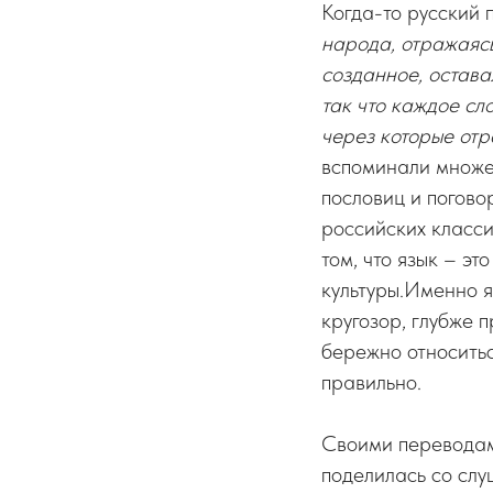
Когда-то русский 
народа, отражаясь
созданное, остав
так что каждое сл
через которые отр
вспоминали множес
пословиц и погово
российских класси
том, что язык – эт
культуры.Именно я
кругозор, глубже 
бережно относитьс
правильно.
Своими переводам
поделилась со слу