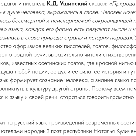
педагог и писатель
К.Д. Ушинский
сказал:
«Природа 
 в душе человека, выражались в слове. Человек исчез
алось бессмертной и неисчерпаемой сокровищницей н
ово языка, каждая его форма есть результат мысли и ч
азилась в слове природа страны и история народа»
.
тво афоризмов великих писателей, поэтов, философов
рок о родной речи, выразительно читали стихотворени
ков, известных осетинских поэтов, где красной нитью
о душа любой нации, ее дух и ее сила, ее история и пу
зык формирует сознание человека, а знание языка п
проникнуть в культуру другой страны. Поэтому всем н
я к языку и своей речи, стараться говорить грамотно 
и на русский язык произведений современных осети
шателями народный поэт республики Наталья Куличен