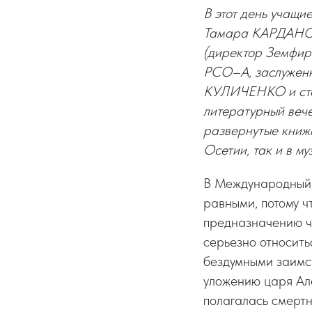
В этот день учащи
Тамара КАРДАНОВА
(директор Земфир
РСО–А, заслуженн
КУЛИЧЕНКО и стар
литературный вече
развернутые книж
Осетии, так и в му
В Международный 
равными, потому ч
предназначению че
серьезно относить
бездумными заимст
уложению царя Ал
полагалась смертн