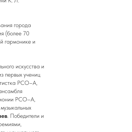
ни К. Л.
вания города
я (более 70
ой гармонике и
ьного искусства и
из первых учениц
ртистка РСО–А,
 ансамбля
рмонии РСО–А,
 музыкальных
иев
. Победители и
ремиями,