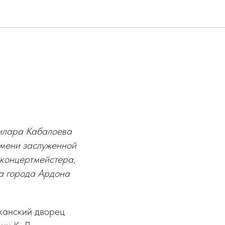
Билара Кабалоева
имени заслуженной
 концертмейстера,
а города Ардона
канский дворец