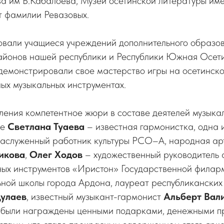
ва им Б.Кабалоева, Музей осетинской литературы име
т фамилии Ревазовых.
вовали учащиеся учреждений дополнительного образо
айонов нашей республики и Республики Южная Осети
демонстрировали свое мастерство игры на осетинск
ых музыкальных инструментах.
ения компетентное жюри в составе деятелей музыкал
ле
Светлана Туаева
– известная гармонистка, одна 
заслуженный работник культуры РСО–А, народная а
икова
,
Олег Ходов
– художественный руководитель
ных инструментов «Иристон» Государственной фила
ьной школы города Ардона, лауреат республиканских
Дулаев
, известный музыкант-гармонист
Альберт Вал
 были награждены ценными подарками, денежными п