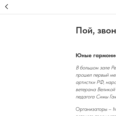
Пой, зво
Юные гармонис
В большом зале Р
прошел первый ме
артистки РФ, нар
ветерана Великой
педагога Симы Г
Организаторы – М