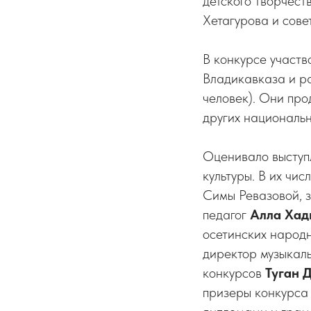
детского творчест
Хетагурова и сове
В конкурсе участ
Владикавказа и р
человек). Они про
других национальн
Оценивало выступл
культуры. В их чис
Симы Ревазовой, 
педагог
Алла Хад
осетинских народ
директор музыкал
конкурсов
Туган 
призеры конкурса