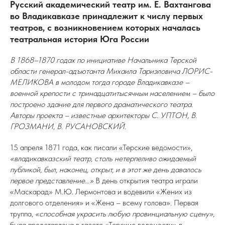
Русский академический театр им. Е. Вахтангова
во Владикавказе принадлежит к числу первых
театров, с возникновением которых началась
театральная история Юга России
В 1868–1870 годах по инициативе Начальника Терской
области генерал-адъютанта Михаила Тариэловича ЛОРИС-
МЕЛИКОВА в молодом тогда городе Владикавказе –
военной крепости с тринадцатитысячным населением – было
построено здание для первого драматического театра.
Авторы проекта – известные архитекторы С. УПТОН, В.
ГРОЗМАНИ, В. РУСАНОВСКИЙ.
15 апреля 1871 года, как писали «Терские ведомости»,
«владикавказский театр, столь нетерпеливо ожидаемый
публикой, был, наконец, открыт, и в этот же день давалось
первое представление…»
В день открытия театра играли
«Маскарад» М.Ю. Лермонтова и водевили «Жених из
долгового отделения» и «Жена – всему голова». Первая
труппа,
«способная украсить любую провинциальную сцену»,
была представлена в газете «Терские ведомости» в