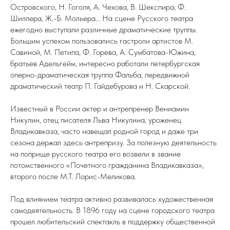
Островского, Н. Гоголя, А. Чехова, В. Шекспира, Ф.
Шиллера, Ж.-Б. Мольера... На сцене Русского театра
ежегодно выступали различные драматические труппы.
Большим успехом пользовались гастроли артистов М.
Савиной, М. Петипа, Ф. Горева, А. Сумбатова-Южина,
братьев Адельгейм, интересно работали петербургская
оперно-драматическая труппа Фальба, передвижной
драматический театр П. Гайдебурова и Н. Скарской.
Известный в России актер и антрепренер Вениамин
Никулин, отец писателя Льва Никулина, уроженец
Владикавказа, часто навещал родной город и даже три
сезона держал здесь антрепризу. За полезную деятельность
на поприще русского театра его возвели в звание
потомственного «Почетного гражданина Владикавказа»,
второго после М.Т. Лорис-Меликова.
Под влиянием театра активно развивалась художественная
самодеятельность. В 1896 году на сцене городского театра
прошел любительский спектакль в поддержку общественной