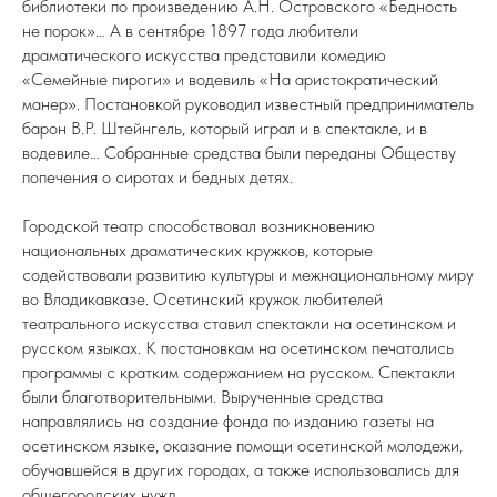
библиотеки по произведению А.Н. Островского «Бедность
не порок»… А в сентябре 1897 года любители
драматического искусства представили комедию
«Семейные пироги» и водевиль «На аристократический
манер». Постановкой руководил известный предприниматель
барон В.Р. Штейнгель, который играл и в спектакле, и в
водевиле… Собранные средства были переданы Обществу
попечения о сиротах и бедных детях.
Городской театр способствовал возникновению
национальных драматических кружков, которые
содействовали развитию культуры и межнациональному миру
во Владикавказе. Осетинский кружок любителей
театрального искусства ставил спектакли на осетинском и
русском языках. К постановкам на осетинском печатались
программы с кратким содержанием на русском. Спектакли
были благотворительными. Вырученные средства
направлялись на создание фонда по изданию газеты на
осетинском языке, оказание помощи осетинской молодежи,
обучавшейся в других городах, а также использовались для
общегородских нужд.