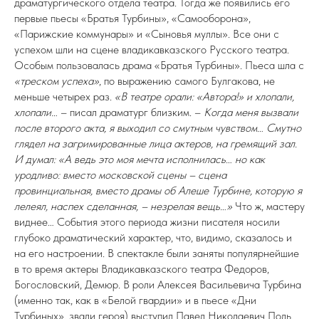
драматургического отдела театра. Тогда же появились его
первые пьесы «Братья Турбины», «Самооборона»,
«Парижские коммунары» и «Сыновья муллы». Все они с
успехом шли на сцене владикавказского Русского театра.
Особым пользовалась драма «Братья Турбины». Пьеса шла с
«треском успеха»
, по выражению самого Булгакова, не
меньше четырех раз.
«В театре орали: «Автора!» и хлопали,
хлопали…
– писал драматург близким. –
Когда меня вызвали
после второго акта, я выходил со смутным чувством… Смутно
глядел на загримированные лица актеров, на гремящий зал.
И думал: «А ведь это моя мечта исполнилась… но как
уродливо: вместо московской сцены – сцена
провинциальная, вместо драмы об Алеше Турбине, которую я
лелеял, наспех сделанная, – незрелая вещь…»
Что ж, мастеру
виднее… События этого периода жизни писателя носили
глубоко драматический характер, что, видимо, сказалось и
на его настроении. В спектакле были заняты популярнейшие
в то время актеры Владикавказского театра Федоров,
Богословский, Демюр. В роли Алексея Васильевича Турбина
(именно так, как в «Белой гвардии» и в пьесе «Дни
Турбиных», звали героя) выступил Павел Николаевич Поль,