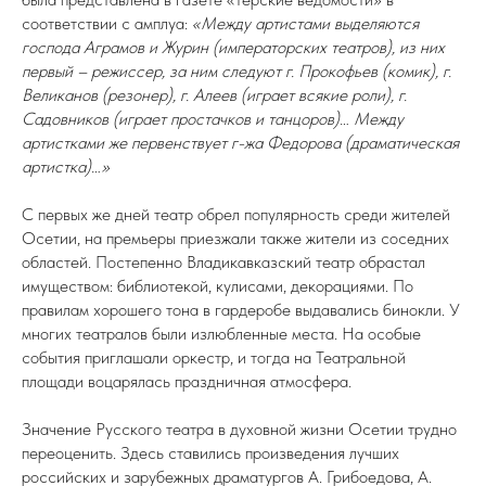
соответствии с амплуа:
«Между артистами выделяются
господа Аграмов и Журин (императорских театров), из них
первый – режиссер, за ним следуют г. Прокофьев (комик), г.
Великанов (резонер), г. Алеев (играет всякие роли), г.
Садовников (играет простачков и танцоров)… Между
артистками же первенствует г-жа Федорова (драматическая
артистка)…»
С первых же дней театр обрел популярность среди жителей
Осетии, на премьеры приезжали также жители из соседних
областей. Постепенно Владикавказский театр обрастал
имуществом: библиотекой, кулисами, декорациями. По
правилам хорошего тона в гардеробе выдавались бинокли. У
многих театралов были излюбленные места. На особые
события приглашали оркестр, и тогда на Театральной
площади воцарялась праздничная атмосфера.
Значение Русского театра в духовной жизни Осетии трудно
переоценить. Здесь ставились произведения лучших
российских и зарубежных драматургов А. Грибоедова, А.