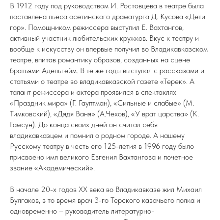
В 1912 году под руководством И. Ростовцева в театре была
поставлена пьеса осетинского драматурга Д. Кусова «Дети
гор». Помощником режиссера выступил Е. Вахтангов,
активный участник любительских кружков. Вкус к театру и
вообще к искусству он впервые получил во Владикавказском
театре, впитав романтику образов, созданных на сцене
братьями Адельгейм. В те же годы выступал с рассказами и
статьями о театре во владикавказской газете «Терек». А
талант режиссера и актера проявился в спектаклях
«Праздник мира» (Г. Гауптман), «Сильные и слабые» (М.
Тимковский), «Дядя Ваня» (А.Чехов), «У врат царства» (К.
Гамсун). До конца своих дней он считал себя
владикавказцем и помнил о родном городе. А нашему
Русскому театру в честь его 125-летия в 1996 году было
присвоено имя великого Евгения Вахтангова и почетное
звание «Академический».
В начале 20-х годов ХХ века во Владикавказе жил Михаил
Булгаков, в то время врач 3-го Терского казачьего полка и
одновременно – руководитель литературно-