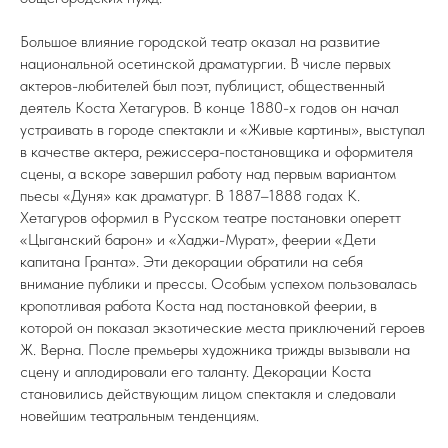
Большое влияние городской театр оказал на развитие
национальной осетинской драматургии. В числе первых
актеров-любителей был поэт, публицист, общественный
деятель Коста Хетагуров. В конце 1880-х годов он начал
устраивать в городе спектакли и «Живые картины», выступал
в качестве актера, режиссера-постановщика и оформителя
сцены, а вскоре завершил работу над первым вариантом
пьесы «Дуня» как драматург. В 1887–1888 годах К.
Хетагуров оформил в Русском театре постановки оперетт
«Цыганский барон» и «Хаджи-Мурат», феерии «Дети
капитана Гранта». Эти декорации обратили на себя
внимание публики и прессы. Особым успехом пользовалась
кропотливая работа Коста над постановкой феерии, в
которой он показал экзотические места приключений героев
Ж. Верна. После премьеры художника трижды вызывали на
сцену и аплодировали его таланту. Декорации Коста
становились действующим лицом спектакля и следовали
новейшим театральным тенденциям.