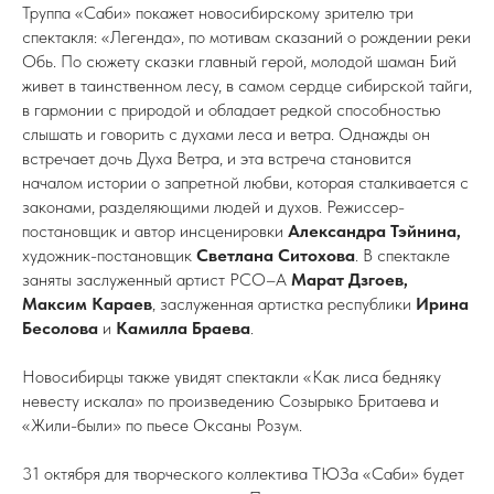
Труппа «Саби» покажет новосибирскому зрителю три
спектакля: «Легенда», по мотивам сказаний о рождении реки
Обь. По сюжету сказки главный герой, молодой шаман Бий
живет в таинственном лесу, в самом сердце сибирской тайги,
в гармонии с природой и обладает редкой способностью
слышать и говорить с духами леса и ветра. Однажды он
встречает дочь Духа Ветра, и эта встреча становится
началом истории о запретной любви, которая сталкивается с
законами, разделяющими людей и духов. Режиссер-
постановщик и автор инсценировки
Александра Тэйнина,
художник-постановщик
Светлана Ситохова
. В спектакле
заняты заслуженный артист РСО–А
Марат Дзгоев,
Максим Караев
, заслуженная артистка республики
Ирина
Бесолова
и
Камилла Браева
.
Новосибирцы также увидят спектакли «Как лиса бедняку
невесту искала» по произведению Созырыко Бритаева и
«Жили-были» по пьесе Оксаны Розум.
31 октября для творческого коллектива ТЮЗа «Саби» будет