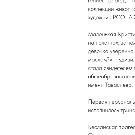
гениев. Ее отец –
коллекции живопис
художник РСО–А
Маленькая Кристин
на полотнах, за т
девочка уверенно 
маслом?» – удиви
стала свидетелем
общеобразователь
имени Тавасиева.
Первая персональ
исполнилось трина
Бесланская трагед