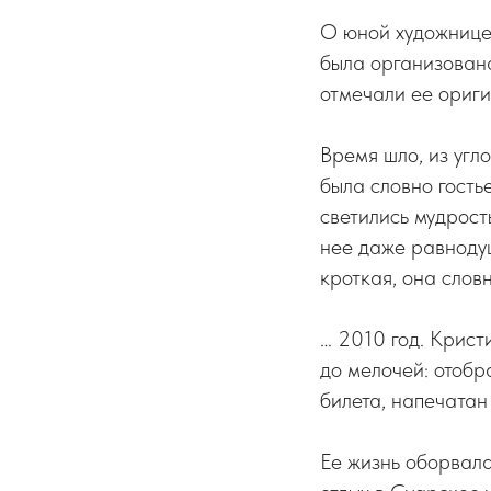
О юной художнице 
была организована
отмечали ее ориг
Время шло, из угл
была словно гостье
светились мудрость
нее даже равноду
кроткая, она слов
… 2010 год. Крист
до мелочей: отобр
билета, напечатан
Ее жизнь оборвал