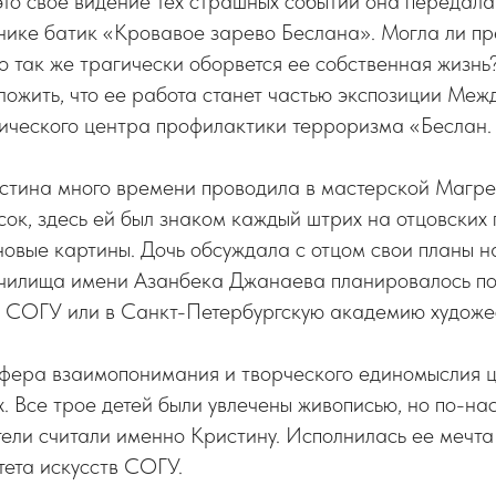
это свое видение тех страшных событий она передала
нике батик «Кровавое зарево Беслана». Могла ли пр
то так же трагически оборвется ее собственная жизнь
ожить, что ее работа станет частью экспозиции Меж
тического центра профилактики терроризма «Беслан
истина много времени проводила в мастерской Магре
сок, здесь ей был знаком каждый штрих на отцовских 
новые картины. Дочь обсуждала с отцом свои планы н
училища имени Азанбека Джанаева планировалось по
в СОГУ или в Санкт-Петербургскую академию художе
фера взаимопонимания и творческого единомыслия 
. Все трое детей были увлечены живописью, но по-на
ели считали именно Кристину. Исполнилась ее мечта
тета искусств СОГУ.