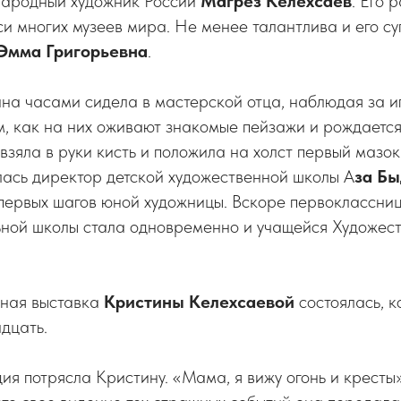
 народный художник России
Магрез Келехсаев
. Его 
и многих музеев мира. Не менее талантлива и его с
Эмма Григорьевна
.
а часами сидела в мастерской отца, наблюдая за иг
ем, как на них оживают знакомые пейзажи и рождается 
взяла в руки кисть и положила на холст первый мазок
лась директор детской художественной школы А
за Бы
 первых шагов юной художницы. Вскоре первоклассни
ной школы стала одновременно и учащейся Художес
ная выставка
Кристины Келехсаевой
состоялась, к
дцать.
ия потрясла Кристину. «Мама, я вижу огонь и кресты»