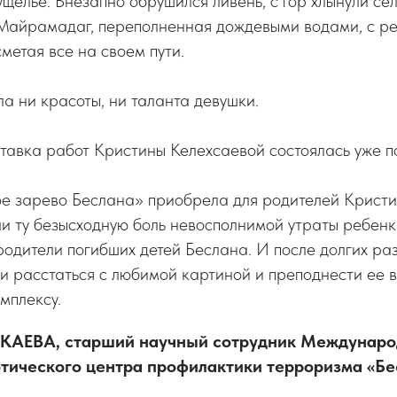
ущелье. Внезапно обрушился ливень, с гор хлынули сел
Майрамадаг, переполненная дождевыми водами, с ре
сметая все на своем пути.
а ни красоты, ни таланта девушки.
авка работ Кристины Келехсаевой состоялась уже по
е зарево Беслана» приобрела для родителей Кристи
и ту безысходную боль невосполнимой утраты ребенка
 родители погибших детей Беслана. И после долгих ра
и расстаться с любимой картиной и преподнести ее 
мплексу.
КАЕВА, старший научный сотрудник Международ
тического центра профилактики терроризма «Б