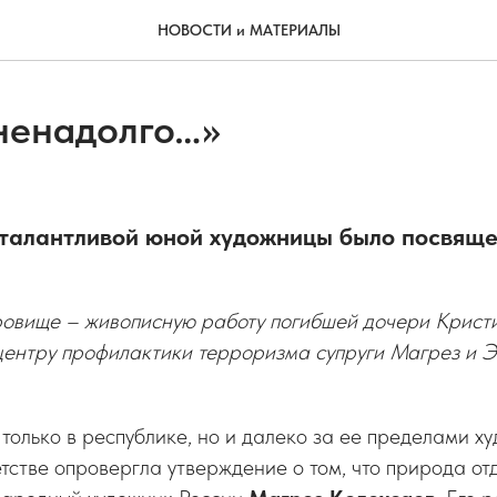
НОВОСТИ и МАТЕРИАЛЫ
 ненадолго…»
 талантливой юной художницы было посвящ
ровище – живописную работу погибшей дочери Крист
центру профилактики терроризма супруги Магрез и 
 только в республике, но и далеко за ее пределами х
тстве опровергла утверждение о том, что природа отд