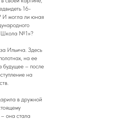
 в своей картине,
едвидеть 16-
? И могла ли юная
дународного
. Школа №1»?
за Ильича. Здесь
полотнах, на ее
а будущее – после
ступление на
ств.
царила в дружной
стоящему
 – она стала