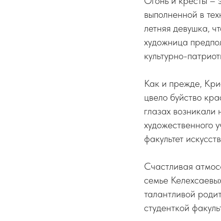
Огонь и кресты – 
выполненной в тех
летняя девушка, ч
художница предпол
культурно-патрио
Как и прежде, Кр
цвело буйство кра
глазах возникали 
художественного 
факультет искусст
Счастливая атмос
семье Келехсаевых
талантливой родит
студенткой факуль