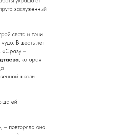
работы украшают
упруга заслуженный
рой света и тени
чудо. В шесть лет
. «Сразу –
дтаева
, которая
ца
твенной школы
огда ей
, – повторяла она.