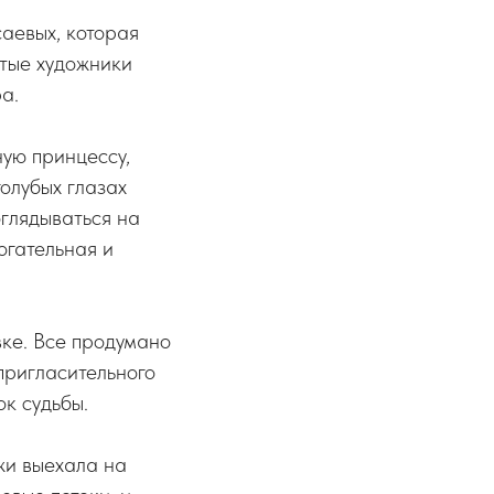
аевых, которая
итые художники
а.
ную принцессу,
голубых глазах
оглядываться на
огательная и
вке. Все продумано
пригласительного
ок судьбы.
жи выехала на