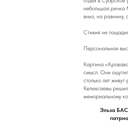
отдых в Суарское 
небольшая речка 
вниз, на равнину, 
Стихия не пощадил
Персональная выст
Картина «Кроваво
смысл. Они ощутил
столько лет живут
Келехсаевы решил
мемориальному ко
Эльза БАС
патрио