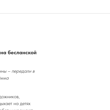
ена бесланской
ины – передали в
Эмма
удожников,
ыхает на детях