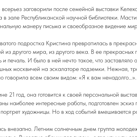
всерьез заговорили после семейной выставки Келехс
 в зале Республиканской научной библиотеки. Маст
инальную манеру письма и своеобразное видение мир
оватого подростка Кристина превратилась в прекрас
й из другого мира, из другого века. В ее прекрасных 
 и печаль. И было в ней нечто такое, что заставляло 
шных москвичей на эскалаторе подземки. Нежная, тр
но говорила всем своим видом: «Я к вам ненадолго…».
ине 21 год, она готовится к своей персональной выста
аны наиболее интересные работы, подготовлен эскиз 
 портрет художницы. Но в ход событий вмешивается р
ась внезапно. Летним солнечным днем группа молоде