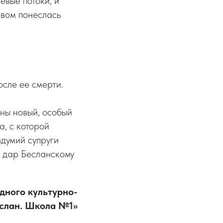
евые потоки, и
вом понеслась
сле ее смерти.
ны новый, особый
, с которой
здумий супруги
в дар Бесланскому
ного культурно-
еслан. Школа №1»