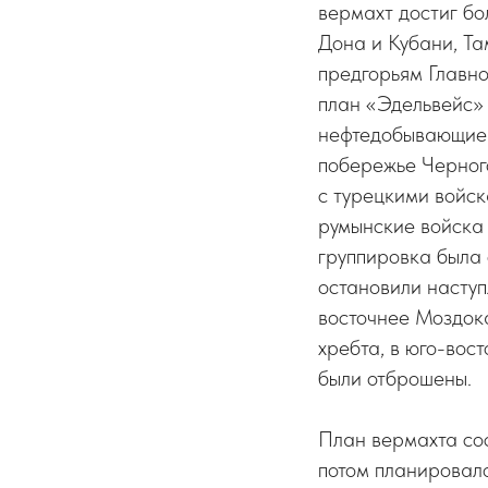
вермахт достиг бо
Дона и Кубани, Та
предгорьям Главно
план «Эдельвейс» 
нефтедобывающие р
побережье Черного
с турецкими войск
румынские войска 
группировка была 
остановили наступ
восточнее Моздока
хребта, в юго-вос
были отброшены.
План вермахта сос
потом планировало