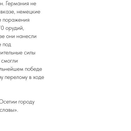
н. Германия не
авказе, немецкие
те поражения
70 орудий,
зе они нанесли
е под
чительные силы
 смогли
альнейшем победе
у перелому в ходе
Осетии городу
славы».