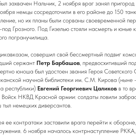
был захвачен Нальчик, 2 ноября враг занял пригоро
ноября немцы сосредоточили в его районе до 150 танк
пление, но их планы были сорваны своевременной пе
з-под Грозного. Под Гизелью стояли насмерть и юные 
го погранучилища.
дикавказом, совершил свой бессмертный подвиг комс
адший сержант
Петр Барбашов
, предвосхитивший по
мертно юноша был удостоен звания Героя Советского
иканской научной библиотеки им. С.М. Кирова (ныне
ка республики)
Евгений Георгиевич Цаликов
в то в
ве Войск НКВД Красной армии: солдаты ловили забр
 тыл немецких диверсантов.
я ее контратаки заставили врага перейти к обороне
ружения. 6 ноября началось контрнаступление РККА,