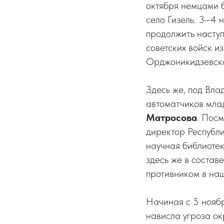
октября немцами 
село Гизель. 3–4 
продолжить насту
советских войск и
Орджоникидзевско
Здесь же, под Вла
автоматчиков мл
Матросова
. Пос
директор Республ
научная библиоте
здесь же в соста
противником в наш
Начиная с 5 ноябр
нависла угроза ок