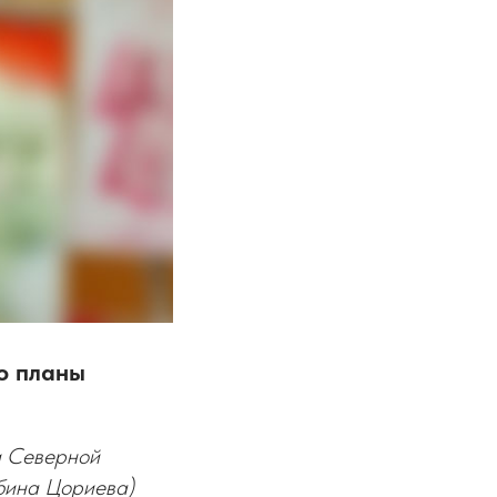
о планы
и Северной
ьбина Цориева)