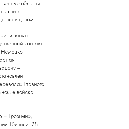
ственные области
 вышли к
днако в целом
зье и занять
дственный контакт
. Немецко-
дарная
задачу –
становлен
перевалах Главного
ынские войска
е – Грозный»,
нии Тбилиси. 28