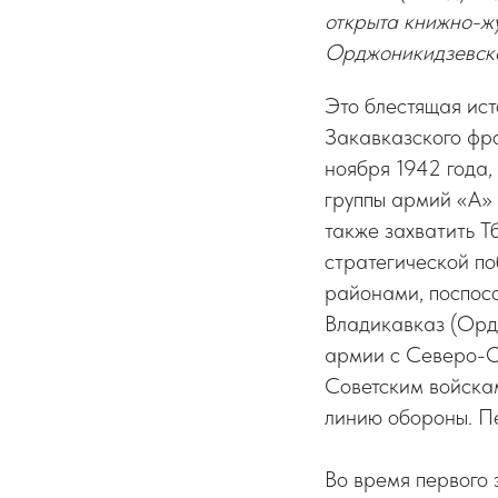
открыта книжно-ж
Орджоникидзевско
Это блестящая ис
Закавказского фро
ноября 1942 года,
группы армий «А» 
также захватить Т
стратегической п
районами, поспосо
Владикавказ (Орд
армии с Северо-О
Советским войскам
линию обороны. Пе
Во время первого 