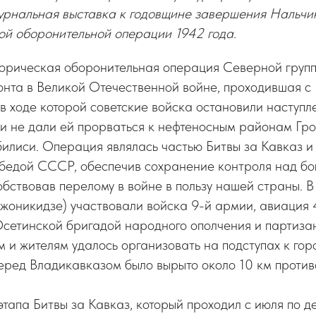
урнальная выставка к годовщине завершения Нальчи
й оборонительной операции 1942 года.
торическая оборонительная операция Северной групп
нта в Великой Отечественной войне, проходившая с 
 в ходе которой советские войска остановили наступ
и не дали ей прорваться к нефтеносным районам Гроз
билиси. Операция являлась частью Битвы за Кавказ и
обедой СССР, обеспечив сохранение контроля над б
бствовав перелому в войне в пользу нашей страны. В
жоникидзе) участвовали войска 9-й армии, авиация 
сетинской бригадой народного ополчения и партиза
 и жителям удалось организовать на подступах к гор
ред Владикавказом было вырыто около 10 км против
этапа Битвы за Кавказ, который проходил с июля по д