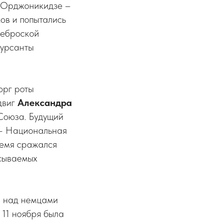
д Орджоникидзе –
ов и попытались
реброской
курсанты
орг роты
двиг
Александра
 Союза. Будущий
 – Национальная
ремя сражался
асываемых
, над немцами
 11 ноября была