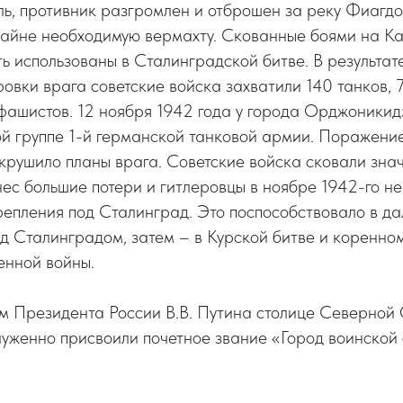
ь, противник разгромлен и отброшен за реку Фиагдо
райне необходимую вермахту. Скованные боями на К
ть использованы в Сталинградской битве. В результа
ровки врага советские войска захватили 140 танков, 
фашистов. 12 ноября 1942 года у города Орджоникид
й группе 1-й германской танковой армии. Поражени
крушило планы врага. Советские войска сковали зна
нес большие потери и гитлеровцы в ноябре 1942-го не
репления под Сталинград. Это поспособствовало в д
од Сталинградом, затем – в Курской битве и коренном
енной войны.
м Президента России В.В. Путина столице Северной 
уженно присвоили почетное звание «Город воинской 