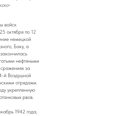
кско-
ы войск
25 октября по 12
ление немецкой
ного, Баку, а
 закончилась
огатыми нефтяными
 сражениях за
4-й Воздушной
нскими отрядами.
оду укрепленную
отанковых рвов.
екабрь 1942 года,