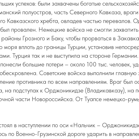
льших успехов: были захвачены богатые сельскохозяй
манский полуостров, часть Северного Кавказа, враги
го Кавказского хребта, овладев частью перевалов. О
был провален. Немецкие войска не смогли захватить
айоны Грозного и Баку, чтобы прорваться в Закавка
 моря вплоть до границы Турции, установив непосре
ами. Турция так и не выступила на стороне Германии
понесли большие потери – около 100 тыс. человек, у
обескровлена. Советские войска выполнили главную 
ление противника по всем направлениям. Враг был о
, на подступах к Орджоникидзе (Владикавказу), на 
точной части Новороссийска. От Туапсе немецко-рум
тоял в наступлении по оси «Нальчик – Орджоникидз
сь по Военно-Грузинской дороге ударить в направле