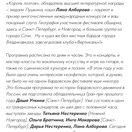
«Король поэтов», обладатель высшей литературной награды
– медали Пушкина, наша
Лана Алборова
– лауреат и
призер многочисленных международных конкурсов и ваш
покорный слуга. География участников фестиваля обширна,
здесь и Санкт-Петербург, и Новгород, и большая группа из
города Сочи... Ну и куда же без местных бардов города
Владикавказа, завсегдатаев клуба «Вертикаль»!»
Программа расписана по дням и часам. Это и концерты, и
мастер-классы по вокальному искусству и игре на гитаре, а
также по сценической культуре и поэзии.
«В этом году у нас
была одна очень интересная «конфетка», которой, я думаю,
не было ни на одном бардовском фестивале еще никогда.
Это большая программа по истории бардовского движения в
России, ее подготовила обладательница Гран-при прошлого
года
Даша Уткина
(Санкт-Петербург). Уже состоялся один
из грандиозных концертов, он шел два с половиной часа,
выступали звезды:
Татьяна Нестеренко
(Нижний
Новгород),
Ольга Братчина, Инга Макарова
(Санкт-
Петербург),
Дарья Нестеренко, Лана Алборова
. Сегодня