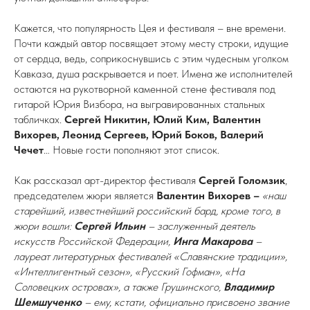
Кажется, что популярность Цея и фестиваля – вне времени.
Почти каждый автор посвящает этому месту строки, идущие
от сердца, ведь, соприкоснувшись с этим чудесным уголком
Кавказа, душа раскрывается и поет. Имена же исполнителей
остаются на рукотворной каменной стене фестиваля под
гитарой Юрия Визбора, на выгравированных стальных
табличках.
Сергей Никитин, Юлий Ким, Валентин
Вихорев, Леонид Сергеев, Юрий Боков, Валерий
Чечет
… Новые гости пополняют этот список.
Как рассказал арт-директор фестиваля
Сергей Голомзик
,
председателем жюри является
Валентин
Вихорев –
«наш
старейший, известнейший российский бард, кроме того, в
жюри вошли:
Сергей Ильин
– заслуженный деятель
искусств Российской Федерации,
Инга Макарова
–
лауреат литературных фестивалей «Славянские традиции»,
«Интеллигентный сезон», «Русский Гофман», «На
Соловецких островах», а также Грушинского,
Владимир
Шемшученко
– ему, кстати, официально присвоено звание