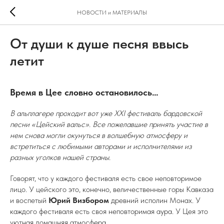
НОВОСТИ и МАТЕРИАЛЫ
От души к душе песня ввысь
летит
Время в Цее словно остановилось…
В альплагере проходит вот уже XXI фестиваль бардовской
песни «Цейский вальс». Все пожелавшие принять участие в
нем снова могли окунуться в волшебную атмосферу и
встретиться с любимыми авторами и исполнителями из
разных уголков нашей страны.
Говорят, что у каждого фестиваля есть свое неповторимое
лицо. У цейского это, конечно, величественные горы Кавказа
и воспетый
Юрий Визбором
древний исполин Монах. У
каждого фестиваля есть своя неповторимая аура. У Цея это
уютная домашняя атмосфера.