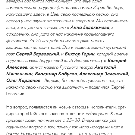
вечером состоится гала-концерт. Это еще одна
замечательная традиция фестиваля памяти Юрия Визбора,
написавшего здесь, в Цее, свою последнюю песню, она
всегда у нас звучит на открытии и закрытии. Мы вспоминаем
всех, кого уже нет с нами, это и
Анна Евдокимова
, к
сожалению, она ушла от нас накануне прошлогоднего
фестиваля. За 20 лет работы мы потеряли многих
выдающихся исполнителей. Это и замечательный луганский
поэт
Сергей Зарвовский
, и
Виктор Горин
, который долгие
годы возглавлял бардовский клуб Владикавказа, и
Валерий
Алексеев
, артист нашего Русского театра,
Анатолий
Мишенькин, Владимир Кабулов, Александр Зеленский,
Олег Карданов
… Видимо, Бог на небо призывает тех, кто
какую-то свою миссию уже выполнил»,
– поделился Сергей
Голомзик.
На вопрос, появляются ли новые авторы и исполнители, арт-
директор «Цейского вальса» отвечает:
«Наверное. К нам
приходят люди, начиная лет с 25–30. Вчера мы как раз
поднимали вопрос о том, почему так мало молодежи идет в
барды. Наверное, одна из причин – то, что сегодня в