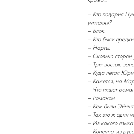
– Кто подарил Пуш
учителя»?
– Блок.
– Кто были предки
– Нарты.
– Сколько сторон 
– Три: восток, зап
– Куда летал Юри
– Кажется, на Мар
– Что пишет рома
– Романсы.
– Кем были Эйншт
– Так это ж один 
– Из какого языка
– Конечно, из рус