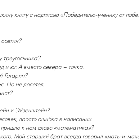
кину книгу с надписью «Победителю-ученику от поб
 осетин?
у треугольника?
ад и юг. А вместо севера – точка.
й Гагарин?
с. Но не долетел.
нист?
ейн и Эйзенштейн?
человек, просто ошибка в написании…
 пришло к нам слово «математика»?
ского. Мой старший брат всегда говорил «мать-и-мач