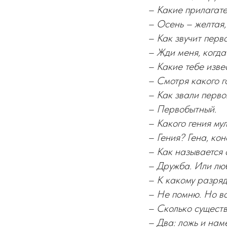
– Какие прилагате
– Осень – желтая,
– Как звучит пер
– Жди меня, когда
– Какие тебе изве
– Смотря какого г
– Как звали перво
– Первобытный.
– Какого гения му
– Гения? Гена, ко
– Как называется с
– Дружба. Или лю
– К какому разряд
– Не помню. Но ва
– Сколько существ
– Два: ложь и наме