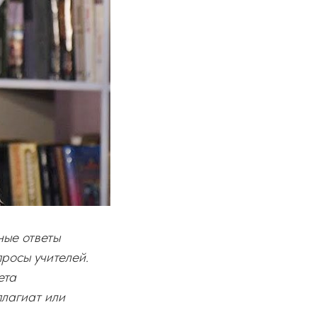
ные ответы
просы учителей.
ета
плагиат или