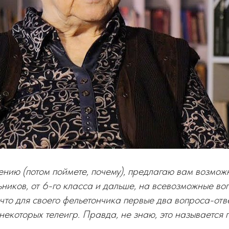
нию (потом поймете, почему), предлагаю вам возмож
ников, от 6-го класса и дальше, на всевозможные во
что для своего фельетончика первые два вопроса-отв
некоторых телеигр. Правда, не знаю, это называется 