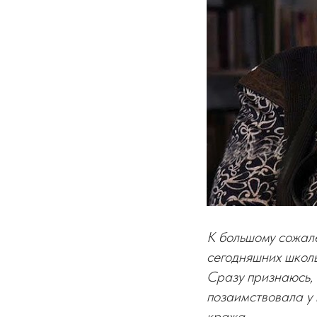
К большому сожале
сегодняшних школь
Сразу признаюсь, 
позаимствовала у 
кража…