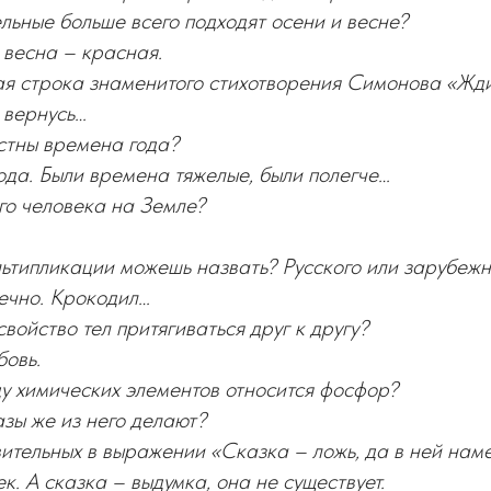
льные больше всего подходят осени и весне?
 весна – красная.
вая строка знаменитого стихотворения Симонова «Жд
 вернусь…
стны времена года?
ода. Были времена тяжелые, были полегче…
го человека на Земле?
льтипликации можешь назвать? Русского или зарубеж
нечно. Крокодил…
войство тел притягиваться друг к другу?
бовь.
у химических элементов относится фосфор?
зы же из него делают?
ительных в выражении «Сказка – ложь, да в ней нам
к. А сказка – выдумка, она не существует.