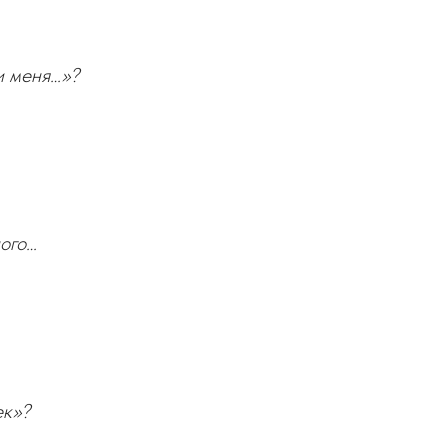
и меня…»?
ного…
ек»?