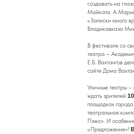
создавать на глаз
Майкопа. А Марий
«Записки юного в
Владикавказа Мих
В фестивале со св
театра – Академич
Е.Б. Вахтангов де
сайте Дома Вахта
Уличные театры – 
ждать зрителей
10
площадках города.
театральная комп
Пэжо». И особенны
«Предложение»!