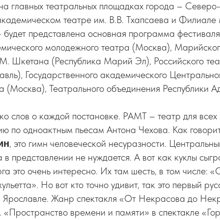
на главных театральных площадках города – Северо
академическом театре им. В.В. Тхапсаева и Филиале
 будет представлена основная программа фестиваля:
емического молодежного театра (Москва), Марийско
 М. Шкетана (Республика Марий Эл), Российского те
авль), Государственного академического Центрально
а (Москва), Театрального объединения Республики А
ко слов о каждой постановке. РАМТ – театр для всех
ию по одноактным пьесам Антона Чехова. Как говори
, это гимн человеческой несуразности. Центральны
ин
в представлении не нуждается. А вот как куклы сыгр
га это очень интересно. Их там шесть, в том числе: «
льетта». Но вот кто точно удивит, так это первый рус
 Ярославле. Жанр спектакля «От Некрасова до Нек
. «Пространство времени и памяти» в спектакле «Гор