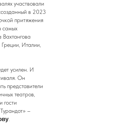
валях участвовали
оссозданный в 2023
точкой притяжения
з самых
а Вахтангова
 Греции, Италии,
дет усилен. И
тиваля. Он
ать представители
ичных театров,
и гости
 Турандот» –
.
ову