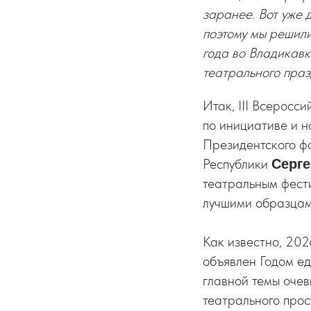
заранее. Вот уже
поэтому мы решили
года во Владикавк
театрального праз
Итак, III Всеросс
по инициативе и н
Президентского ф
Республики
Серг
театральным фести
лучшими образцам
Как известно, 20
объявлен Годом ед
главной темы очев
театрального про