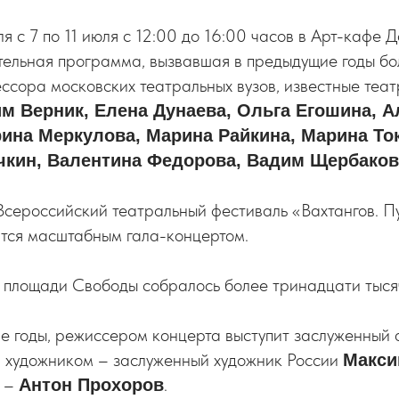
я с 7 по 11 июля с 12:00 до 16:00 часов в Арт-кафе 
тельная программа, вызвавшая в предыдущие годы бо
ссора московских театральных вузов, известные теа
м Верник, Елена Дунаева, Ольга Егошина, А
ина Меркулова, Марина Райкина, Марина То
чкин, Валентина Федорова, Вадим Щербаков
Всероссийский театральный фестиваль «Вахтангов. П
тся масштабным гала-концертом.
 площади Свободы собралось более тринадцати тыся
ие годы, режиссером концерта выступит заслуженны
, художником – заслуженный художник России
Макси
я –
.
Антон Прохоров