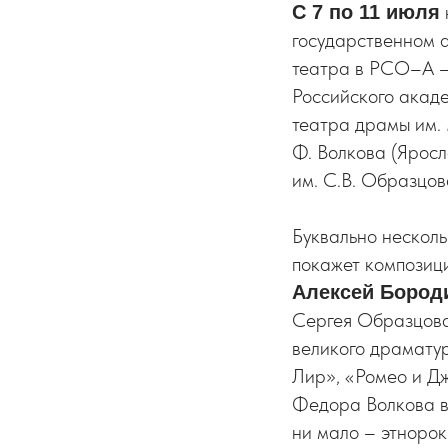
С 7 по 11 июля
государственном 
театра в РСО–А –
Российского акад
театра драмы им.
Ф. Волкова (Яросл
им. С.В. Образцов
Буквально несколь
покажет композиц
Алексей Бород
Сергея Образцова 
великого драматур
Лир», «Ромео и Джу
Федора Волкова в
ни мало – этнорок