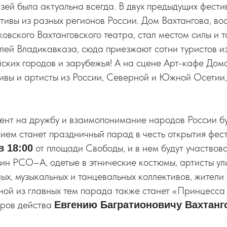
зей была актуальна всегда. В двух предыдущих фести
тивы из разных регионов России. Дом Вахтангова, в
ковского Вахтанговского театра, стал местом силы и 
елей Владикавказа, сюда приезжают сотни туристов и
ских городов и зарубежья! А на сцене Арт-кафе Дом
ивы и артисты из России, Северной и Южной Осетии,
цент на дружбу и взаимопонимание народов России бу
ием станет праздничный парад в честь открытия фес
от площади Свободы, и в нем будут участвов
в 18:00
н РСО–А, одетые в этнические костюмы, артисты ул
ых, музыкальных и танцевальных коллективов, жители 
ной из главных тем парада также станет «Принцесса
оров действа
Евгению Багратионовичу Вахтанг