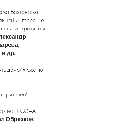
Дома Вахтангова
льшой интерес. Ее
тральные критики и
лександр
карева,
и др.
уть домой» уже по
ч зрителей!
й артист РСО–А
,
м Обрезков