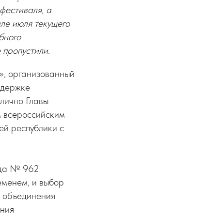
фестиваля, а
але июля текущего
бного
 пропустили.
й», организованный
ддержке
лично Главы
ым всероссийским
ей республики с
ода № 962
еменем, и выбор
а объединения
ения