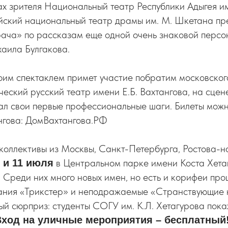
ах зрителя Национальный театр Республики Адыгея им
ский национальный театр драмы им. М. Шкетана пр
рача» по рассказам еще одной очень знаковой персо
аила Булгакова.
оим спектаклем примет участие побратим московског
еский русский театр имени Е.Б. Вахтангова, на сцен
лал свои первые профессиональные шаги. Билеты мож
нгова: ДомВахтангова.РФ
коллективы из Москвы, Санкт-Петербурга, Ростова-н
в Центральном парке имени Коста Хетаг
 и 11 июля
 Среди них много новых имен, но есть и корифеи про
ания «Трикстер» и неподражаемые «Странствующие 
й сюрприз: студенты СОГУ им. К.Л. Хетагурова пока
Вход на уличные мероприятия – бесплатный