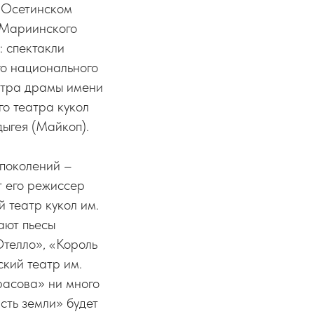
-Осетинском
 Мариинского
 спектакли
го национального
атра драмы имени
го театра кукол
дыгея (Майкоп).
 поколений –
т его режиссер
й театр кукол им.
ают пьесы
Отелло», «Король
ский театр им.
расова» ни много
сть земли» будет