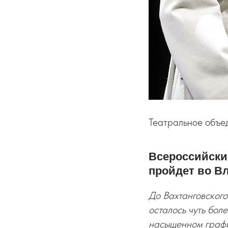
Театральное объе
Всероссийски
пройдет во В
До Вахтанговского
осталось чуть бол
насыщенном график