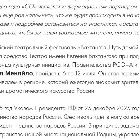
 два года «СО» является информационным партнером 
 еще раз напомнить, что же будет происходить в нач
азе и подробнее остановиться на участниках масшта
дника, чтобы вы, наши уважаемые читатели, ничего не
ийский театральный фестиваль «Вахтангов. Путь домо
а средства Театра имени Евгения Вахтангова при по
онда культурных инициатив, Правительства РСО–А и 
, пройдет с 6 по 12 июля. Он стал перв
ея Меняйло
валем в регионе, который ежегодно знакомит зрител
и драматического искусства России.
26 год Указом Президента РФ от 25 декабря 2025 г
инства народов России. Фестиваль идет в ногу со вр
иден – единство народов России. В принципе, задач
странства нашей многонациональной Родины, укрепл