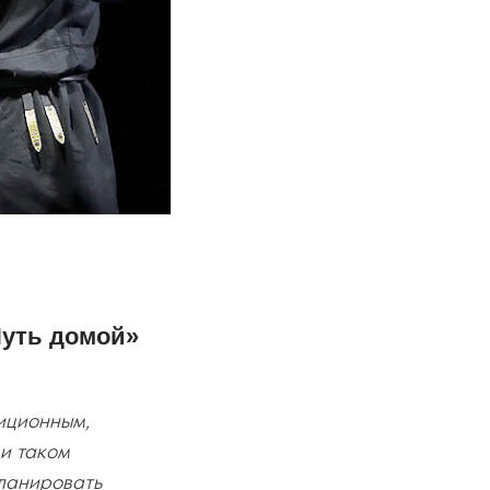
Путь домой»
диционным,
ри таком
планировать