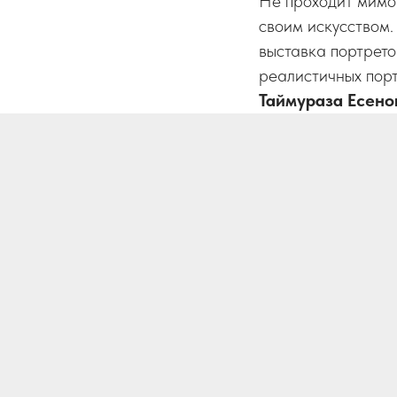
Не проходит мимо 
своим искусством
выставка портрет
реалистичных пор
Таймураза Есен
родных…
К высоким звания
Осетии», который 
посвященной 80-л
представлен портр
уважения памяти о
тяготы войны.
В работах художн
зла, света и тьмы