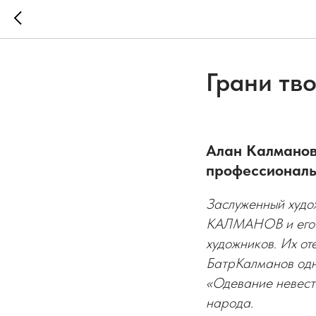
Грани тв
Алан Калманов
профессиональ
Заслуженный худо
КАЛМАНОВ и его с
художников. Их от
БатрКалманов одн
«Одевание невест
народа.