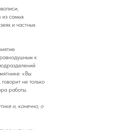
ивописи,
м из самых
узеях и частных
риятие
 равнодушным к
цподразделений
мятнике: «Вы
 говорит не только
ора работы.
тике и, конечно, о