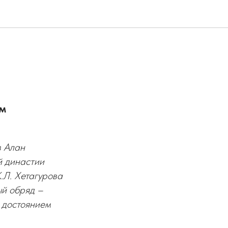
ом
в Алан
 династии
.Л. Хетагурова
ый обряд –
 достоянием