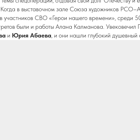
темы спецоперации, отдавая свой долг Отечеству и 
. Когда в выставочном зале Союза художников РСО–А
ов участников СВО «Герои нашего времени», среди 5
третов были и работы Алана Калманова. Увековечил 
ова
и
Юрия Абаева
, и они нашли глубокий душевный 
м и заслуженным регалиям недавно добавился орден 
живописцу и скульптору вручили во время открытия вы
етию Великой Победы. Интересная деталь – на этой 
ет Батра Калманова в солдатской форме (на фото). 
тца, участника ВОВ, дошедшего до Австрии и испыта
ика отражены и осетинские мифологические сюжеты, 
. С его портретов на нас, словно живые, смотрят выда