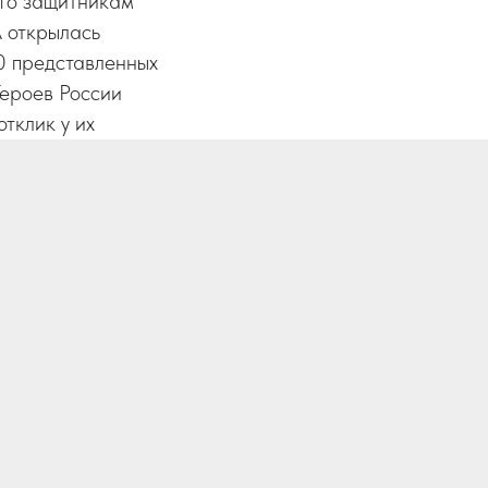
его защитникам
 открылась
0 представленных
Героев России
отклик у их
«Во славу
ставки,
выставке был
Этим он отдал дань
вшего на себе все
борьба добра и
ющиеся люди,