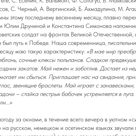
 Гете, С. Есенин, К. Бальмонт, Ф. Сологуб, В. Маяковски
сов, С. Черный, А. Вертинский, Б. Ахмадулина, М. Аг
мны этому последнему весеннему месяцу, плавно перех
ки Юлии Друниной и Константина Симонова напомни
оветских солдат на фронтах Великой Отечественной, 
м был путь к Победе. Наша современница, писательн
есяцу маю такую характеристику:
«В мае мир преобр
яблонь, сочные кляксы тюльпанов. Сладкое предвкушен
поздних закатов. Май нежен и заботлив. Достает из н
могает им сбыться. Приглашает нас на свидания, при
тлас, звенящие браслеты. Май играет с занавесками, 
адони – стайка пестрых бабочек устремляется в луга
и...»
огоду за окнами, в течение всего вечера в уютном «
 на русском, немецком и осетинском языках звучали