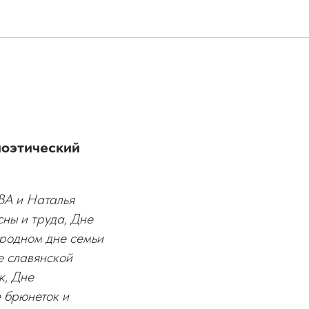
поэтический
ВА и Наталья
ны и труда, Дне
ародном дне семьи
е славянской
к, Дне
е брюнеток и