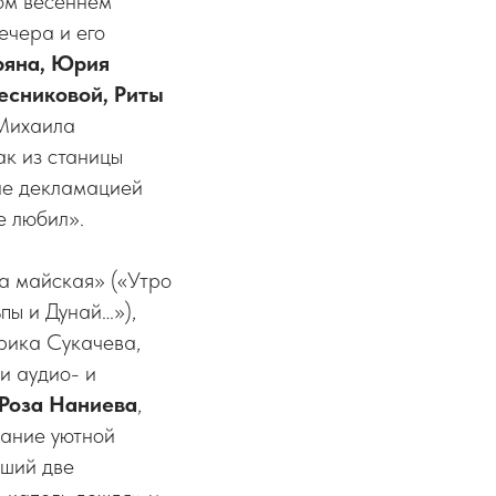
мом весеннем
ечера и его
ряна, Юрия
есниковой, Риты
 Михаила
к из станицы
ие декламацией
е любил».
а майская» («Утро
пы и Дунай…»),
арика Сукачева,
и аудио- и
Роза Наниева
,
дание уютной
вший две