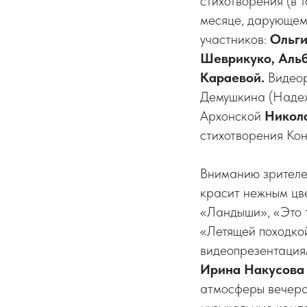
стихотворения (в 
месяце, дарующем 
участников:
Ольги
Шеврикуко, Аль
Караевой.
Видеор
Демушкина (Надеж
Архонской
Никол
стихотворения Ко
Вниманию зрителе
красит нежным цве
«Ландыши», «Это т
«Летящей походко
видеопрезентация
Ирина Накусов
атмосферы вечера