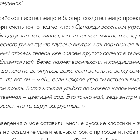
ондинок!
ийская писательница и блогер, создательница прое
орн
очень точно подметила: «
Однажды весенним утро
я вдруг что-то оживает, что-то теплое, мягкое и сове
лесного ручья где-то глубоко внутри, как порхающая 
ный отблеск теперь уже совсем другого солнца в твоих
 близится май. Ветер пахнет васильками и ландышами,
 до него не дотянуться, даже если встать на ветку сам
т, что вот он – май… если каждое утро ты встаешь вме
ом дождь. Когда каждая улыбка прохожего напоминае
ственная – цветущий сад. Это точно май, ведь внутри 
ывает, что ты вдруг загрустишь…»
едения о мае оставили многие русские классики - э
в на создание удивительных строк о природе и любви.