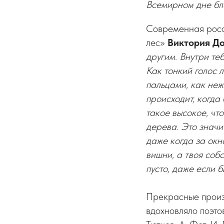
Всемирном дне бл
Современная росс
лес»
Виктория Д
другим. Внутри теб
Как тонкий голос 
пальцами, как неж
происходит, когда
такое высокое, что
дерева. Это значи
даже когда за окн
вишни, а твоя соб
пусто, даже если б
Прекрасные произв
вдохновляло поэто