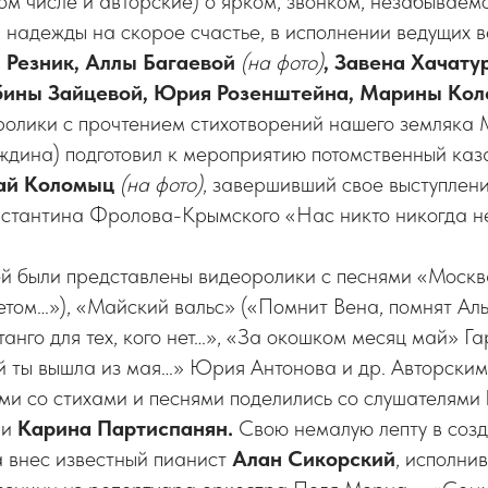
том числе и авторские) о ярком, звонком, незабывае
надежды на скорое счастье, в исполнении ведущих в
 Резник, Аллы Багаевой
(на фото)
, Завена Хачату
бины Зайцевой, Юрия Розенштейна, Марины Кол
олики с прочтением стихотворений нашего земляка
дина) подготовил к мероприятию потомственный каза
ай Коломыц
(на фото)
, завершивший свое выступлен
нстантина Фролова-Крымского «Нас никто никогда н
й были представлены видеоролики с песнями «Москв
том…»), «Майский вальс» («Помнит Вена, помнят Аль
анго для тех, кого нет…», «За окошком месяц май» Г
й ты вышла из мая…» Юрия Антонова и др. Авторским
ми со стихами и песнями поделились со слушателями
а
и
Карина Партиспанян.
Свою немалую лепту в соз
 внес известный пианист
Алан Сикорский
, исполни