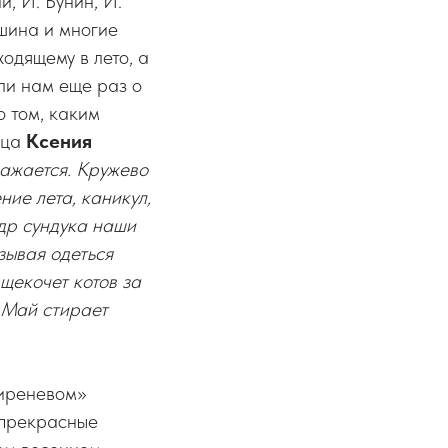
й, И. Бунин, И.
ашина и многие
одящему в лето, а
ли нам еще раз о
о том, каким
ица
Ксения
ажается. Кружево
ие лета, каникул,
едр сундука наши
зывая одеться
щекочет котов за
. Май стирает
сиреневом»
 прекрасные