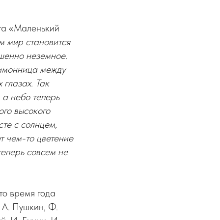
кта «Маленький
м мир становится
ршенно неземное.
лимонница между
 глазах. Так
 а небо теперь
ого высокого
сте с солнцем,
т чем-то цветение
теперь совсем не
то время года
 А. Пушкин, Ф.