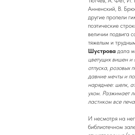
Тютчев, А. Фет, И.
Анненский, В. Брю
другие пропели ги
поэтические стро
величии подвига с
тяжелым и трудны
Шустрова
дала м
цветущих вишен и 
отпуска, розовых 
давние мечты и по
наряднее: шелк, а
ухом. Разжимает л
ластиком все печал
И несмотря на неп
библиотечном зале