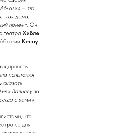
Абхазия – это
с, как дома.
шный прием»
. Он
го театра
Хибле
 Абхазии
Кесоу
агодарность
ла испытания
у сказать
Гиви Валиеву за
сегда с вами»
.
листами, что
еатра со дня
о соглашение о