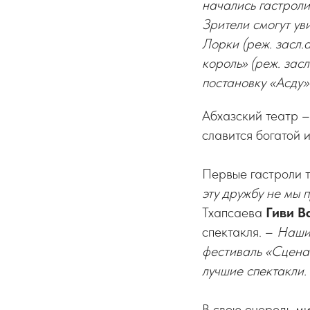
начались гастроли
Зрители смогут ув
Лорки (реж. засл.
король» (реж. зас
постановку «Асду»
Абхазский театр –
славится богатой 
Первые гастроли т
эту дружбу не мы 
Тхапсаева
Гиви В
спектакля. –
Наши 
фестиваль «Сцена
лучшие спектакли.
В свою очередь м