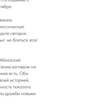
тябре.
лежали
лассическую
дите сегодня,
л: не бояться этой
 Абхазский
своим взглядом на
ения есть. Оба
воей историей,
жность показать
осты дружбы новыми