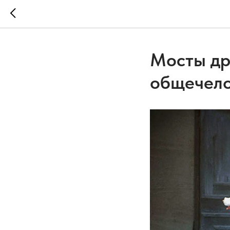
Мосты др
общечело