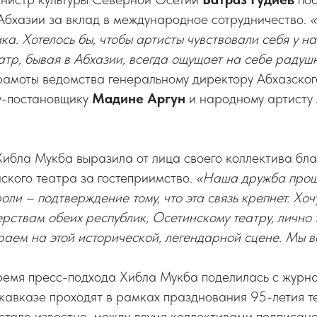
Абхазии за вклад в международное сотрудничество.
«
а. Хотелось бы, чтобы артисты чувствовали себя у на
атр, бывая в Абхазии, всегда ощущает на себе раду
грамоты ведомства генеральному директору Абхазско
у-постановщику
Мадине Аргун
и народному артисту
Хибла Мукба выразила от лица своего коллектива бл
ского театра за гостеприимство.
«Наша дружба прош
оли – подтверждение тому, что эта связь крепнет. Хоч
рствам обеих республик, Осетинскому театру, лично 
играем на этой исторической, легендарной сцене. Мы в
ремя пресс-подхода Хибла Мукба поделилась с журна
кавказе проходят в рамках празднования 95-летия т
стало известно, между двумя коллективами подписан