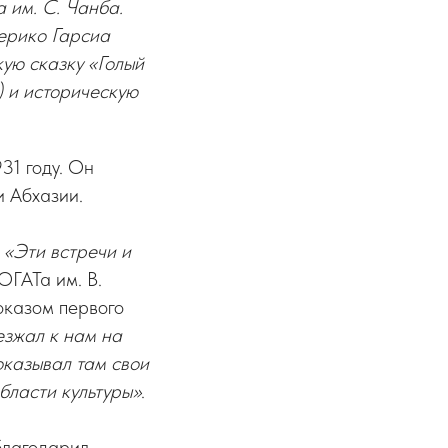
 им. С. Чанба.
дерико Гарсиа
кую сказку «Голый
) и историческую
31 году. Он
и Абхазии.
.
«Эти встречи и
ОГАТа им. В.
показом первого
езжал к нам на
оказывал там свои
бласти культуры»
.
лагодарил