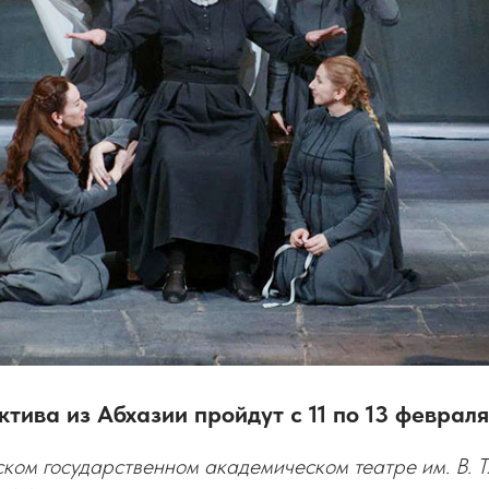
ктива из Абхазии пройдут с 11 по 13 феврал
ком государственном академическом театре им. В. 