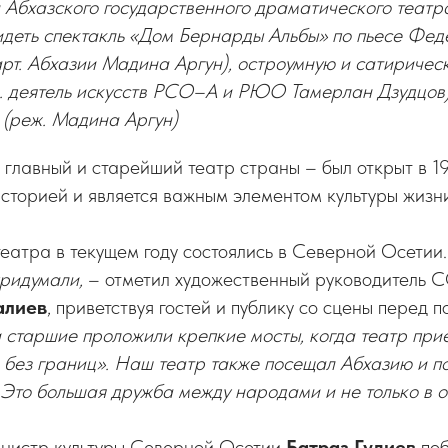
 Абхазского государственного драматического театра
идеть спектакль «Дом Бернарды Альбы» по пьесе Фе
арт. Абхазии Мадина Аргун), остроумную и сатиричес
л. деятель искусств РСО–А и РЮО Тамерлан Дзудцов
 (реж. Мадина Аргун)
 главный и старейший театр страны – был открыт в 19
историей и является важным элементом культуры жизн
еатра в текущем году состоялись в Северной Осетии
придумали,
– отметил художественный руководитель С
алиев
, приветствуя гостей и публику со сцены перед 
старшие проложили крепкие мосты, когда театр при
 без границ». Наш театр также посещал Абхазию и п
 Это большая дружба между народами и не только в о
инистр культуры Северной Осетии
Батраз Гудиев
поб