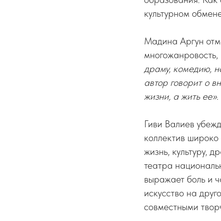
культурном обмене
Мадина Аргун отме
многожанровость,
драму, комедию, н
автор говорит о в
жизни, а жить ее»
.
Гиви Валиев убежд
коллектив широко
жизнь, культуру, 
театра национальн
выражает боль и ч
искусство на друг
совместными твор