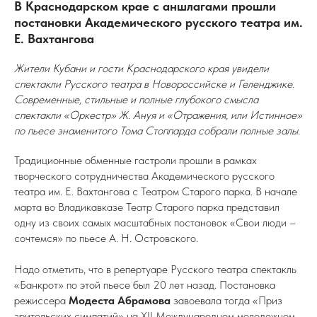
В Краснодарском крае с аншлагами прошли
постановки Академического русского театра им.
Е. Вахтангова
Жители Кубани и гости Краснодарского края увидели
спектакли Русского театра в Новороссийске и Геленджике.
Современные, стильные и полные глубокого смысла
спектакли «Оркестр» Ж. Ануя и «Отражения, или Истинное»
по пьесе знаменитого Тома Стоппарда собрали полные залы.
Традиционные обменные гастроли прошли в рамках
творческого сотрудничества Академического русского
театра им. Е. Вахтангова с Театром Старого парка. В начале
марта во Владикавказе Театр Старого парка представил
одну из своих самых масштабных постановок «Свои люди –
сочтемся» по пьесе А. Н. Островского.
Надо отметить, что в репертуаре Русского театра спектакль
«Банкрот» по этой пьесе был 20 лет назад. Постановка
режиссера
Модеста Абрамова
завоевала тогда «Приз
зрительских симпатий» на XII Международном молодежном