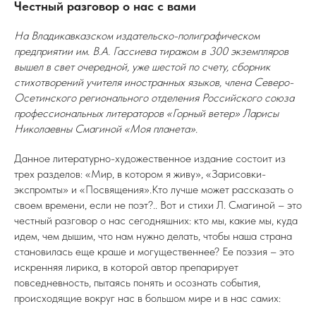
Честный разговор о нас с вами
На Владикавказском издательско-полиграфическом
предприятии им. В.А. Гассиева тиражом в 300 экземпляров
вышел в свет очередной, уже шестой по счету, сборник
стихотворений учителя иностранных языков, члена Северо-
Осетинского регионального отделения Российского союза
профессиональных литераторов «Горный ветер» Ларисы
Николаевны Смагиной «Моя планета».
Данное литературно-художественное издание состоит из
трех разделов: «Мир, в котором я живу», «Зарисовки-
экспромты» и «Посвящения».Кто лучше может рассказать о
своем времени, если не поэт?.. Вот и стихи Л. Смагиной – это
честный разговор о нас сегодняшних: кто мы, какие мы, куда
идем, чем дышим, что нам нужно делать, чтобы наша страна
становилась еще краше и могущественнее? Ее поэзия – это
искренняя лирика, в которой автор препарирует
повседневность, пытаясь понять и осознать события,
происходящие вокруг нас в большом мире и в нас самих: