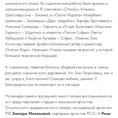
комического плана. Ее сценические работы были яркими и
запоминающимися. В спектакле «Отелло» Уильяма
Шекспира она – Бианка, в «Охоте Мурата» Маирбека
Цаликова – Зинаида,в «Двух свадьбах» Зарифы Бритаевой и
Николая Саламова – Уарзета, в «Егоре Булычеве» Максима
Горького – Шурочка, в оперетте «Песня Софьи» Раисы
Хубецовой и Георгия Хугаева – Софья… Именно Зою
Кочисову первый профессиональный актер и режиссер
Осетии Борис Иванович Тотров называл актрисой, у которой
большое творческое будущее.
К сожалению, тяжелая болезнь оборвала ее жизнь в самом
расцвете сценического дарования. Но Зою Георгиевну, как и
ее супруга, Константина Сланова любили, ценили. С
благодарностью вспоминают их и сегодня.
На вечере памяти прозвучало много теплых воспоминаний из
уст представителей старшего поколения артистов
Осетинского академического театра: заслуженной артистки
РФ
Замиры Меликовой
, народных артистов РСО–А
Розы