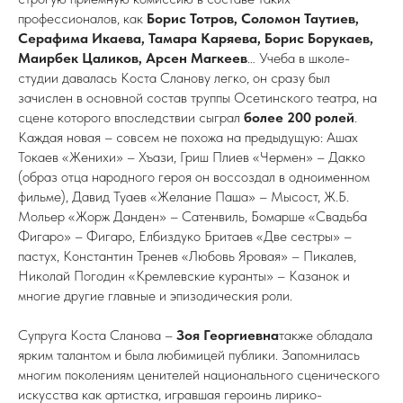
профессионалов, как
Борис Тотров, Соломон Таутиев,
Серафима Икаева, Тамара Каряева, Борис Борукаев,
Маирбек Цаликов, Арсен Магкеев
… Учеба в школе-
студии давалась Коста Сланову легко, он сразу был
зачислен в основной состав труппы Осетинского театра, на
сцене которого впоследствии сыграл
более 200 ролей
.
Каждая новая – совсем не похожа на предыдущую: Ашах
Токаев «Женихи» – Хъази, Гриш Плиев «Чермен» – Дакко
(образ отца народного героя он воссоздал в одноименном
фильме), Давид Туаев «Желание Паша» – Мысост, Ж.Б.
Мольер «Жорж Данден» – Сатенвиль, Бомарше «Свадьба
Фигаро» – Фигаро, Елбиздуко Бритаев «Две сестры» –
пастух, Константин Тренев «Любовь Яровая» – Пикалев,
Николай Погодин «Кремлевские куранты» – Казанок и
многие другие главные и эпизодическия роли.
Супруга Коста Сланова –
Зоя Георгиевна
также обладала
ярким талантом и была любимицей публики. Запомнилась
многим поколениям ценителей национального сценического
искусства как артистка, игравшая героинь лирико-