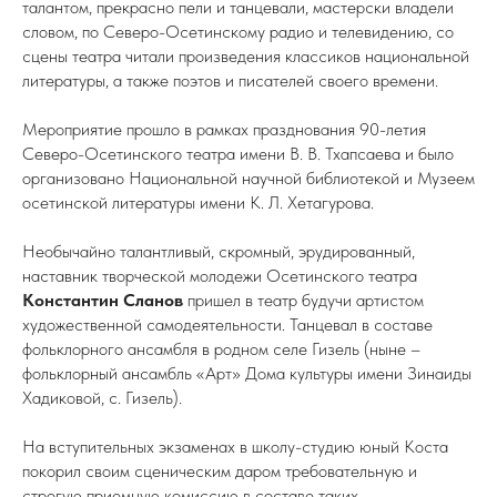
талантом, прекрасно пели и танцевали, мастерски владели
словом, по Северо-Осетинскому радио и телевидению, со
сцены театра читали произведения классиков национальной
литературы, а также поэтов и писателей своего времени.
Мероприятие прошло в рамках празднования 90-летия
Северо-Осетинского театра имени В. В. Тхапсаева и было
организовано Национальной научной библиотекой и Музеем
осетинской литературы имени К. Л. Хетагурова.
Необычайно талантливый, скромный, эрудированный,
наставник творческой молодежи Осетинского театра
Константин Сланов
пришел в театр будучи артистом
художественной самодеятельности. Танцевал в составе
фольклорного ансамбля в родном селе Гизель (ныне –
фольклорный ансамбль «Арт» Дома культуры имени Зинаиды
Хадиковой, с. Гизель).
На вступительных экзаменах в школу-студию юный Коста
покорил своим сценическим даром требовательную и
строгую приемную комиссию в составе таких