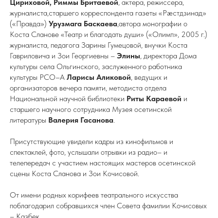
Цириховой, Риммы Бритаевой
, актера, режиссера,
журналиста,старшего корреспондента газеты «Рæстдзинад»
(«Правда»)
Урузмага Баскаева
,автора монографии о
Коста Сланове «Театр и благодать души» («Олимп», 2005 г.)
журналиста, педагога Зарины Гумецовой, внучки Коста
Гавриловича и Зои Георгиевны –
Элины
, директора Дома
культуры села Ольгинского, заслуженного работника
культуры РСО–А
Ларисы Аликовой
, ведущих и
организаторов вечера памяти, методиста отдела
Национальной научной библиотеки
Риты Караевой
и
старшего научного сотрудника Музея осетинской
литературы
Валерия Гасанова
.
Присутствующие увидели кадры из кинофильмов и
спектаклей, фото, услышали отрывки из радио– и
телепередач с участием настоящих мастеров осетинской
сцены Коста Сланова и Зои Кочисовой.
От имени родных корифеев театрального искусства
поблагодарил собравшихся член Совета фамилии Кочисовых
– Казбек.