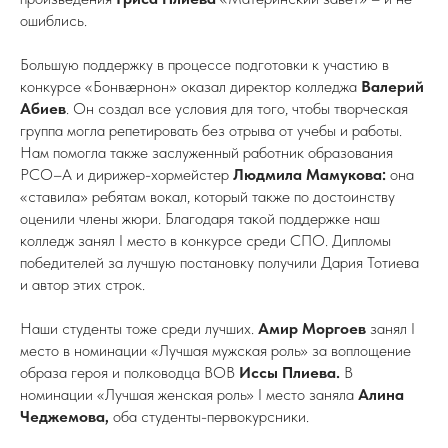
ошиблись.
Большую поддержку в процессе подготовки к участию в
конкурсе «Бонвæрнон» оказал директор колледжа
Валерий
Абиев
. Он создал все условия для того, чтобы творческая
группа могла репетировать без отрыва от учебы и работы.
Нам помогла также заслуженный работник образования
РСО–А и дирижер-хормейстер
Людмила Мамукова:
она
«ставила» ребятам вокал, который также по достоинству
оценили члены жюри. Благодаря такой поддержке наш
колледж занял I место в конкурсе среди СПО. Дипломы
победителей за лучшую постановку получили Дария Тотиева
и автор этих строк.
Наши студенты тоже среди лучших.
Амир Моргоев
занял I
место в номинации «Лучшая мужская роль» за воплощение
образа героя и полководца ВОВ
Иссы Плиева.
В
номинации «Лучшая женская роль» I место заняла
Алина
Чеджемова,
оба студенты-первокурсники.