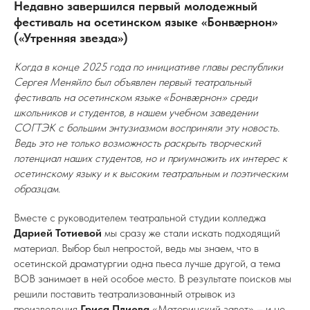
Недавно завершился первый молодежный
фестиваль на осетинском языке «Бонвæрнон»
(«Утренняя звезда»)
Когда в конце 2025 года по инициативе главы республики
Сергея Меняйло был объявлен первый театральный
фестиваль на осетинском языке «Бонвæрнон» среди
школьников и студентов, в нашем учебном заведении
СОГТЭК с большим энтузиазмом восприняли эту новость.
Ведь это не только возможность раскрыть творческий
потенциал наших студентов, но и приумножить их интерес к
осетинскому языку и к высоким театральным и поэтическим
образцам.
Вместе с руководителем театральной студии колледжа
Дарией Тотиевой
мы сразу же стали искать подходящий
материал. Выбор был непростой, ведь мы знаем, что в
осетинской драматургии одна пьеса лучше другой, а тема
ВОВ занимает в ней особое место. В результате поисков мы
решили поставить театрализованный отрывок из
произведения
Гриса Плиева
«Материнский завет» – и не