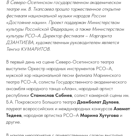
В Северо-Осетинском государственном академическом
театре им. В. Тхапсаева прошло торжественное открытие
фестиваля национальной музыки народов России
«Достояние нации». Проект поддержан Министерством
культуры Российской Федерации, а также Министерством
культуры РСО–А. Директор фестиваля – Маргарита
ДЗАНТИЕВА, художественным руководителем является
Тенгиз КУМАРИТОВ.
В первый день на сцене Северо-Осетинского театра
выступили Оркестр народных инструментов РСО–А,
мужской хор национальной песни филиала Мариинского
театра РСО–А, солисты Государственного академического
ансамбля народного танца «Алан», народный артист
республики
Станислав Собиев
, солист камерной сцены им.
Б.А. Покровского Большого театра
Дзамболат Дулаев
,
лауреат всероссийских и международных конкурсов
Азамат
Тедеев
, народная артистка РСО–А
Марина Хутугова
и
другие.
В начале мероприятия с приветственным словом выступил