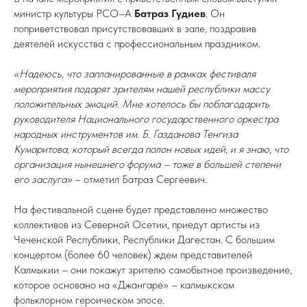
министр культуры РСО–А
Батраз Гудиев
. Он
поприветствовал присутствовавших в зале, поздравив
деятелей искусства с профессиональным праздником.
«Надеюсь, что запланированные в рамках фестиваля
мероприятия подарят зрителям нашей республики массу
положительных эмоций. Мне хотелось бы поблагодарить
руководителя Национального государственного оркестра
народных инструментов им. Б. Газданова Тенгиза
Кумаритова, который всегда полон новых идей, и я знаю, что
организация нынешнего форума – тоже в большей степени
его заслуга»
– отметил Батраз Сергеевич.
На фестивальной сцене будет представлено множество
коллективов из Северной Осетии, приедут артисты из
Чеченской Республики, Республики Дагестан. С большим
концертом (более 60 человек) ждем представителей
Калмыкии – они покажут зрителю самобытное произведение,
которое основано на «Джангаре» – калмыкском
фольклорном героическом эпосе.