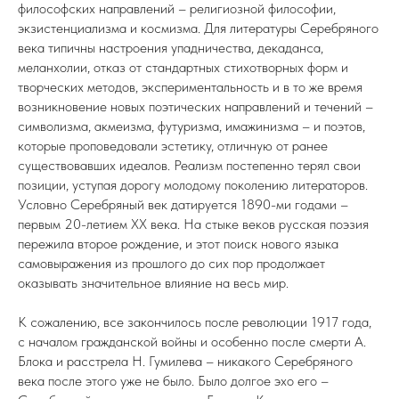
философских направлений – религиозной философии,
экзистенциализма и космизма. Для литературы Серебряного
века типичны настроения упадничества, декаданса,
меланхолии, отказ от стандартных стихотворных форм и
творческих методов, экспериментальность и в то же время
возникновение новых поэтических направлений и течений –
символизма, акмеизма, футуризма, имажинизма – и поэтов,
которые проповедовали эстетику, отличную от ранее
существовавших идеалов. Реализм постепенно терял свои
позиции, уступая дорогу молодому поколению литераторов.
Условно Серебряный век датируется 1890-ми годами –
первым 20-летием XX века. На стыке веков русская поэзия
пережила второе рождение, и этот поиск нового языка
самовыражения из прошлого до сих пор продолжает
оказывать значительное влияние на весь мир.
К сожалению, все закончилось после революции 1917 года,
с началом гражданской войны и особенно после смерти А.
Блока и расстрела Н. Гумилева – никакого Серебряного
века после этого уже не было. Было долгое эхо его –