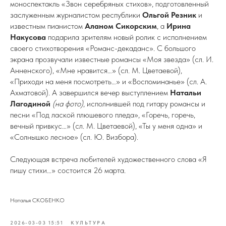
моноспектакль «Звон серебряных стихов», подготовленный
заслуженным журналистом республики
Ольгой Резник
и
известным пианистом
Аланом Сикорским
, а
Ирина
Накусова
подарила зрителям новый ролик с исполнением
своего стихотворения «Романс-декаданс». С большого
экрана прозвучали известные романсы «Моя звезда» (сл. И.
Анненского), «Мне нравится…» (сл. М. Цветаевой),
«Приходи на меня посмотреть…» и «Воспоминанье» (сл. А.
Ахматовой). А завершился вечер выступлением
Натальи
Лагодиной
(на фото)
, исполнившей под гитару романсы и
песни «Под лаской плюшевого пледа», «Горечь, горечь,
вечный привкус…» (сл. М. Цветаевой), «Ты у меня одна» и
«Солнышко лесное» (сл. Ю. Визбора).
Следующая встреча любителей художественного слова «Я
пишу стихи…» состоится 26 марта.
Наталья СКОБЕНКО
2026-03-03 15:51
КУЛЬТУРА