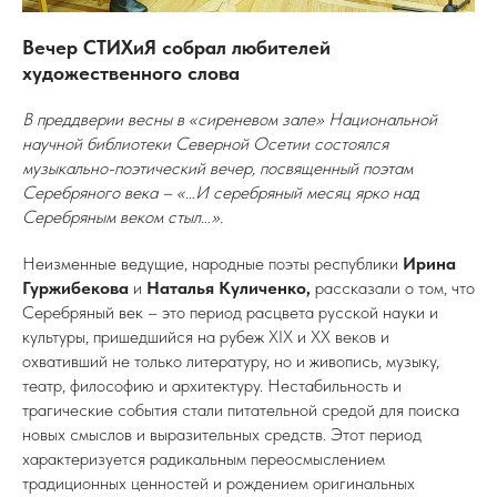
Вечер СТИХиЯ собрал любителей
художественного слова
В преддверии весны в «сиреневом зале» Национальной
научной библиотеки Северной Осетии состоялся
музыкально-поэтический вечер, посвященный поэтам
Серебряного века – «…И серебряный месяц ярко над
Серебряным веком стыл…».
Неизменные ведущие, народные поэты республики
Ирина
Гуржибекова
и
Наталья Куличенко,
рассказали о том, что
Серебряный век – это период расцвета русской науки и
культуры, пришедшийся на рубеж XIX и XX веков и
охвативший не только литературу, но и живопись, музыку,
театр, философию и архитектуру. Нестабильность и
трагические события стали питательной средой для поиска
новых смыслов и выразительных средств. Этот период
характеризуется радикальным переосмыслением
традиционных ценностей и рождением оригинальных