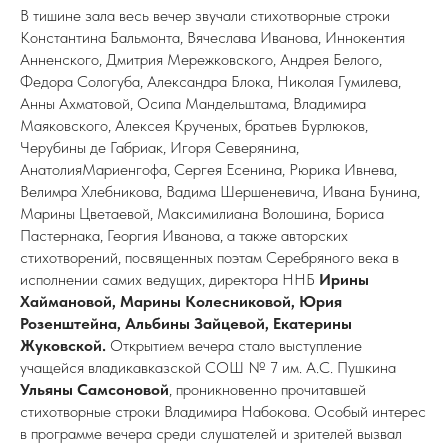
В тишине зала весь вечер звучали стихотворные строки
Константина Бальмонта, Вячеслава Иванова, Иннокентия
Анненского, Дмитрия Мережковского, Андрея Белого,
Федора Сологуба, Александра Блока, Николая Гумилева,
Анны Ахматовой, Осипа Мандельштама, Владимира
Маяковского, Алексея Крученых, братьев Бурлюков,
Черубины де Габриак, Игоря Северянина,
АнатолияМариенгофа, Сергея Есенина, Рюрика Ивнева,
Велимра Хлебникова, Вадима Шершеневича, Ивана Бунина,
Марины Цветаевой, Максимилиана Волошина, Бориса
Пастернака, Георгия Иванова, а также авторских
стихотворений, посвященных поэтам Серебряного века в
исполнении самих ведущих, директора ННБ
Ирины
Хаймановой, Марины Колесниковой, Юрия
Розенштейна, Альбины Зайцевой, Екатерины
Жуковской.
Открытием вечера стало выступление
учащейся владикавказской СОШ № 7 им. А.С. Пушкина
Ульяны Самсоновой
, проникновенно прочитавшей
стихотворные строки Владимира Набокова. Особый интерес
в программе вечера среди слушателей и зрителей вызвал