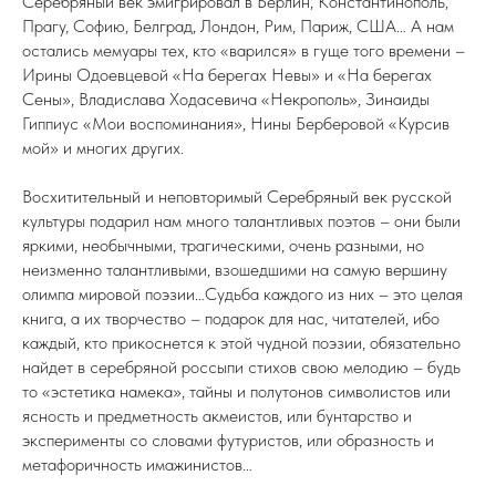
Серебряный век эмигрировал в Берлин, Константинополь,
Прагу, Софию, Белград, Лондон, Рим, Париж, США… А нам
остались мемуары тех, кто «варился» в гуще того времени –
Ирины Одоевцевой «На берегах Невы» и «На берегах
Сены», Владислава Ходасевича «Некрополь», Зинаиды
Гиппиус «Мои воспоминания», Нины Берберовой «Курсив
мой» и многих других.
Восхитительный и неповторимый Серебряный век русской
культуры подарил нам много талантливых поэтов – они были
яркими, необычными, трагическими, очень разными, но
неизменно талантливыми, взошедшими на самую вершину
олимпа мировой поэзии…Судьба каждого из них – это целая
книга, а их творчество – подарок для нас, читателей, ибо
каждый, кто прикоснется к этой чудной поэзии, обязательно
найдет в серебряной россыпи стихов свою мелодию – будь
то «эстетика намека», тайны и полутонов символистов или
ясность и предметность акмеистов, или бунтарство и
эксперименты со словами футуристов, или образность и
метафоричность имажинистов…