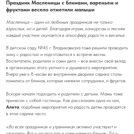
Праздник Масленицы с блинами, вареньем и
фруктами весело отметили малыши
Масленица – один из любимых праздников не только
взрослых, но и детей. Благодаря играм, конкурсам и песням
каждый участник окунается в атмосферу радости и веселья.
В детском саду №45 г. Владикавказа тоже решили проводить
зиму с радостью и подготовиться к встрече весны.
Воспитатели, родители и сами дети – все внесли свой вклад
в организацию этого уютного и душевного мероприятия.
Вчера уже к 8 часам во внутреннем дворике садика столы
ломились от блинов, которые напекли сотрудники, и фруктов.
Вскоре начали подходить и родители с детьми. Мамы тоже
принесли с собой гостинцы. Как рассказала одна из них,
Алета
, подобные мероприятия на радость детям проводятся
в этом садике часто.
«Во всех праздниках и утренниках активно участвуют и
родители. Вот и на этот раз я тоже напекла блинов. Да и