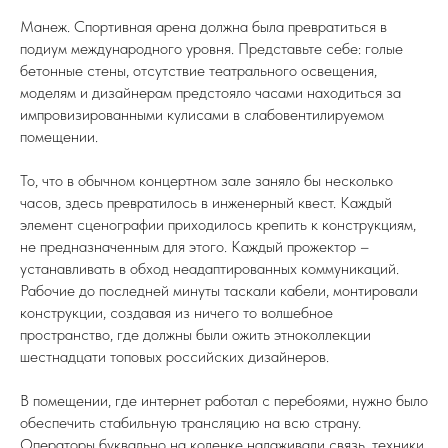
Манеж. Спортивная арена должна была превратиться в
подиум международного уровня. Представьте себе: голые
бетонные стены, отсутствие театрального освещения,
моделям и дизайнерам предстояло часами находиться за
импровизированными кулисами в слабовентилируемом
помещении.
То, что в обычном концертном зале заняло бы несколько
часов, здесь превратилось в инженерный квест. Каждый
элемент сценографии приходилось крепить к конструкциям,
не предназначенным для этого. Каждый прожектор –
устанавливать в обход неадаптированных коммуникаций.
Рабочие до последней минуты таскали кабели, монтировали
конструкции, создавая из ничего то волшебное
пространство, где должны были ожить этноколлекции
шестнадцати топовых российских дизайнеров.
В помещении, где интернет работал с перебоями, нужно было
обеспечить стабильную трансляцию на всю страну.
Операторы буквально на коленке налаживали связь, техники