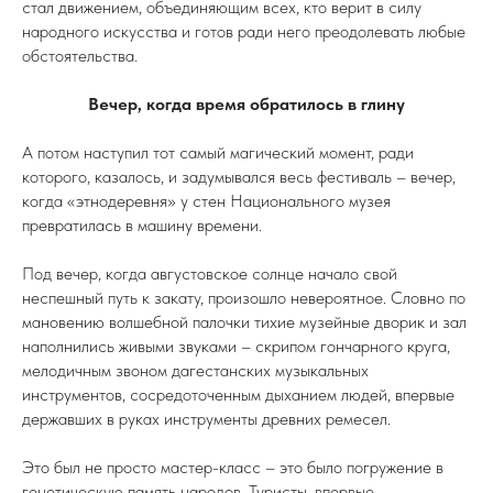
стал движением, объединяющим всех, кто верит в силу
народного искусства и готов ради него преодолевать любые
обстоятельства.
Вечер, когда время обратилось в глину
А потом наступил тот самый магический момент, ради
которого, казалось, и задумывался весь фестиваль – вечер,
когда «этнодеревня» у стен Национального музея
превратилась в машину времени.
Под вечер, когда августовское солнце начало свой
неспешный путь к закату, произошло невероятное. Словно по
мановению волшебной палочки тихие музейные дворик и зал
наполнились живыми звуками – скрипом гончарного круга,
мелодичным звоном дагестанских музыкальных
инструментов, сосредоточенным дыханием людей, впервые
державших в руках инструменты древних ремесел.
Это был не просто мастер-класс – это было погружение в
генетическую память народов. Туристы, впервые