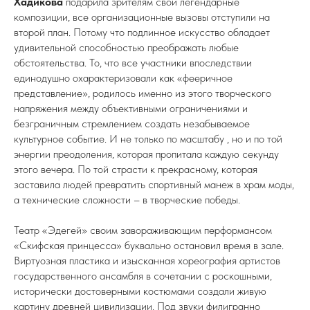
Хадикова
подарила зрителям свои легендарные
композиции, все организационные вызовы отступили на
второй план. Потому что подлинное искусство обладает
удивительной способностью преображать любые
обстоятельства. То, что все участники впоследствии
единодушно охарактеризовали как «фееричное
представление», родилось именно из этого творческого
напряжения между объективными ограничениями и
безграничным стремлением создать незабываемое
культурное событие. И не только по масштабу , но и по той
энергии преодоления, которая пропитала каждую секунду
этого вечера. По той страсти к прекрасному, которая
заставила людей превратить спортивный манеж в храм моды,
а технические сложности – в творческие победы.
Театр «Эдегей» своим завораживающим перформансом
«Скифская принцесса» буквально остановил время в зале.
Виртуозная пластика и изысканная хореография артистов
государственного ансамбля в сочетании с роскошными,
исторически достоверными костюмами создали живую
картину древней цивилизации. Под звуки филигранно