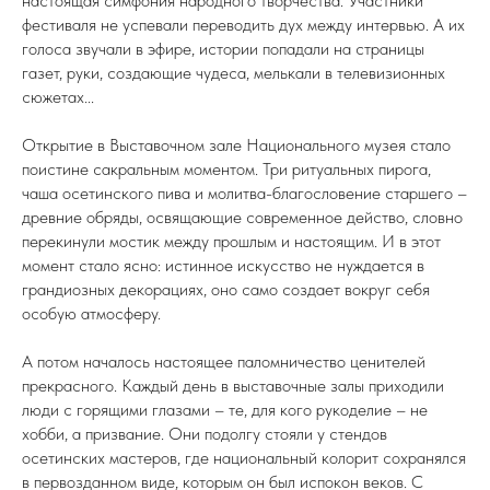
настоящая симфония народного творчества. Участники
фестиваля не успевали переводить дух между интервью. А их
голоса звучали в эфире, истории попадали на страницы
газет, руки, создающие чудеса, мелькали в телевизионных
сюжетах...
Открытие в Выставочном зале Национального музея стало
поистине сакральным моментом. Три ритуальных пирога,
чаша осетинского пива и молитва-благословение старшего –
древние обряды, освящающие современное действо, словно
перекинули мостик между прошлым и настоящим. И в этот
момент стало ясно: истинное искусство не нуждается в
грандиозных декорациях, оно само создает вокруг себя
особую атмосферу.
А потом началось настоящее паломничество ценителей
прекрасного. Каждый день в выставочные залы приходили
люди с горящими глазами – те, для кого рукоделие – не
хобби, а призвание. Они подолгу стояли у стендов
осетинских мастеров, где национальный колорит сохранялся
в первозданном виде, которым он был испокон веков. С