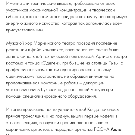
Именно эти технические вызовы, требовавшие от всех
участников максимальной концентрации и творческой
гибкости, в конечном итоге придали показу ту неповторимую
энергию живого искусства, которая так запомнилась всем
присутствовавшим.
Мужской хор Мариинского театра проводил последние
репетиции в фойе комплекса, пока основная сцена была
занята финальной технической подготовкой. Артисты театра
костюма и танца «Эдегей», прибывшие из столицы Тывы, с
профессиональным тактом адаптировались к новому
сценическому пространству, не обращая внимание на
продолжавшиеся монтажные работы – декорации
устанавливались буквально до последней минуты при
помощи специализированного оборудования.
И тогда произошло нечто удивительное! Когда началась
прямая трансляция, и на подиум вышли первые модели в
этноколлекциях, зазвучали проникновенные голоса
мариинских артистов, а народная артистка РСО–А
Алла