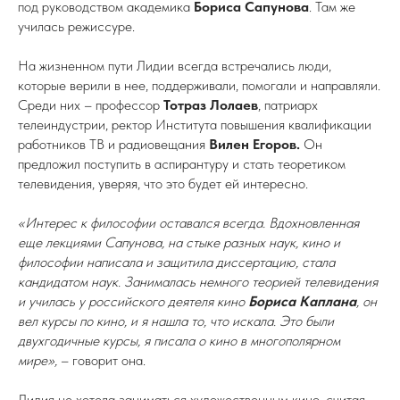
под руководством академика
Бориса Сапунова
. Там же
училась режиссуре.
На жизненном пути Лидии всегда встречались люди,
которые верили в нее, поддерживали, помогали и направляли.
Среди них – профессор
Тотраз Лолаев
, патриарх
телеиндустрии, ректор Института повышения квалификации
работников ТВ и радиовещания
Вилен Егоров.
Он
предложил поступить в аспирантуру и стать теоретиком
телевидения, уверяя, что это будет ей интересно.
«Интерес к философии оставался всегда. Вдохновленная
еще лекциями Сапунова, на стыке разных наук, кино и
философии написала и защитила диссертацию, стала
кандидатом наук. Занималась немного теорией телевидения
и училась у российского деятеля кино
Бориса Каплана
, он
вел курсы по кино, и я нашла то, что искала. Это были
двухгодичные курсы, я писала о кино в многополярном
мире»,
– говорит она.
Лидия не хотела заниматься художественным кино, считая