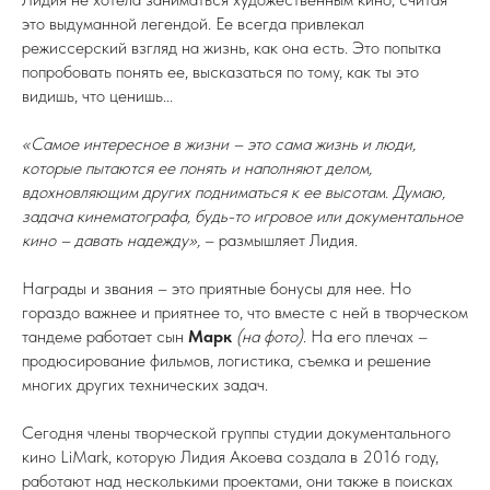
это выдуманной легендой. Ее всегда привлекал
режиссерский взгляд на жизнь, как она есть. Это попытка
попробовать понять ее, высказаться по тому, как ты это
видишь, что ценишь...
«Самое интересное в жизни – это сама жизнь и люди,
которые пытаются ее понять и наполняют делом,
вдохновляющим других подниматься к ее высотам. Думаю,
задача кинематографа, будь-то игровое или документальное
кино – давать надежду»,
– размышляет Лидия.
Награды и звания – это приятные бонусы для нее. Но
гораздо важнее и приятнее то, что вместе с ней в творческом
тандеме работает сын
Марк
(на фото)
. На его плечах –
продюсирование фильмов, логистика, съемка и решение
многих других технических задач.
Сегодня члены творческой группы студии документального
кино LiMark, которую Лидия Акоева создала в 2016 году,
работают над несколькими проектами, они также в поисках