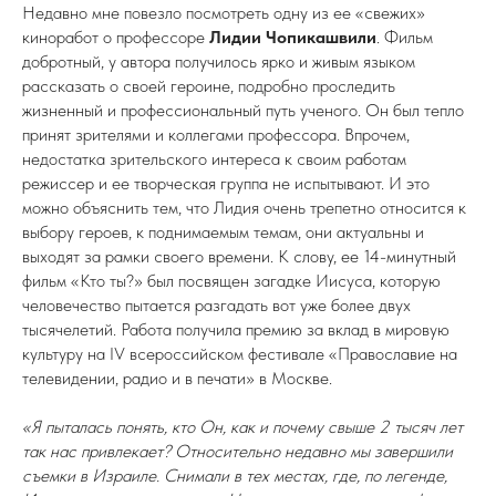
Недавно мне повезло посмотреть одну из ее «свежих»
киноработ о профессоре
Лидии Чопикашвили
. Фильм
добротный, у автора получилось ярко и живым языком
рассказать о своей героине, подробно проследить
жизненный и профессиональный путь ученого. Он был тепло
принят зрителями и коллегами профессора. Впрочем,
недостатка зрительского интереса к своим работам
режиссер и ее творческая группа не испытывают. И это
можно объяснить тем, что Лидия очень трепетно относится к
выбору героев, к поднимаемым темам, они актуальны и
выходят за рамки
своего времени. К слову, ее 14-минутный
фильм «Кто ты?» был посвящен загадке Иисуса, которую
человечество пытается разгадать вот уже более двух
тысячелетий. Работа получила премию за вклад в мировую
культуру на IV всероссийском фестивале «Православие на
телевидении, радио и в печати» в Москве.
«Я пыталась понять, кто Он, как и почему свыше 2 тысяч лет
так нас привлекает? Относительно недавно мы завершили
съемки в Израиле. Снимали в тех местах, где, по легенде,