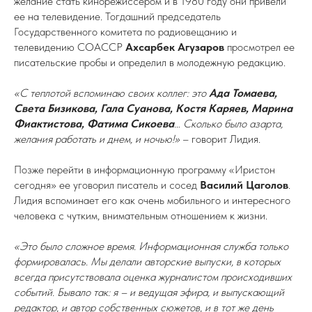
желание стать кинорежиссером и в 1980 году они привели
ее на телевидение. Тогдашний председатель
Государственного комитета по радиовещанию и
телевидению СОАССР
Ахсарбек Агузаров
просмотрел ее
писательские пробы и определил в молодежную редакцию.
«С теплотой вспоминаю своих коллег: это
Ада Томаева,
Света Бизикова, Гала Суанова, Костя Каряев, Марина
Фиактистова, Фатима Сикоева
… Сколько было азарта,
желания работать и днем, и ночью!»
– говорит Лидия.
Позже перейти в информационную программу «Иристон
сегодня» ее уговорил писатель и сосед
Василий Цаголов
.
Лидия вспоминает его как очень мобильного и интересного
человека с чутким, внимательным отношением к жизни.
«Это было сложное время. Информационная служба только
формировалась. Мы делали авторские выпуски, в которых
всегда присутствовала оценка журналистом происходивших
событий. Бывало так: я – и ведущая эфира, и выпускающий
редактор, и автор собственных сюжетов, и в тот же день