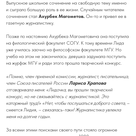
Выпускное школьное сочинение на свободную тему именно
и сыграло большую роль в ее жизни. Случайным читателем
сочинения стал
Ахурбек Магометов.
Он-то и привел ее в
газетную журналистику.
Позже по настоянию Ахурбека Магометовича она поступила
на филологический факультет СОГУ. К тому времени Лида
уже училась заочно на философском факультете МГУ. Но
учеба на этом не закончилась: девушка задумала поступить
на журфак МГУ и ради этого прошла творческий конкурс.
«Помню, член приемной комиссии, журналист, писательница,
член Союза писателей России
Лариса Храпова
отговаривала меня: «Лидочка, вы прошли творческий
конкурс, но не связывайтесь с журналистикой. Это
каторжный труд!» «Нет, чтобы послушаться доброго совета,
–
смеется Лидия,
– связалась-таки! Журналистика увлекла
меня на долгие годы».
За всеми этими поисками своего пути стояло огромное