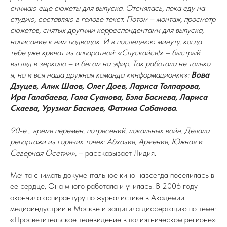
снимаю еще сюжеты для выпуска. Отснялась, пока еду на
студию, составляю в голове текст. Потом – монтаж, просмотр
сюжетов, снятых другими корреспондентами для выпуска,
написание к ним подводок. И в последнюю минуту, когда
тебе уже кричат из аппаратной: «Спускайся!» – быстрый
взгляд в зеркало – и бегом на эфир. Так работала не только
я, но и вся наша дружная команда «информационки»:
Вова
Дзуцев, Алик Шаов, Олег Доев, Лариса Толпарова,
Ира Галабаева, Гала Суанова, Бэла Басиева, Лариса
Скаева, Урузмаг Баскаев, Фатима Сабанова
.
90-е… время перемен, потрясений, локальных войн. Делала
репортажи из горячих точек: Абхазия, Армения, Южная и
Северная Осетии»,
– рассказывает Лидия.
Мечта снимать документальное кино навсегда поселилась в
ее сердце. Она много работала и училась. В 2006 году
окончила аспирантуру по журналистике в Академии
медиаиндустрии в Москве и защитила диссертацию по теме:
«Просветительское телевидение в полиэтническом регионе»