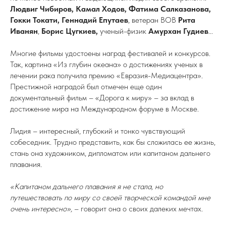
Людвиг Чибиров, Камал Ходов, Фатима Салказанова,
Гокки Токати, Геннадий Епутаев
, ветеран ВОВ
Рита
Иванян
,
Борис Цугкиев,
ученый-физик
Амурхан Гудиев
...
Многие фильмы удостоены наград фестивалей и конкурсов.
Так, картина «Из глубин океана» о достижениях ученых в
лечении рака получила премию «Евразия-Медиацентра».
Престижной наградой был отмечен еще один
документальный фильм – «Дорога к миру» – за вклад в
достижение мира на Международном форуме в Москве.
Лидия – интересный, глубокий и тонко чувствующий
собеседник. Трудно представить, как бы сложилась ее жизнь,
стань она художником, дипломатом или капитаном дальнего
плавания.
«Капитаном дальнего плавания я не стала, но
путешествовать по миру со своей творческой командой мне
очень интересно»,
– говорит она о своих далеких мечтах.