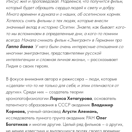
Иисус жил и проповедовал. Надеемся, что получится фильм,
который будет обращать сердца людей к свету и добру.
Много времени я думала и о наших, об осетинских корнях.
Хотелось снять фильмы о тех людях, которые внесли
значимый вклад в историю Осетии. Знаете, как бывает: кого-
то мы вспоминаем в определенные дни, а кого-то помним
всегда. Начала снимать фильм «Эмигрант» в Германии про
Гаппо Баева
. У него были очень интересные отношения со
многими эмигрантами, представителями русской
интеллигенции и сложная личная жизнь»,
– рассказывает
Лидия о своих героях.
В фокусе внимания автора и режиссера – люди, которые
«сделали что-то не только для себя, и этим отличаются от
других».
Среди них – создатель теории
хронопатофизиологии
Лариса Хетагурова
, основатель
патентного образования в СССР академик
Владимир
Корнаев,
ученый-алановед
Агусти Алемань,
исследователь лунного грунта академик РАН
Олег
Богатиков
и многие другие. Целый ряд фильмов – о других,
не менее известных и выдающихся людях своего времени: