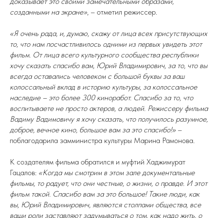
доказывает это своими замечательными образами,
созданными на экране»
, – отметил режиссер.
«Я очень рада, и, думаю, скажу от лица всех присутствующих
то, что нам посчастливилось одними из первых увидеть этот
фильм. От лица всего культурного сообщества республики
хочу сказать спасибо вам, Юрий Владимирович, за то, что вы
всегда оставались человеком с большой буквы за ваш
колоссальный вклад в историю культуры, за колоссальное
наследие – это более 300 киноработ. Спасибо за то, что
воспитываете не просто актеров, а людей. Режиссеру фильма
Вадиму Вадимовичу я хочу сказать, что получилось разумное,
доброе, вечное кино, большое вам за это спасибо!»
–
поблагодарила замминистра культуры Марина Рамонова.
К создателям фильма обратился и муфтий Хаджимурат
Гацалов:
«Когда мы смотрим в этом зале документальные
фильмы, то радует, что они честные, о жизни, о правде. И этот
фильм такой. Спасибо вам за это большое! Такие люди, как
вы, Юрий Владимирович, являются столпами общества, все
ваши роли заставляют задумываться о том, как надо жить, о