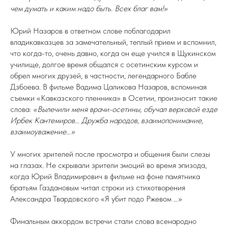
чем думать и каким надо быть. Всех благ вам!»
Юрий Назаров в ответном слове поблагодарил
владикавказцев за замечательный, теплый прием и вспомнил,
что когда-то, очень давно, когда он еще учился в Щукинском
училище, долгое время общался с осетинским курсом и
обрел многих друзей, в частности, легендарного Бабле
Дзбоева. В фильме Вадима Цаликова Назаров, вспоминая
съемки «Кавказского пленника» в Осетии, произносит такие
слова:
«Вылечили меня врачи-осетины, обучал верховой езде
Ирбек Кантемиров… Дружба народов, взаимопонимание,
взаимоуважение…»
У многих зрителей после просмотра и общения были слезы
на глазах. Не скрывали зрители эмоций во время эпизода,
когда Юрий Владимирович в фильме на фоне памятника
братьям Газдановым читал строки из стихотворения
Александра Твардовского «Я убит подо Ржевом …»
Финальным аккордом встречи стали слова всенародно