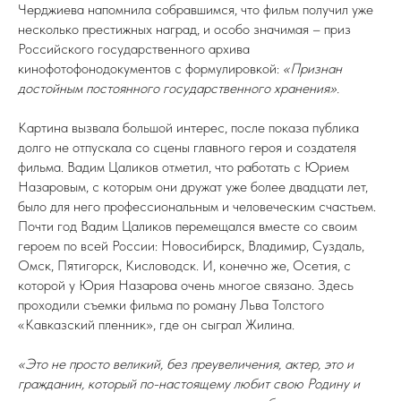
Черджиева напомнила собравшимся, что фильм получил уже
несколько престижных наград, и особо значимая – приз
Российского государственного архива
кинофотофонодокументов с формулировкой:
«Признан
достойным постоянного государственного хранения».
Картина вызвала большой интерес, после показа публика
долго не отпускала со сцены главного героя и создателя
фильма. Вадим Цаликов отметил, что работать с Юрием
Назаровым, с которым они дружат уже более двадцати лет,
было для него профессиональным и человеческим счастьем.
Почти год Вадим Цаликов перемещался вместе со своим
героем по всей России: Новосибирск, Владимир, Суздаль,
Омск, Пятигорск, Кисловодск. И, конечно же, Осетия, с
которой у Юрия Назарова очень многое связано. Здесь
проходили съемки фильма по роману Льва Толстого
«Кавказский пленник», где он сыграл Жилина.
«Это не просто великий, без преувеличения, актер, это и
гражданин, который по-настоящему любит свою Родину и