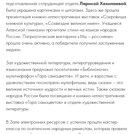
подготовленная сотрудницей отдела
Ларисой Хекилаевой
,
была украшена картинками и цитатами. Здесь же прошла
презентация книжно-иллюстративных выставок «Сокровища
книжной культуры», «Созвездие великих имен». Учащиеся
Аланской гимназии
прочитали стихи на языках народов
России. Патриотическая викторина «Мы – россияне»
прошла очень активно, а победители получили заслуженные
медали.
Зал художественной литературы, литературоведения и
языкознания предложил посетителям «Библионочи»
мультмарафон «Гора самоцветов». И дети, и взрослые с
удовольствием посмотрели мультфильмы, ведь сказки – это
великие источники мудрости и вечных истин. Также сказкам
народов России была посвящена и книжно-иллюстративная
выставка «Гора самоцветов» в отделе художественной
литературы.
В Зале электронных ресурсов с успехом прошли мастер-
классы по осетинским народным ремеслам, которые провели