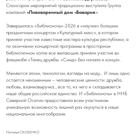
Спонсором мероприятий традиционно выступила Группа
компаний
«Пивоваренный дом
«
Бавария
».
Завершилась «Библионочь»-2026 в «научке» большим
праздничным концертом «Культурный микс», в котором
приняли участие известные мастера культуры республики, а
по окончании концертной программы в просторном
библиотечном холле все желающие приняли участие во
флешмобе «Танец дружбы: «Симд» без начала и конца».
Меняются эпохи, технологии, взгляды на моду… И лишь одно
остается неизменным – человеческие ценности: дружба,
любовь, взаимовыручка.., все то, из чего и складывается
наше общее российское единство. И «Библионочь» в ННБ
Северной Осетии предоставила всем участникам
уникальную возможность лишний раз окунуться в наше
национальное многообразие.
Наталья СКОБЕНКО