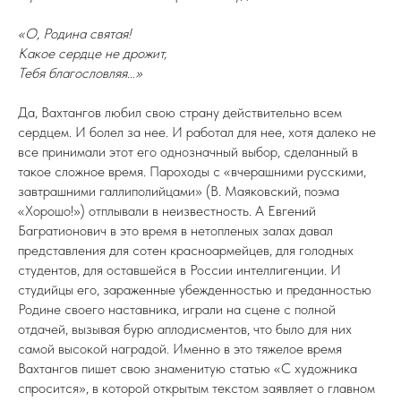
«О, Родина святая!
Какое сердце не дрожит,
Тебя благословляя…»
Да, Вахтангов любил свою страну действительно всем
сердцем. И болел за нее. И работал для нее, хотя далеко не
все принимали этот его однозначный выбор, сделанный в
такое сложное время. Пароходы с «вчерашними русскими,
завтрашними галлиполийцами» (В. Маяковский, поэма
«Хорошо!») отплывали в неизвестность. А Евгений
Багратионович в это время в нетопленых залах давал
представления для сотен красноармейцев, для голодных
студентов, для оставшейся в России интеллигенции. И
студийцы его, зараженные убежденностью и преданностью
Родине своего наставника, играли на сцене с полной
отдачей, вызывая бурю аплодисментов, что было для них
самой высокой наградой. Именно в это тяжелое время
Вахтангов пишет свою знаменитую статью «С художника
спросится», в которой открытым текстом заявляет о главном