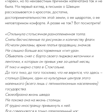
«Терек», но по неизвестным причинам напечатана так и не
была. На первый взгляд, в письмах о Швеции
рассказывается о красотах, достатке,
достопримечательностях этой земли, о ее щедротах, о ее
неповторимом комфорте. А разве не так? Вот посмотрите!
«Отхлынула стотысячная разноплеменная толпа.
Сняты бесчисленные по рисункам и количеству флаги.
Исчезли рекламы, яркие платья продавщиц значков.
Не слышно больше восторженных «гип-ура».
Обыватель снял с борта своего пиджака жетончики и
ленточки, к которым он привык уже за целый месяц.
И тихо и мирно стало в Стокгольме.
До того тихо, до того тоскливо, что не верится, что здесь –
столица Швеции, один из культурных центров этого
маленького (всего лишь с пятимиллионным населением)
государства.
Своеобразна жизнь шведа.
Не похожа она на жизнь столицы.
И трудно иностранцу привыкнуть к ней.
Все совершается в точно определенный час.