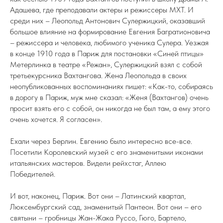
Адашева, где преподавали актеры и режиссеры МХТ. И
среди них – Леопольд Антонович Сулержицкий, оказавший
большое влияние на формирование Евгения Багратионовича
– режиссера и человека, любимого ученика Сулера. Уезжая
в конце 1910 года в Париж для постановки «Синей птицы»
Метерлинка в театре «Режан», Сулержицкий взял с собой
третьекурсника Вахтангова. Жена Леопольда в своих
неопубликованных воспоминаниях пишет: «Как-то, собираясь
в дорогу в Париж, муж мне сказал: «Женя (Вахтангов) очень
просит взять его с собой, он никогда не был там, а ему этого
очень хочется. Я согласен».
Ехали через Берлин. Евгению было интересно все-все.
Посетили Королевский музей с его знаменитыми иконами
итальянских мастеров. Видели рейхстаг, Аллею
Победителей.
И вот, наконец, Париж. Вот они – Латинский квартал,
Люксембургский сад, знаменитый Пантеон. Вот они – его
святыни – гробницы Жан-Жака Руссо, Гюго, Бартело,