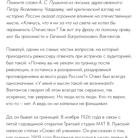
Помните слова А. С. Пушкина из письма, адресованного
Петру Яковлевичу Чаадаеву, чей критический взгляд на
историю России оказал огромное влияние на отечественную
мысль: «Клянусь, что я ни за что на свете не хотел бы
переменить Отечество»? Так вот эту фразу по полному праву
мог бы произнести и Евгений Багратионович Вахтангов.
Пожалуй, одним из самых частых вопросов, на который
приходилось режиссеру отвечать при встречах с аудиторией,
был такой: «Почему вы не уехали за границу после
революции, а остались в разоренной, раздираемой
противоречиями всякого рода России?» Ответ был всегда
однозначным: «У меня и мысли такой не возникало!»
Вахтангов говорил об этом всегда так серьезно, так
искренно, так уверенно. Но люди есть люди. Кто-то верил,
кто-то – нет. А ведь он ни капельки не фальшивил.
Да, он бывал за границей. В ноябре 1926 года в связи с
пятой годовщиной открытия Третьей студии МХТ В. Лужский
написал статью «Слово об ученике». Он рассказал о том,
как осенью 1909 года Вахтангов поступил в школу драмы А.