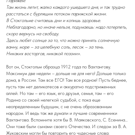
Парижем!
Там жизнь летит, жалко каждого ушедшего дня, и так трудно
расстаться с бурлящим потоком парижской жизни.
В Стокгольме считаешь дни и копишь здоровье.
Неблагодарно, но иначе нельзя, подумаешь: надо потерпеть,
скоро вернусь на свободу.
Здесь любят солнце за то, что можно принять солнечную
ванну, море – за целебную соль, лесок – за тень.
Никаких восторгов, никакой поэзии».
Вот он, Стокгольм образца 1912 года по Вахтангову.
Максимум две недели – дольше не для него! Дольше только
дома, в России. Там все ЕГО! Там все родное! Пусть беднее,
пусть там нет деликатесов и аккуратно подстриженных
аллей. Но там – его язык, его друзья, семья, там – его
Родина со своей нелегкой судьбой, с пока еще
неопределенным будущим, с не очень образованным
народом. И ведь так же думали и лучшие современники
Вахтангова. Вспомните хотя бы В. Маяковского, С. Есенина…
Они тоже были сынами своего Отечества. И следом за В. А.
Жуковским могли бы повторить его чудесные слова: