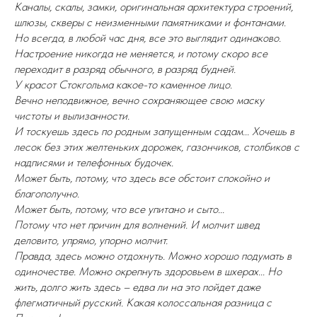
Каналы, скалы, замки, оригинальная архитектура строений,
шлюзы, скверы с неизменными памятниками и фонтанами.
Но всегда, в любой час дня, все это выглядит одинаково.
Настроение никогда не меняется, и потому скоро все
переходит в разряд обычного, в разряд будней.
У красот Стокгольма какое-то каменное лицо.
Вечно неподвижное, вечно сохраняющее свою маску
чистоты и вылизанности.
И тоскуешь здесь по родным запущенным садам... Хочешь в
лесок без этих желтеньких дорожек, газончиков, столбиков с
надписями и телефонных будочек.
Может быть, потому, что здесь все обстоит спокойно и
благополучно.
Может быть, потому, что все упитано и сыто...
Потому что нет причин для волнений. И молчит швед
деловито, упрямо, упорно молчит.
Правда, здесь можно отдохнуть. Можно хорошо подумать в
одиночестве. Можно окрепнуть здоровьем в шхерах... Но
жить, долго жить здесь – едва ли на это пойдет даже
флегматичный русский. Какая колоссальная разница с