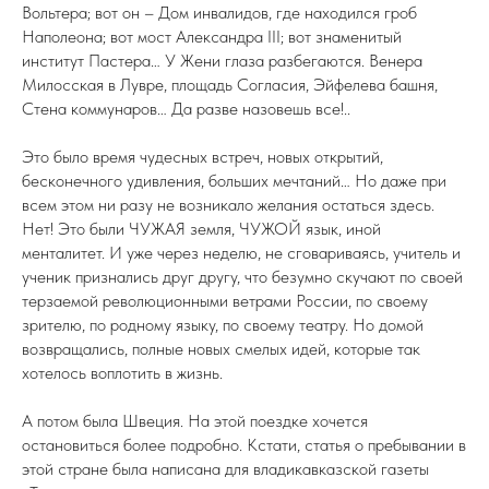
Вольтера; вот он – Дом инвалидов, где находился гроб
Наполеона; вот мост Александра III; вот знаменитый
институт Пастера… У Жени глаза разбегаются. Венера
Милосская в Лувре, площадь Согласия, Эйфелева башня,
Стена коммунаров… Да разве назовешь все!..
Это было время чудесных встреч, новых открытий,
бесконечного удивления, больших мечтаний… Но даже при
всем этом ни разу не возникало желания остаться здесь.
Нет! Это были ЧУЖАЯ земля, ЧУЖОЙ язык, иной
менталитет. И уже через неделю, не сговариваясь, учитель и
ученик признались друг другу, что безумно скучают по своей
терзаемой революционными ветрами России, по своему
зрителю, по родному языку, по своему театру. Но домой
возвращались, полные новых смелых идей, которые так
хотелось воплотить в жизнь.
А потом была Швеция. На этой поездке хочется
остановиться более подробно. Кстати, статья о пребывании в
этой стране была написана для владикавказской газеты