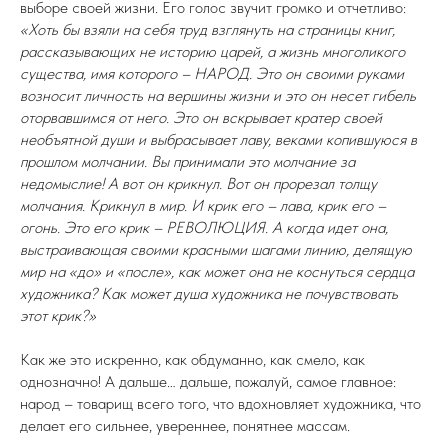
выборе своей жизни. Его голос звучит громко и отчетливо:
«Хоть бы взяли на себя труд взглянуть на страницы книг,
рассказывающих не историю царей, а жизнь многоликого
существа, имя которого – НАРОД. Это он своими руками
возносит личность на вершины жизни и это он несет гибель
оторвавшимся от него. Это он вскрывает кратер своей
необъятной души и выбрасывает лаву, веками копившуюся в
прошлом молчании. Вы принимали это молчание за
недомыслие! А вот он крикнул. Вот он прорезал толщу
молчания. Крикнул в мир. И крик его – лава, крик его –
огонь. Это его крик – РЕВОЛЮЦИЯ. А когда идет она,
выстраивающая своими красными шагами линию, делящую
мир на «до» и «после», как может она не коснуться сердца
художника? Как может душа художника не почувствовать
этот крик?»
Как же это искренно, как обдуманно, как смело, как
однозначно! А дальше… дальше, пожалуй, самое главное:
народ – товарищ всего того, что вдохновляет художника, что
делает его сильнее, увереннее, понятнее массам.