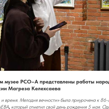
м музее РСО–А представлены работы наро
сии Магреза Келехсаева
 и время. Мелодия вечности» была приурочена к 86-
АЕВА
,
который отметил свой день рождения 5 мая. Од