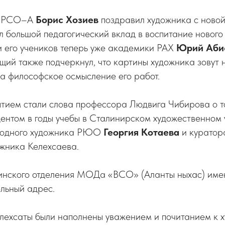
П РСО–А
Борис Хозиев
поздравил художника с новой
л большой педагогический вклад в воспитание нового
и его учеников теперь уже академики РАХ
Юрий Аби
ий также подчеркнул, что картины художника зовут 
а философское осмысление его работ.
тием стали слова профессора Людвига Чибирова о т
дентом в годы учебы в Сталинирском художественном
ародного художника РЮО
Георгия Котаева
и куратор
жника Келехсаева.
инского отделения МОДа «ВСО» (Аланты ныхас) име
льный адрес.
ехсаты были наполнены уважением и почитанием к ху