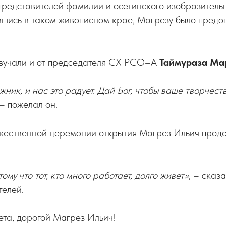
представителей фамилии и осетинского изобразительн
ившись в таком живописном крае, Магрезу было предо
звучали и от председателя СХ РСО–А
Таймураза Ма
жник, и нас это радует. Дай Бог, чтобы ваше творчес
 – пожелал он.
жественной церемонии открытия Магрез Ильич продо
тому что тот, кто много работает, долго живет»
, – сказ
телей.
ета, дорогой Магрез Ильич!