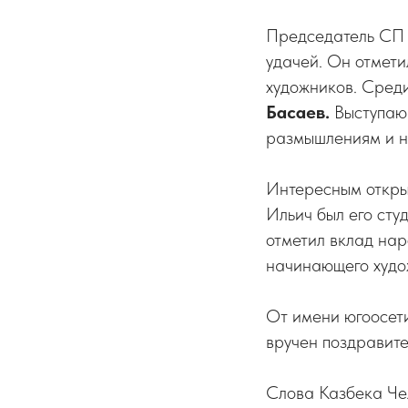
Председатель С
удачей. Он отмети
художников. Сред
Басаев.
Выступающ
размышлениям и н
Интересным откры
Ильич был его сту
отметил вклад н
начинающего худо
От имени югоосет
вручен поздравите
Слова Казбека Чел