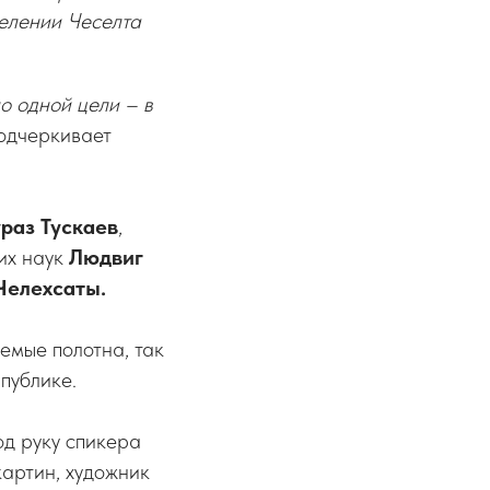
селении Чеселта
о одной цели – в
подчеркивает
раз Тускаев
,
их наук
Людвиг
Челехсаты.
емые полотна, так
публике.
од руку спикера
артин, художник