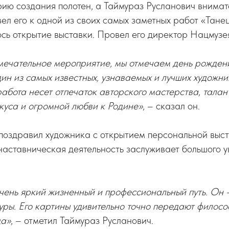
ию создания полотен, а Таймураз Русланович внимат
ел его к одной из своих самых заметных работ «Тане
ось открытие выставки. Провел его директор Нацмуз
амечательное мероприятие, мы отмечаем день рожде
ин из самых известных, узнаваемых и лучших художн
работа несет отпечаток авторского мастерства, талант
куса и огромной любви к Родине»
, – сказал он.
поздравил художника с открытием персональной выста
наставническая деятельность заслуживает большого 
ень яркий жизненный и профессиональный путь. Он 
туры. Его картины удивительно точно передают филосо
да»
, – отметил Таймураз Русланович.