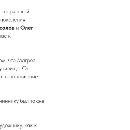
 творческой
 поколения
салов
и
Олег
нас к
ом, что Магрез
 училище. Он
а в становление
ниннику был также
дожнику, как к