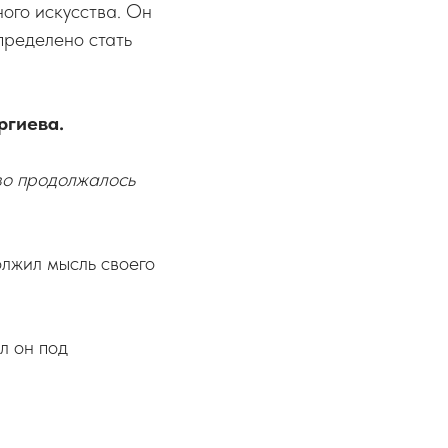
ого искусства. Он
пределено стать
ргиева.
тво продолжалось
лжил мысль своего
ал он под