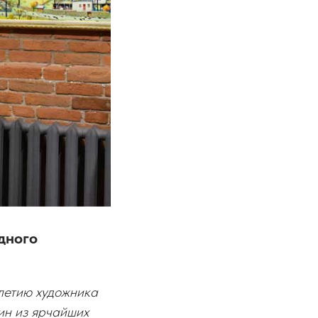
дного
летию художника
ин из ярчайших