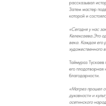
рассказывал истор
Затем мастер подв
которой и состоял
«Сегодня у нас з
Келехсаева.Это од
века. Каждая его 
художественного в
Таймураз Тускаев 
его плодотворная 
благодарности.
«Магрез прошел оч
духовности и куль
осетинского наро