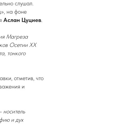
ельно слушал.
ц», на фоне
ея
Аслан Цуциев
.
ния Магреза
иков Осетии ХХ
а, тонкого
вки, отметив, что
уважения и
– носитель
фию и дух