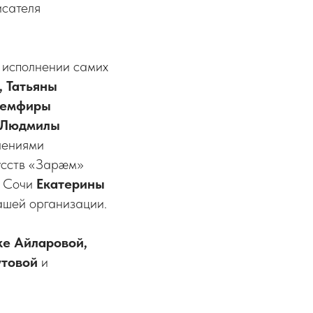
исателя
 исполнении самих
 Татьяны
 Земфиры
Людмилы
лениями
кусств «Зарæм»
з Сочи
Екатерины
ашей организации.
е Айларовой,
утовой
и