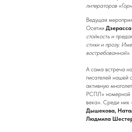
литераторов «Горн
Ведущая мероприят
Осетии
Дзерасса
стойкость и преда
стихи и прозу. Им
востребованной».
А сама встреча на
писателей нашей о
активную многолет
РСПЛ» номерной п
века». Среди них
Дышекова, Натал
Людмила Шестер