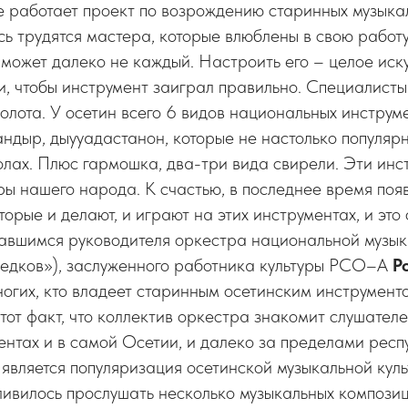
е работает проект по возрождению старинных музыка
сь трудятся мастера, которые влюблены в свою работу
 может далеко не каждый. Настроить его – целое иск
, чтобы инструмент заиграл правильно. Специалисты
золота. У осетин всего 6 видов национальных инструм
ндыр, дыууадастанон, которые не настолько популярн
лах. Плюс гармошка, два-три вида свирели. Эти инс
ры нашего народа. К счастью, в последнее время поя
орые и делают, и играют на этих инструментах, и это 
авшимся руководителя оркестра национальной музы
редков»), заслуженного работника культуры РСО–А
Р
ногих, кто владеет старинным осетинским инструмент
тот факт, что коллектив оркестра знакомит слушателе
нтах и в самой Осетии, и далеко за пределами респу
является популяризация осетинской музыкальной кул
ливилось прослушать несколько музыкальных компози