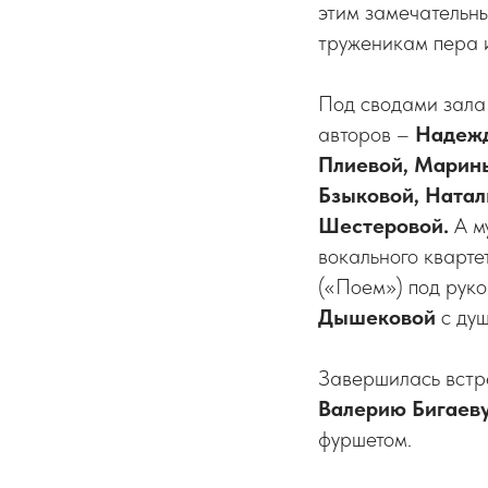
этим замечательн
труженикам пера 
Под сводами зала 
авторов –
Надежд
Плиевой, Марин
Бзыковой, Натал
Шестеровой.
А м
вокального кварте
(«Поем») под рук
Дышековой
с душ
Завершилась вст
Валерию Бигаеву
фуршетом.