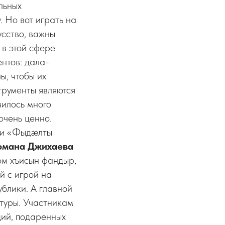
льных
. Но вот играть на
усство, важны
 в этой сфере
ентов: дала-
ы, чтобы их
трументы являются
вилось много
очень ценно.
ки «Фыдæлты
омана
Джихаева
ом хъисын фандыр,
й с игрой на
блики. А главной
ьтуры. Участникам
ций, подаренных